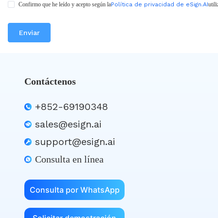
Confirmo que he leído y acepto según la
Política de privacidad de eSign.AI
util
Enviar
Contáctenos
+852-69190348
sales@esign.ai
support@esign.ai
Consulta en línea
Consulta por WhatsApp