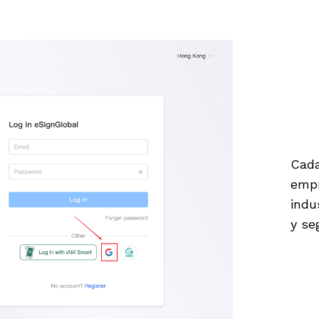
Cada
empr
indu
y se