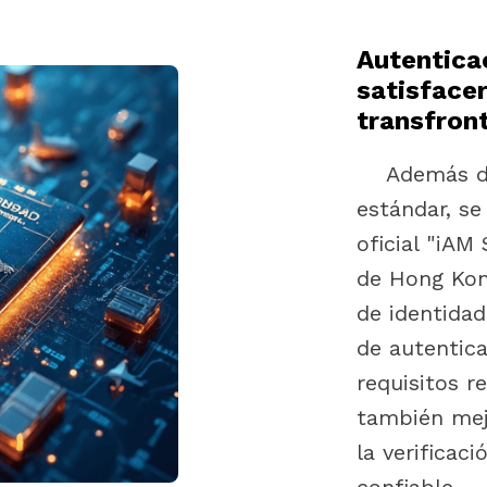
Autentica
satisface
transfron
Además de l
estándar, se
oficial "iAM
de Hong Kon
de identida
de autentica
requisitos r
también mejo
la verificac