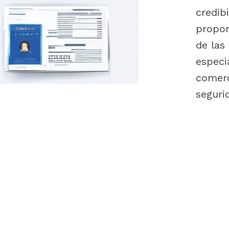
credib
propor
de las
especi
comerc
seguri