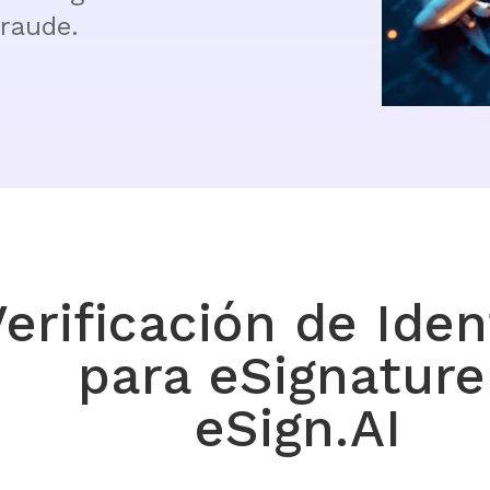
fraude.
erificación de Ide
para eSignature
eSign.AI