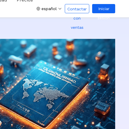
español
Iniciar
Contactar
sesión
con
ventas