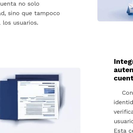
cuenta no solo
dad, sino que tampoco
 los usuarios.
Integ
auten
cuent
Con
identi
verific
usuari
Esta c