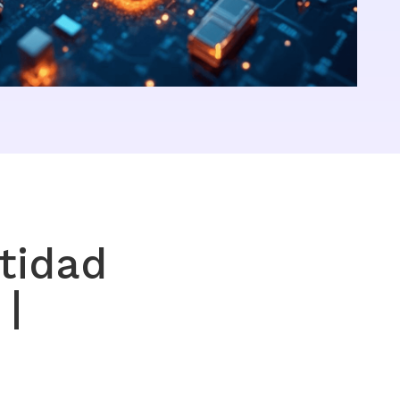
ntidad
 |