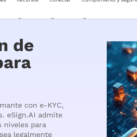
ón de
para
irmante con e-KYC, 
. eSign.AI admite 
 niveles para 
sea legalmente 