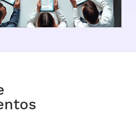
e
entos