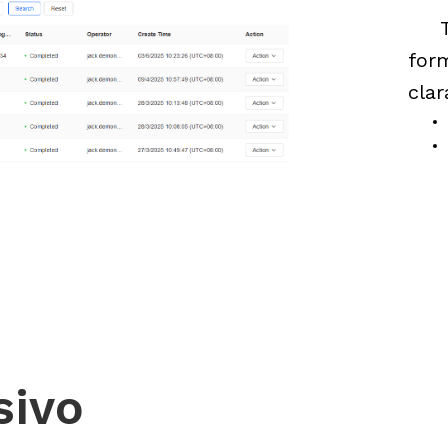
form
cla
sivo