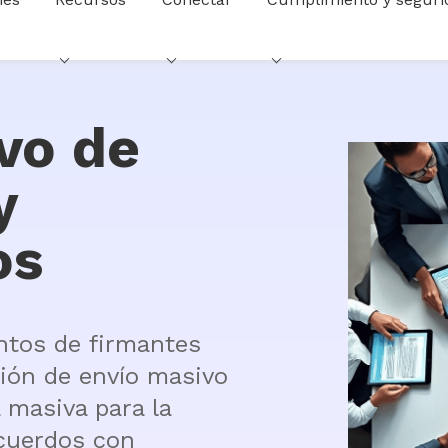
vo de
y
os
tos de firmantes 
ón de envío masivo 
 masiva para la 
cuerdos con 