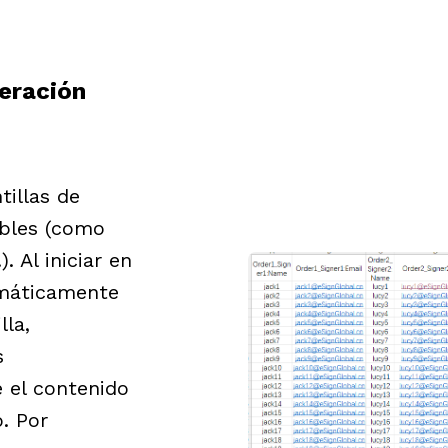
neración
illas de
ables (como
. Al iniciar en
omáticamente
lla,
s
 el contenido
. Por