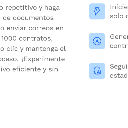
Inici
o repetitivo y haga
solo c
vo de documentos
o enviar correos en
Gener
 1000 contratos,
contr
lo clic y mantenga el
roceso. ¡Experimente
Segui
vo eficiente y sin
esta