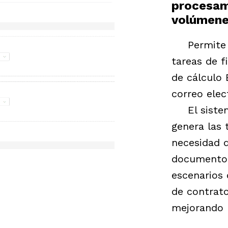
procesam
volúmene
Permite
tareas de f
de cálculo 
correo elec
El sist
genera las 
necesidad 
documento.
escenarios 
de contrato
mejorando l