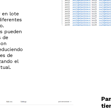
 en lote
iferentes
o.
as pueden
s de
con
reduciendo
res de
zando el
tual.
Pan
tie