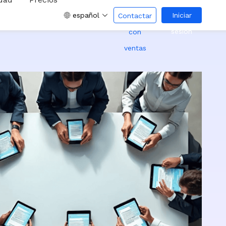
español
Iniciar
Contactar
sesión
con
ventas