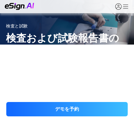
検査と試験
検査および試験報告書の
電子署名
試験機関、認証機関、品質センター向けに、eSign.AI は
委託、サンプル引き渡し、報告書発行、是正措置を標準
化し、追跡可能にします。
デモを予約