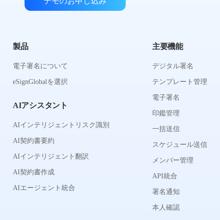
デモのお申し込み
製品
主要機能
電子署名について
デジタル署名
eSignGlobalを選択
テンプレート管理
電子署名
AIアシスタント
印鑑管理
AIインテリジェントリスク識別
一括送信
AI契約書要約
スケジュール送信
AIインテリジェント翻訳
メンバー管理
AI契約書作成
API統合
AIエージェント統合
署名通知
本人確認