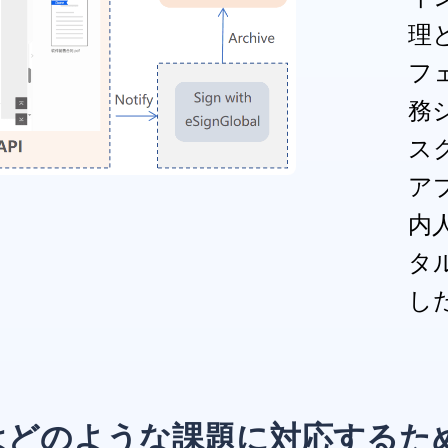
理
フェ
務
ス
ア
内
タ
し
ose はどのような課題に対応するた