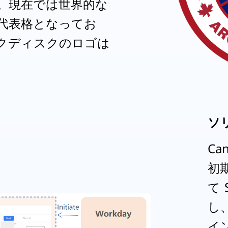
。現在では世界的な
代表格となってお
クディスクのロゴは
。
ソ
Ca
初
て
し、
イ