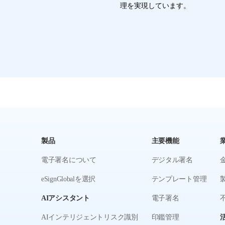
理を実現しています。
製品
主要機能
電子署名について
デジタル署名
eSignGlobalを選択
テンプレート管理
AIアシスタント
電子署名
AIインテリジェントリスク識別
印鑑管理