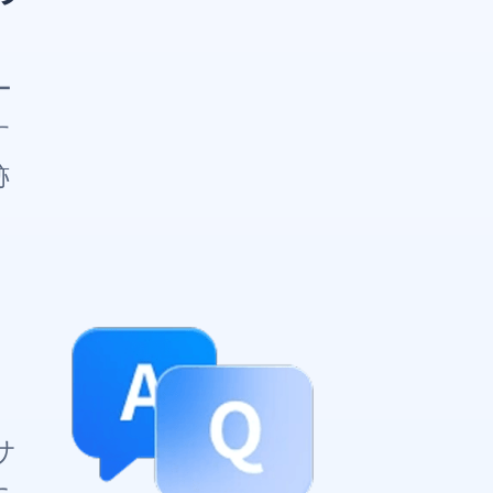
ー
す
跡
に
サ