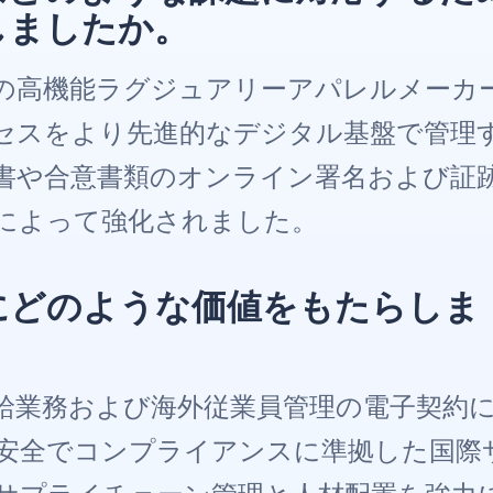
導入しましたか。
世界有数の高機能ラグジュアリーアパレルメーカ
セスをより先進的なデジタル基盤で管理
書や合意書類のオンライン署名および証
の連携によって強化されました。
 は貴社にどのような価値をもたらしま
調達・供給業務および海外従業員管理の電子契約
した。安全でコンプライアンスに準拠した国際