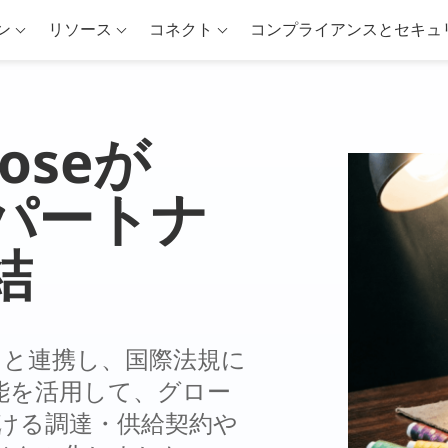
ン
リソース
コネクト
コンプライアンスとセキュ
ooseが
Iとパートナ
結
gn.AI と連携し、国際法規に
能を活用して、グロー
ける調達・供給契約や