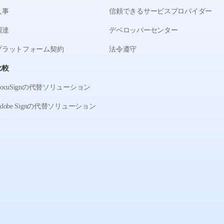
人事
信頼できるサービスプロバイダー
調達
デベロッパーセンター
プラットフォーム契約
法令遵守
比較
DocuSignの代替ソリューション
Adobe Signの代替ソリューション