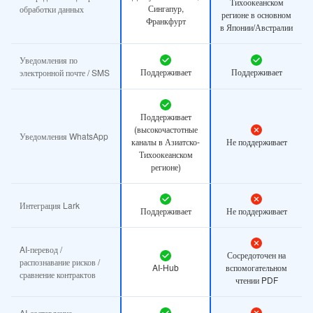
Тихоокеанском
Сингапур,
обработки данных
регионе в основном
Франкфурт
в Японии/Австралии
Уведомления по
Поддерживает
Поддерживает
электронной почте / SMS
Поддерживает
(высокочастотные
Уведомления WhatsApp
каналы в Азиатско-
Не поддерживает
Тихоокеанском
регионе)
Интеграция Lark
Поддерживает
Не поддерживает
AI-перевод /
Сосредоточен на
распознавание рисков /
AI-Hub
вспомогательном
сравнение контрактов
чтении PDF
AI-составление