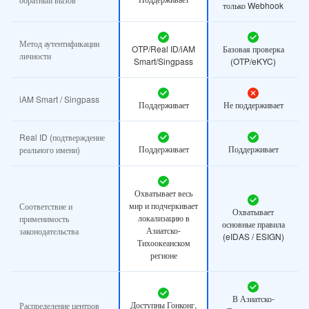
только Webhook
Метод аутентификации
OTP/Real ID/iAM
Базовая проверка
личности
Smart/Singpass
(OTP/eKYC)
iAM Smart / Singpass
Поддерживает
Не поддерживает
Real ID (подтверждение
Поддерживает
Поддерживает
реального имени)
Охватывает весь
мир и подчеркивает
Соответствие и
Охватывает
локализацию в
применимость
основные правила
Азиатско-
законодательства
(eIDAS / ESIGN)
Тихоокеанском
регионе
В Азиатско-
Доступны Гонконг,
Распределение центров