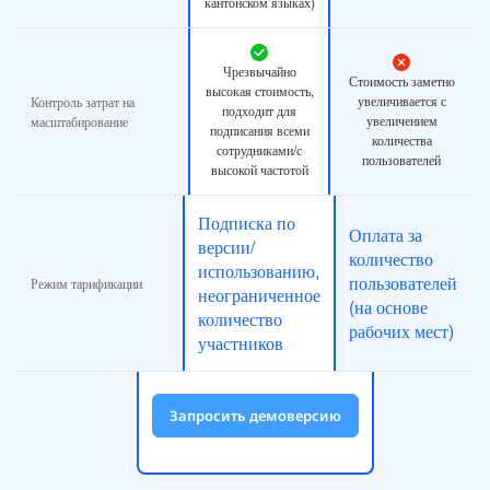
кантонском языках)
Чрезвычайно
Стоимость заметно
высокая стоимость,
увеличивается с
Контроль затрат на
подходит для
увеличением
масштабирование
подписания всеми
количества
сотрудниками/с
пользователей
высокой частотой
Подписка по
Оплата за
версии/
количество
использованию,
пользователей
Режим тарификации
неограниченное
(на основе
количество
рабочих мест)
участников
Запросить демоверсию