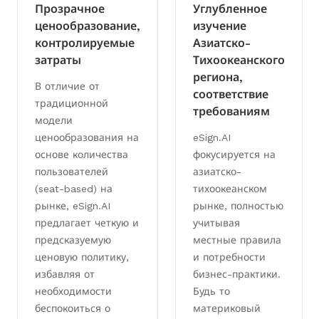
Прозрачное
Углубленное
ценообразование,
изучение
контролируемые
Азиатско-
затраты
Тихоокеанского
региона,
В отличие от
соответствие
традиционной
требованиям
модели
ценообразования на
eSign.AI
основе количества
фокусируется на
пользователей
азиатско-
(seat-based) на
тихоокеанском
рынке, eSign.AI
рынке, полностью
предлагает четкую и
учитывая
предсказуемую
местные правила
ценовую политику,
и потребности
избавляя от
бизнес-практики.
необходимости
Будь то
беспокоиться о
материковый