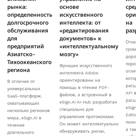
рынка:
основе
сре
определенность
искусственного
ори
долгосрочного
интеллекта: от
на
обслуживания
«редактирования
раз
для
документов» к
Отка
предприятий
«интеллектуальному
гром
Азиатско-
мозгу»
доро
Тихоокеанского
поро
Функции искусственного
региона
отли
интеллекта Adobe
кото
ориентированы на
В отличие от
рас
помощь в чтении PDF-
универсальных
API 
файлов, а встроенный в
SaaS-платформ,
расш
eSign.AI AI-Hub разработан
охватывающих
eSign
специально для
несколько регионов
Edit
управления протоколами.
мира, eSign.AI в
полн
Он может интеллектуально
течение
а та
обнаруживать риски,
длительного