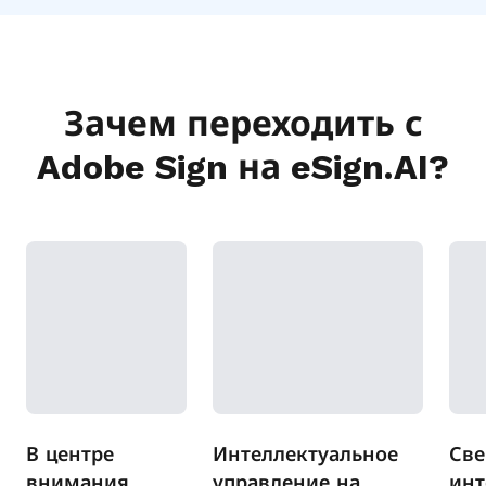
Зачем переходить с
Adobe Sign на eSign.AI?
В центре
Интеллектуальное
Све
внимания
управление на
инт