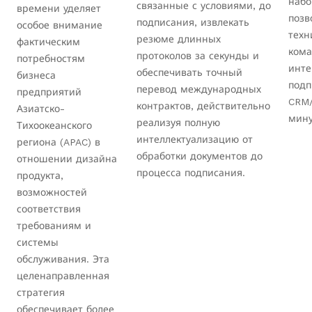
набо
связанные с условиями, до
времени уделяет
поз
подписания, извлекать
особое внимание
техн
резюме длинных
фактическим
кома
протоколов за секунды и
потребностям
инте
обеспечивать точный
бизнеса
подп
перевод международных
предприятий
CRM/
контрактов, действительно
Азиатско-
мину
реализуя полную
Тихоокеанского
интеллектуализацию от
региона (APAC) в
обработки документов до
отношении дизайна
процесса подписания.
продукта,
возможностей
соответствия
требованиям и
системы
обслуживания. Эта
целенаправленная
стратегия
обеспечивает более