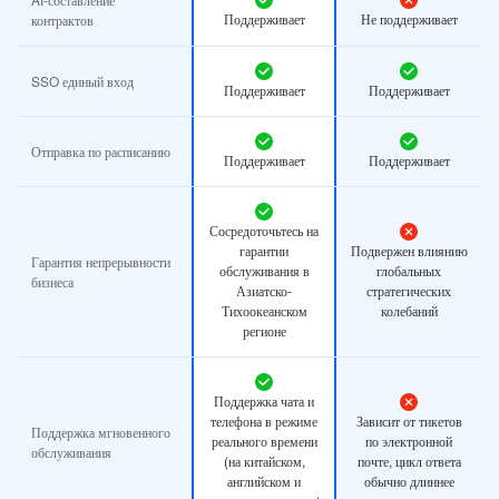
Поддерживает
Не поддерживает
контрактов
SSO единый вход
Поддерживает
Поддерживает
Отправка по расписанию
Поддерживает
Поддерживает
Сосредоточьтесь на
гарантии
Подвержен влиянию
Гарантия непрерывности
обслуживания в
глобальных
бизнеса
Азиатско-
стратегических
Тихоокеанском
колебаний
регионе
Поддержка чата и
телефона в режиме
Зависит от тикетов
Поддержка мгновенного
реального времени
по электронной
обслуживания
(на китайском,
почте, цикл ответа
английском и
обычно длиннее