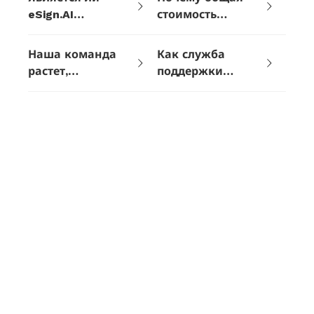
eSign.AI
стоимость
юридически
владения (TCO)
действительной и
eSign.AI ниже,
Наша команда
Как служба
соответствующей
чем у Adobe Sign?
растет,
поддержки
требованиям
действительно ли
eSign.AI
альтернативой
eSign.AI не имеет
соотносится с
Adobe Sign?
ограничений по
Adobe?
количеству
участников?