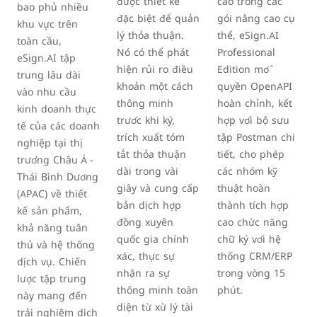
được thiết kế
cao trong các
bao phủ nhiều
đặc biệt để quản
gói nâng cao cụ
khu vực trên
lý thỏa thuận.
thể, eSign.AI
toàn cầu,
Nó có thể phát
Professional
eSign.AI tập
hiện rủi ro điều
Edition mở
trung lâu dài
khoản một cách
quyền OpenAPI
vào nhu cầu
thông minh
hoàn chỉnh, kết
kinh doanh thực
trước khi ký,
hợp với bộ sưu
tế của các doanh
trích xuất tóm
tập Postman chi
nghiệp tại thị
tắt thỏa thuận
tiết, cho phép
trường Châu Á -
dài trong vài
các nhóm kỹ
Thái Bình Dương
giây và cung cấp
thuật hoàn
(APAC) về thiết
bản dịch hợp
thành tích hợp
kế sản phẩm,
đồng xuyên
cao chức năng
khả năng tuân
quốc gia chính
chữ ký với hệ
thủ và hệ thống
xác, thực sự
thống CRM/ERP
dịch vụ. Chiến
nhận ra sự
trong vòng 15
lược tập trung
thông minh toàn
phút.
này mang đến
diện từ xử lý tài
trải nghiệm dịch