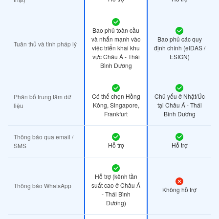
Bao phủ toàn cầu
và nhấn mạnh vào
Bao phủ các quy
Tuân thủ và tính pháp lý
việc triển khai khu
định chính (eIDAS /
vực Châu Á - Thái
ESIGN)
Bình Dương
Có thể chọn Hồng
Chủ yếu ở Nhật/Úc
Phân bố trung tâm dữ
Kông, Singapore,
tại Châu Á - Thái
liệu
Frankfurt
Bình Dương
Thông báo qua email /
Hỗ trợ
Hỗ trợ
SMS
Hỗ trợ (kênh tần
suất cao ở Châu Á
Thông báo WhatsApp
Không hỗ trợ
- Thái Bình
Dương)