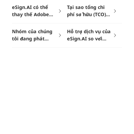
eSign.AI có thể
Tại sao tổng chi
thay thế Adobe
phí sở hữu (TCO)
Sign về mặt hiệu
của eSign.AI lại
lực pháp lý và
thấp hơn Adobe
Nhóm của chúng
Hỗ trợ dịch vụ của
tuân thủ không?
Sign?
tôi đang phát
eSign.AI so với
triển, eSign.AI có
Adobe như thế
thực sự không giới
nào?
hạn số lượng
thành viên không?