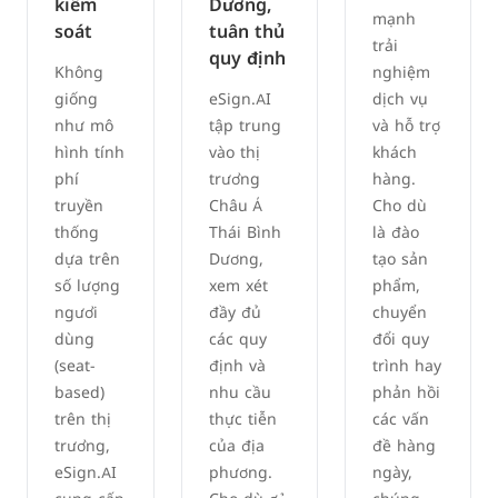
kiểm
Dương,
mạnh
soát
tuân thủ
trải
quy định
Không
nghiệm
giống
eSign.AI
dịch vụ
như mô
tập trung
và hỗ trợ
hình tính
vào thị
khách
phí
trường
hàng.
truyền
Châu Á
Cho dù
thống
Thái Bình
là đào
dựa trên
Dương,
tạo sản
số lượng
xem xét
phẩm,
người
đầy đủ
chuyển
dùng
các quy
đổi quy
(seat-
định và
trình hay
based)
nhu cầu
phản hồi
trên thị
thực tiễn
các vấn
trường,
của địa
đề hàng
eSign.AI
phương.
ngày,