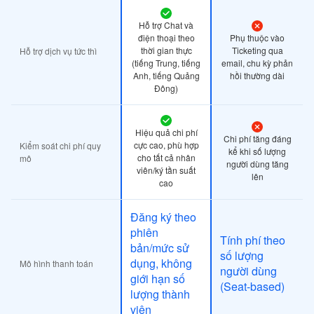
Hỗ trợ Chat và
điện thoại theo
Phụ thuộc vào
thời gian thực
Ticketing qua
Hỗ trợ dịch vụ tức thì
(tiếng Trung, tiếng
email, chu kỳ phản
Anh, tiếng Quảng
hồi thường dài
Đông)
Hiệu quả chi phí
Chi phí tăng đáng
cực cao, phù hợp
Kiểm soát chi phí quy
kể khi số lượng
cho tất cả nhân
mô
người dùng tăng
viên/ký tần suất
lên
cao
Đăng ký theo
phiên
Tính phí theo
bản/mức sử
số lượng
dụng, không
Mô hình thanh toán
người dùng
giới hạn số
(Seat-based)
lượng thành
viên