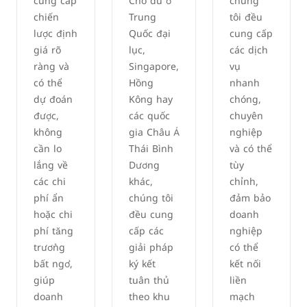
cung cấp
Cho dù ở
chúng
chiến
Trung
tôi đều
lược định
Quốc đại
cung cấp
giá rõ
lục,
các dịch
ràng và
Singapore,
vụ
có thể
Hồng
nhanh
dự đoán
Kông hay
chóng,
được,
các quốc
chuyên
không
gia Châu Á
nghiệp
cần lo
Thái Bình
và có thể
lắng về
Dương
tùy
các chi
khác,
chỉnh,
phí ẩn
chúng tôi
đảm bảo
hoặc chi
đều cung
doanh
phí tăng
cấp các
nghiệp
trưởng
giải pháp
có thể
bất ngờ,
ký kết
kết nối
giúp
tuân thủ
liền
doanh
theo khu
mạch