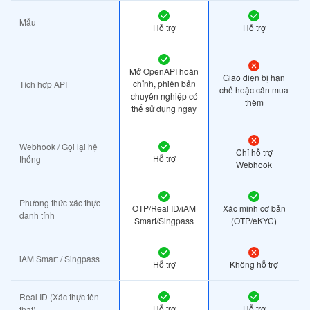
Mẫu
Hỗ trợ
Hỗ trợ
Mở OpenAPI hoàn
Giao diện bị hạn
chỉnh, phiên bản
Tích hợp API
chế hoặc cần mua
chuyên nghiệp có
thêm
thể sử dụng ngay
Webhook / Gọi lại hệ
Chỉ hỗ trợ
Hỗ trợ
thống
Webhook
Phương thức xác thực
OTP/Real ID/iAM
Xác minh cơ bản
danh tính
Smart/Singpass
(OTP/eKYC)
iAM Smart / Singpass
Hỗ trợ
Không hỗ trợ
Real ID (Xác thực tên
Hỗ trợ
Hỗ trợ
thật)