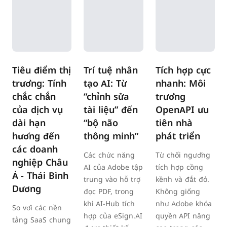
Tiêu điểm thị
Trí tuệ nhân
Tích hợp cực
trường: Tính
tạo AI: Từ
nhanh: Môi
chắc chắn
“chỉnh sửa
trường
của dịch vụ
tài liệu” đến
OpenAPI ưu
dài hạn
“bộ não
tiên nhà
hướng đến
thông minh”
phát triển
các doanh
Các chức năng
Từ chối ngưỡng
nghiệp Châu
AI của Adobe tập
tích hợp cồng
Á - Thái Bình
trung vào hỗ trợ
kềnh và đắt đỏ.
Dương
đọc PDF, trong
Không giống
khi AI-Hub tích
như Adobe khóa
So với các nền
hợp của eSign.AI
quyền API nâng
tảng SaaS chung