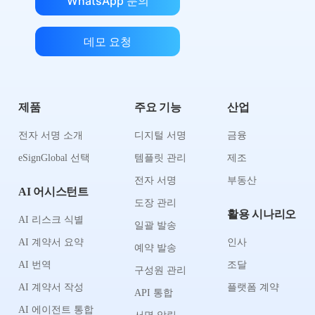
WhatsApp 문의
데모 요청
제품
주요 기능
산업
전자 서명 소개
디지털 서명
금융
eSignGlobal 선택
템플릿 관리
제조
전자 서명
부동산
AI 어시스턴트
도장 관리
활용 시나리오
AI 리스크 식별
일괄 발송
AI 계약서 요약
인사
예약 발송
AI 번역
조달
구성원 관리
AI 계약서 작성
플랫폼 계약
API 통합
AI 에이전트 통합