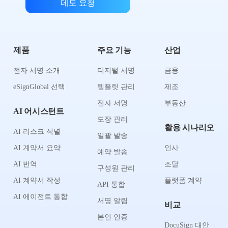
데모 요청
제품
주요 기능
산업
전자 서명 소개
디지털 서명
금융
eSignGlobal 선택
템플릿 관리
제조
전자 서명
부동산
AI 어시스턴트
도장 관리
활용 시나리오
AI 리스크 식별
일괄 발송
AI 계약서 요약
인사
예약 발송
AI 번역
조달
구성원 관리
AI 계약서 작성
플랫폼 계약
API 통합
AI 에이전트 통합
서명 알림
비교
본인 인증
DocuSign 대안