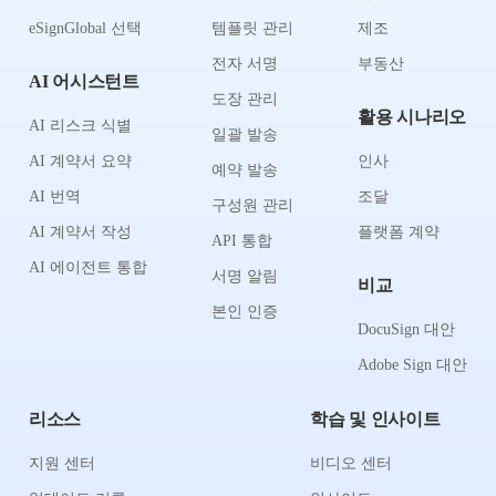
eSignGlobal 선택
템플릿 관리
제조
전자 서명
부동산
AI 어시스턴트
도장 관리
활용 시나리오
AI 리스크 식별
일괄 발송
AI 계약서 요약
인사
예약 발송
AI 번역
조달
구성원 관리
AI 계약서 작성
플랫폼 계약
API 통합
AI 에이전트 통합
서명 알림
비교
본인 인증
DocuSign 대안
Adobe Sign 대안
리소스
학습 및 인사이트
지원 센터
비디오 센터