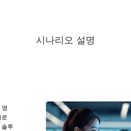
시나리오 설명
 명
시로
 솔루