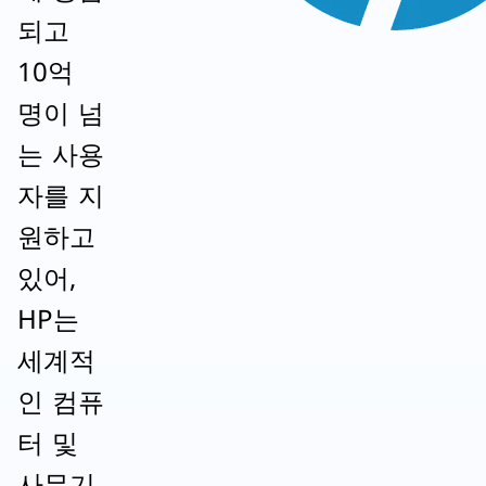
되고
10억
명이 넘
는 사용
자를 지
원하고
있어,
HP는
세계적
인 컴퓨
터 및
사무기