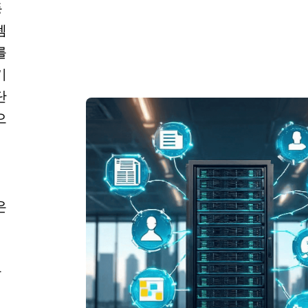
등
템
를
기
단
으
은
안