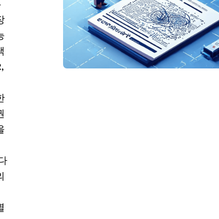
는
장
능
택
,
한
권
을
다
의
별