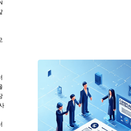
N
같
모
서
을
장
사
터