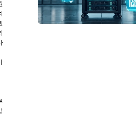
원
의
원
의
따
하
데
르
합