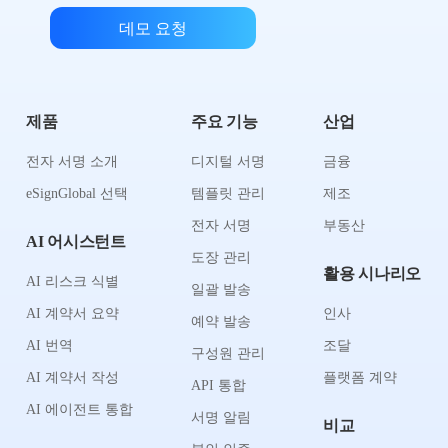
데모 요청
제품
주요 기능
산업
전자 서명 소개
디지털 서명
금융
eSignGlobal 선택
템플릿 관리
제조
전자 서명
부동산
AI 어시스턴트
도장 관리
활용 시나리오
AI 리스크 식별
일괄 발송
AI 계약서 요약
인사
예약 발송
AI 번역
조달
구성원 관리
AI 계약서 작성
플랫폼 계약
API 통합
AI 에이전트 통합
서명 알림
비교