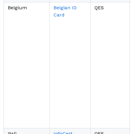
Belgium
Belgian ID
QES
Card
Itali
InfoCert
QES