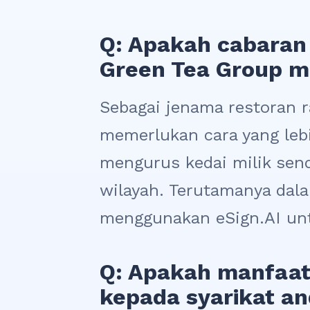
Q: Apakah cabaran 
Green Tea Group me
Sebagai jenama restoran 
memerlukan cara yang leb
mengurus kedai milik send
wilayah. Terutamanya dal
menggunakan eSign.AI unt
Q: Apakah manfaat
kepada syarikat a