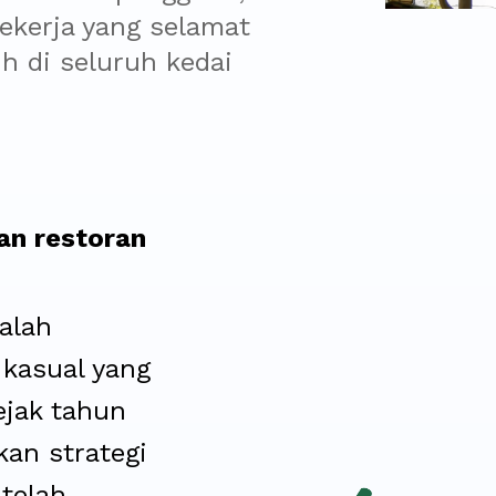
kerja yang selamat 
 di seluruh kedai 
an restoran
alah
 kasual yang
ejak tahun
kan strategi
telah