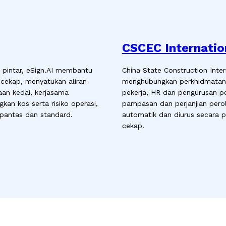
CSCEC Internatio
 pintar, eSign.AI membantu
China State Construction Inte
 cekap, menyatukan aliran
menghubungkan perkhidmatan t
an kedai, kerjasama
pekerja, HR dan pengurusan p
an kos serta risiko operasi,
pampasan dan perjanjian perol
antas dan standard.
automatik dan diurus secara 
cekap.