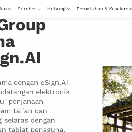
ian
Sumber
Hubung
Pematuhan & Keselama
 Group
ma
gn.AI
ama dengan eSign.AI 
datangan elektronik 
ui penjanaan 
am talian dan 
 selaras dengan 
n tabiat pengguna, 