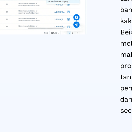
ban
kak
Bei
me
ma
pro
tan
pen
dan
sec