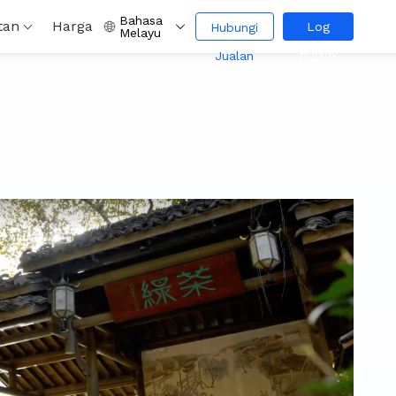
Bahasa
tan
Harga
Log
Hubungi
Melayu
masuk
Jualan