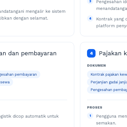
3
Pengesahan id
menandatangan
andatangani mengalir ke sistem
kibkan dengan selamat.
4
Kontrak yang d
platform penye
an dan pembayaran
Pajakan 
4
DOKUMEN
gesahan pembayaran
Kontrak pajakan ke
 sewa
Perjanjian gadai jan
Pengesahan pembaya
PROSES
istik dicop automatik untuk
1
Pengguna mend
.
semakan.