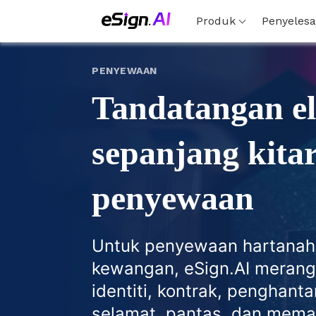
Produk
Penyelesa
PENYEWAAN
Tandatangan el
sepanjang kita
penyewaan
Untuk penyewaan hartanah,
kewangan, eSign.AI merang
identiti, kontrak, penghant
selamat, pantas, dan memat