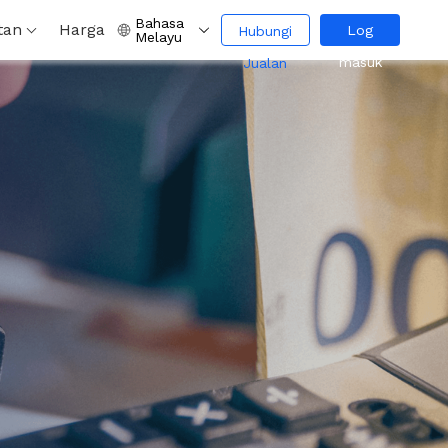
Bahasa
tan
Harga
Log
Hubungi
Melayu
masuk
Jualan