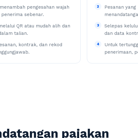
an menambah pengesahan wajah
2
Pesanan yang 
n penerima sebenar.
menandatangan
lalui QR atau mudah alih dan
3
Selepas kelul
alam talian.
dan data kontr
sanan, kontrak, dan rekod
4
Untuk tertungg
nggungjawab.
penerimaan, p
ndatangan pajakan