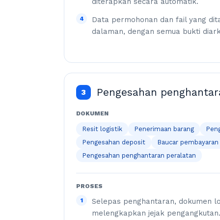
diterapkan secara automatik.
4
Data permohonan dan fail yang dit
dalaman, dengan semua bukti diar
Pengesahan penghantar
3
DOKUMEN
Resit logistik
Penerimaan barang
Pen
Pengesahan deposit
Baucar pembayaran
Pengesahan penghantaran peralatan
PROSES
1
Selepas penghantaran, dokumen log
melengkapkan jejak pengangkutan