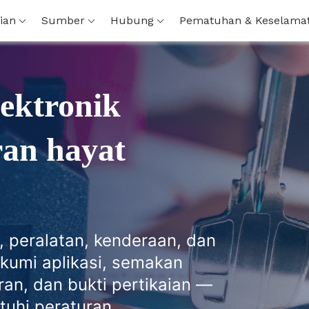
ian
Sumber
Hubung
Pematuhan & Keselama
ektronik
ran hayat
 peralatan, kenderaan, dan
kumi aplikasi, semakan
aran, dan bukti pertikaian —
uhi peraturan.