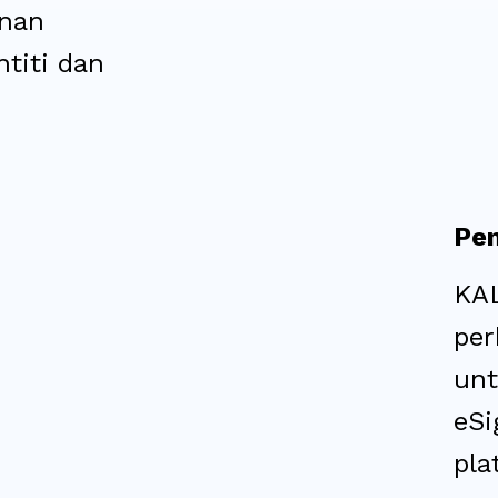
nan
titi dan
Pen
KA
per
un
eSi
pla