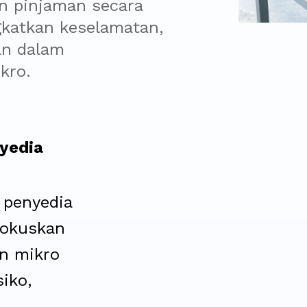
n pinjaman secara 
gkatkan keselamatan, 
n dalam 
kro.
yedia
penyedia
fokuskan
n mikro
iko,
n