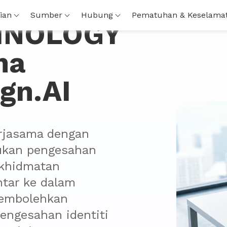
ian
Sumber
Hubung
Pematuhan & Keselama
HNOLOGY
ma
gn.AI
asama dengan 
kan pengesahan 
rkhidmatan 
tar ke dalam 
embolehkan 
ngesahan identiti 