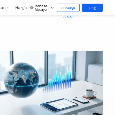
Bahasa
tan
Harga
Log
Hubungi
Melayu
masuk
Jualan