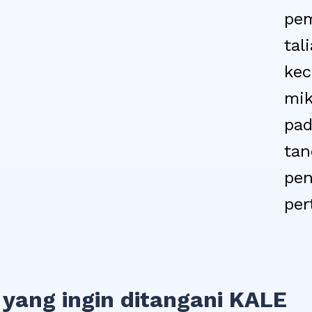
pem
tal
kec
mik
pa
tan
pen
per
yang ingin ditangani KALE