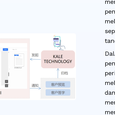
men
pen
mel
sep
tan
Dal
pe
per
mel
dan
mem
men