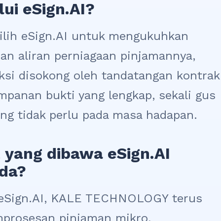
i eSign.AI?
h eSign.AI untuk mengukuhkan
n aliran perniagaan pinjamannya,
ksi disokong oleh tandatangan kontrak
mpanan bukti yang lengkap, sekali gus
ng tidak perlu pada masa hadapan.
 yang dibawa eSign.AI
nda?
eSign.AI, KALE TECHNOLOGY terus
mprosesan pinjaman mikro,