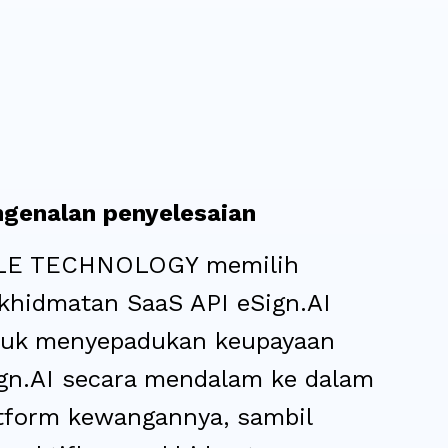
genalan penyelesaian
LE TECHNOLOGY memilih
khidmatan SaaS API eSign.AI
tuk menyepadukan keupayaan
gn.AI secara mendalam ke dalam
tform kewangannya, sambil