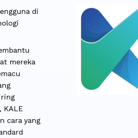
pengguna di
nologi
membantu
at mereka
emacu
ang
iring
, KALE
 cara yang
tandard