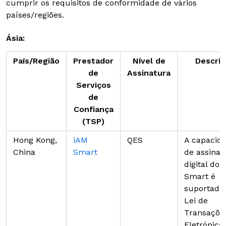
cumprir os requisitos de conformidade de vários
países/regiões.
Ásia:
País/Região
Prestador
Nível de
Descriç
de
Assinatura
Serviços
de
Confiança
(TSP)
Hong Kong,
iAM
QES
A capacid
China
Smart
de assinat
digital do 
Smart é
suportada
Lei de
Transaçõe
Eletrónica