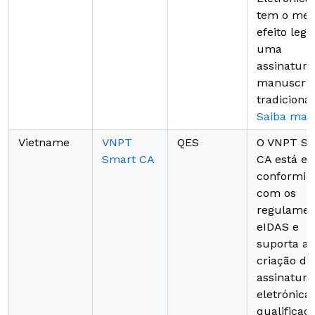
tem o me
efeito lega
uma
assinatura
manuscrit
tradicional
Saiba mai
Vietname
VNPT
QES
O VNPT S
Smart CA
CA está e
conformid
com os
regulamen
eIDAS e
suporta a
criação de
assinatura
eletrónica
qualificad