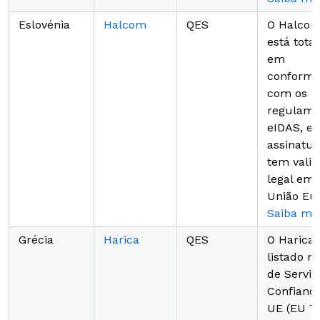
Eslovénia
Halcom
QES
O Halcom
está tota
em
conformi
com os
regulame
eIDAS, e 
assinatu
tem vali
legal em 
União Eur
Saiba ma
Grécia
Harica
QES
O Harica 
listado na
de Serviç
Confianç
UE (EU T