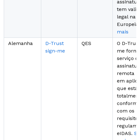
assinatu
tem vali
legal na 
Europeia
mais
Alemanha
D-Trust
QES
O D-Trust
sign-me
me forn
serviço d
assinatu
remota b
em aplica
que está
totalmen
conformi
com os
requisito
regulame
eIDAS.
Sa