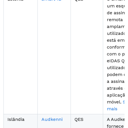
um esqu
de assina
remota
amplame
utilizado
está em
conformi
com o pa
eIDAS QES
utilizado
podem co
a assinat
através d
aplicação
móvel.
Sa
mais
Islândia
Audkenni
QES
A Audken
fornece 