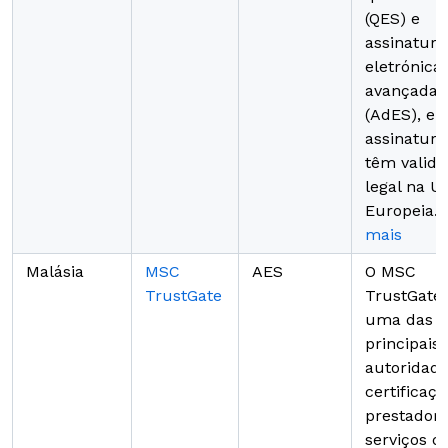
(QES) e
assinatura
eletrónica
avançadas
(AdES), e 
assinatura
têm valid
legal na U
Europeia.
mais
Malásia
MSC
AES
O MSC
TrustGate
TrustGate 
uma das
principais
autoridade
certificaçã
prestadore
serviços d