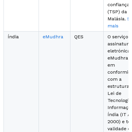
confiança
(TSP) da
Malásia.
S
mais
Índia
eMudhra
QES
O serviço 
assinatura
eletrónica
eMudhra e
em
conformid
com a
estrutura 
Lei de
Tecnologia
Informaçã
Índia (IT A
2000) e t
validade d