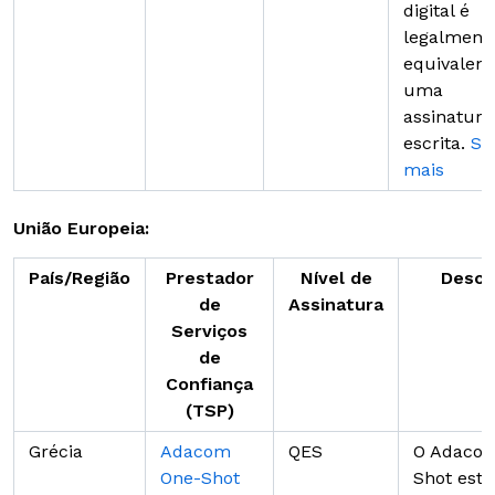
digital é
legalment
equivalent
uma
assinatura
escrita.
Sa
mais
União Europeia:
País/Região
Prestador
Nível de
Descr
de
Assinatura
Serviços
de
Confiança
(TSP)
Grécia
Adacom
QES
O Adaco
One-Shot
Shot est