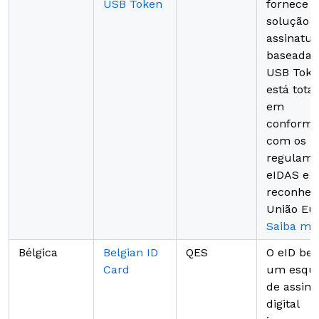
USB Token
fornece 
solução 
assinatu
baseada
USB Toke
está tota
em
conformi
com os
regulame
eIDAS e é
reconhec
União Eur
Saiba ma
Bélgica
Belgian ID
QES
O eID bel
Card
um esqu
de assina
digital