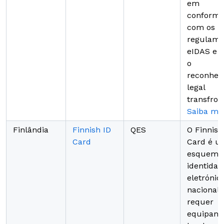
em
conformi
com os
regulame
eIDAS e 
o
reconhec
legal
transfront
Saiba ma
Finlândia
Finnish ID
QES
O Finnish
Card
Card é u
esquema
identidad
eletrónic
nacional,
requer
equipame