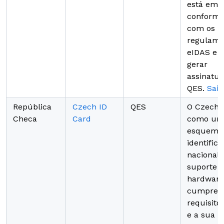
está em
conformi
com os
regulame
eIDAS e 
gerar
assinatur
QES.
Saib
República
Czech ID
QES
O Czech 
Checa
Card
como u
esquema
identific
nacional 
suporte 
hardware
cumpre 
requisito
e a sua