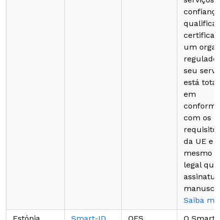
confianç
qualifica
certifica
um orga
regulador
seu servi
está tota
em
conformi
com os
requisito
da UE e 
mesmo ef
legal qu
assinatur
manuscri
Saiba ma
Estónia
Smart-ID
QES
O Smart-