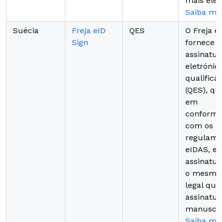
mais elev
Saiba ma
Suécia
Freja eID
QES
O Freja e
Sign
fornece 
assinatur
eletrónic
qualifica
(QES), qu
em
conformi
com os
regulame
eIDAS, e 
assinatu
o mesmo 
legal qu
assinatur
manuscri
Saiba ma