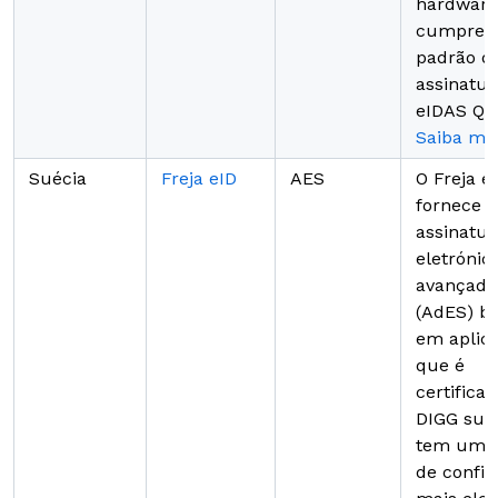
hardware
cumpre 
padrão d
assinatur
eIDAS QE
Saiba ma
Suécia
Freja eID
AES
O Freja e
fornece 
assinatur
eletrónic
avançada
(AdES) b
em aplica
que é
certifica
DIGG sue
tem um n
de confi