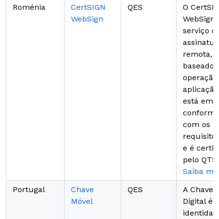
Roménia
CertSIGN
QES
O CertSI
WebSign
WebSign
serviço d
assinatur
remota,
baseado 
operação
aplicação
está em
conformi
com os
requisito
e é certif
pelo QTSP
Saiba ma
Portugal
Chave
QES
A Chave 
Móvel
Digital é 
identidad