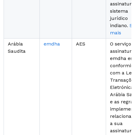
assinatura
sistema
jurídico
indiano.
Sa
mais
Arábia
emdha
AES
O serviço 
Saudita
assinatura
emdha es
conformid
com a Lei
Transaçõe
Eletrónica
Arábia Sau
e as regra
implemen
relacionad
a sua
assinatura