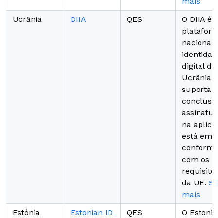
mais
Ucrânia
DIIA
QES
O DIIA é 
platafor
nacional 
identidad
digital da
Ucrânia,
suporta a
conclusã
assinatu
na aplica
está em
conformi
com os
requisito
da UE.
Sa
mais
Estónia
Estonian ID
QES
O Estonia