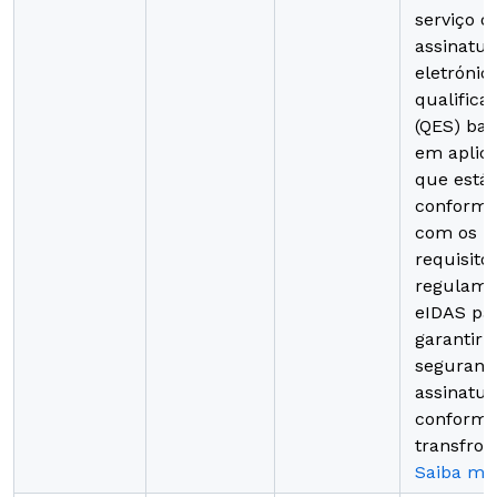
serviço d
assinatur
eletrónic
qualifica
(QES) ba
em aplica
que está
conformi
com os
requisito
regulame
eIDAS pa
garantir 
seguranç
assinatur
conformi
transfront
Saiba ma