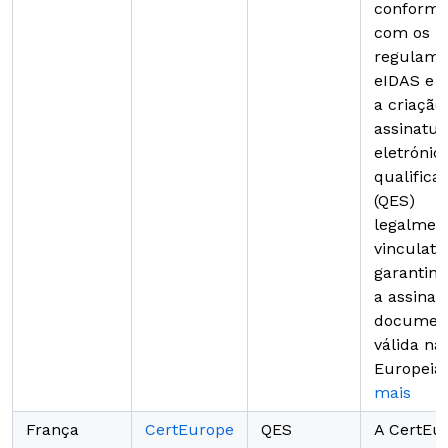
conformi
com os
regulame
eIDAS e 
a criação
assinatur
eletrónic
qualifica
(QES)
legalmen
vinculativ
garantin
a assinat
document
válida na
Europeia
mais
França
CertEurope
QES
A CertEu