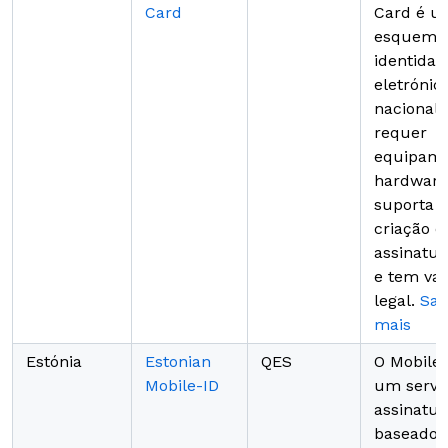
Card
Card é u
esquema
identidad
eletrónic
nacional,
requer
equipame
hardware
suporta a
criação d
assinatu
e tem val
legal.
Sai
mais
Estónia
Estonian
QES
O Mobile-
Mobile-ID
um servi
assinatu
baseado