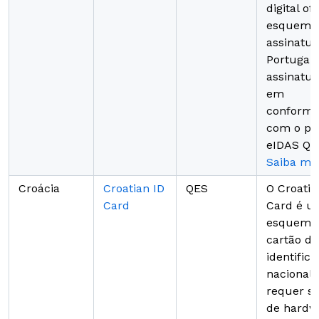
digital ofi
esquema
assinatur
Portugal,
assinatur
em
conformi
com o pa
eIDAS QE
Saiba ma
Croácia
Croatian ID
QES
O Croatia
Card
Card é u
esquema
cartão de
identific
nacional,
requer s
de hardw