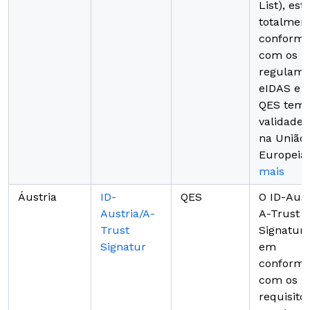
List), est
totalmen
conformi
com os
regulame
eIDAS e 
QES tem
validade 
na União
Europeia
mais
Áustria
ID-
QES
O ID-Aust
Austria/A-
A-Trust
Trust
Signatur 
Signatur
em
conformi
com os
requisito