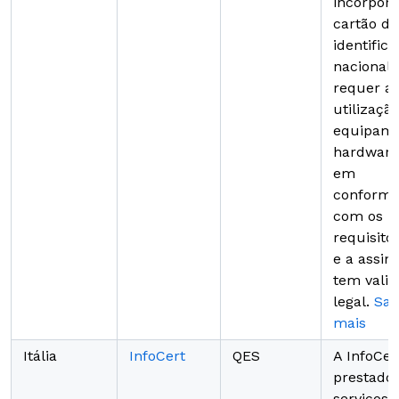
incorpor
cartão de
identific
nacional,
requer a
utilizaçã
equipame
hardware,
em
conformi
com os
requisito
e a assin
tem vali
legal.
Sai
mais
Itália
InfoCert
QES
A InfoCe
prestado
serviços 