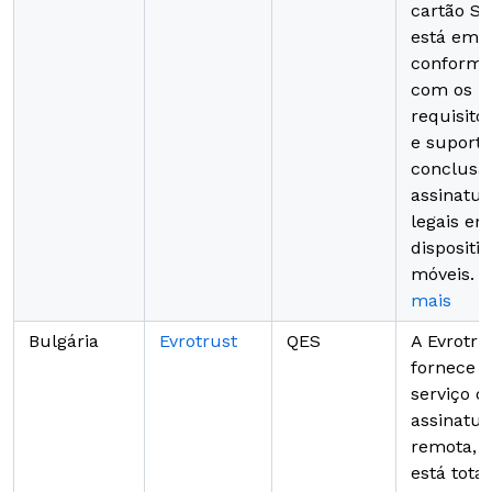
cartão SI
está em
conformi
com os
requisito
e suporta
conclusã
assinatur
legais em
dispositiv
móveis.
S
mais
Bulgária
Evrotrust
QES
A Evrotru
fornece 
serviço d
assinatu
remota, 
está tota