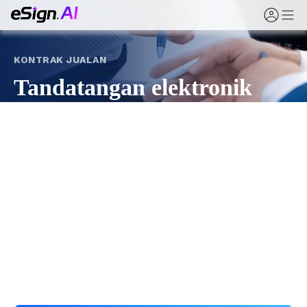
KONTRAK JUALAN
Tandatangan elektronik
untuk kontrak jualan dan
saluran
Daripada kontrak jualan dan rangka kerja kepada
perjanjian pengedar, pengedaran, dan akaun utama,
eSign.AI menyeragamkan penandatanganan jualan
secara dalam talian — dengan templat, kelulusan, dan
bukti audit penuh.