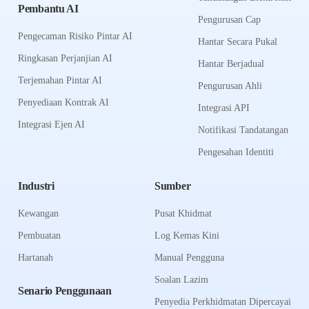
Pembantu AI
Pengurusan Cap
Pengecaman Risiko Pintar AI
Hantar Secara Pukal
Ringkasan Perjanjian AI
Hantar Berjadual
Terjemahan Pintar AI
Pengurusan Ahli
Penyediaan Kontrak AI
Integrasi API
Integrasi Ejen AI
Notifikasi Tandatangan
Pengesahan Identiti
Industri
Sumber
Kewangan
Pusat Khidmat
Pembuatan
Log Kemas Kini
Hartanah
Manual Pengguna
Soalan Lazim
Senario Penggunaan
Penyedia Perkhidmatan Dipercayai