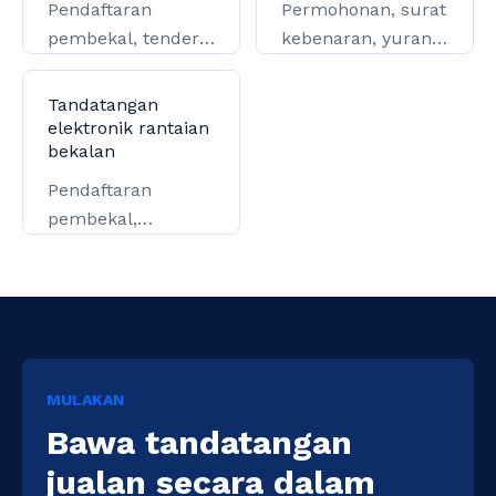
Pendaftaran
Permohonan, surat
pembekal, tender,
kebenaran, yuran,
kontrak, dan
dan perjanjian
penyelesaian.
operasi.
Tandatangan
elektronik rantaian
bekalan
Pendaftaran
pembekal,
pesanan, logistik,
dan penyelesaian.
MULAKAN
Bawa tandatangan
jualan secara dalam