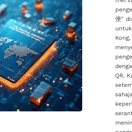
mel s
peng
便" di
untuk
Kong,
menye
penge
deng
QR. K
setem
sahaj
keper
seran
menin