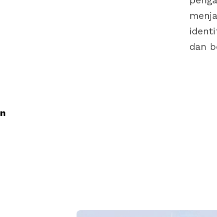
penga
menja
ident
dan b
an