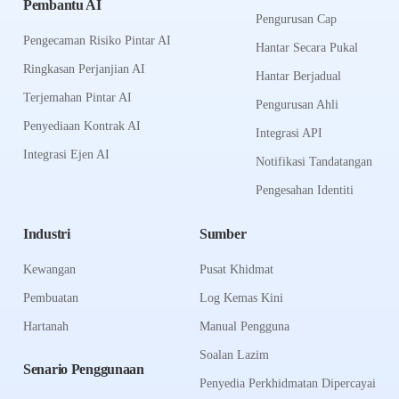
Pembantu AI
Pengurusan Cap
Pengecaman Risiko Pintar AI
Hantar Secara Pukal
Ringkasan Perjanjian AI
Hantar Berjadual
Terjemahan Pintar AI
Pengurusan Ahli
Penyediaan Kontrak AI
Integrasi API
Integrasi Ejen AI
Notifikasi Tandatangan
Pengesahan Identiti
Industri
Sumber
Kewangan
Pusat Khidmat
Pembuatan
Log Kemas Kini
Hartanah
Manual Pengguna
Soalan Lazim
Senario Penggunaan
Penyedia Perkhidmatan Dipercayai