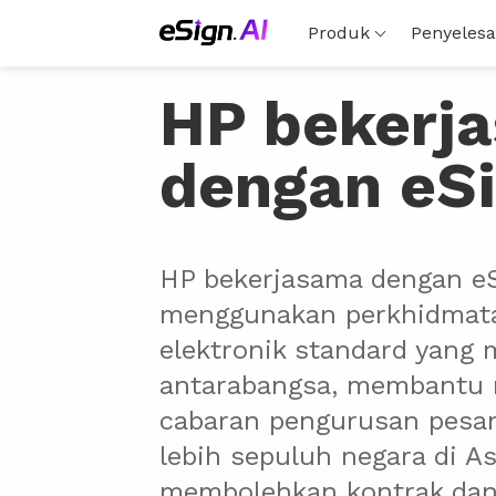
Produk
Penyelesa
HP bekerj
dengan eSi
HP bekerjasama dengan eS
menggunakan perkhidmata
elektronik standard yang 
antarabangsa, membantu 
cabaran pengurusan pesan
lebih sepuluh negara di Asi
membolehkan kontrak dan