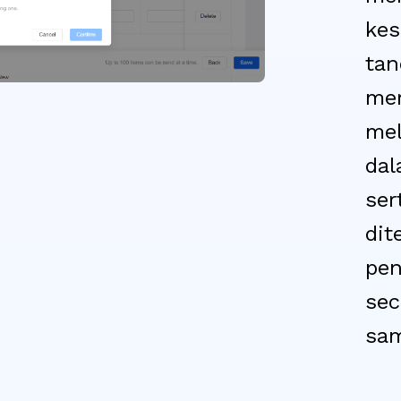
kes
tan
mer
mel
dal
ser
dit
pe
sec
sam