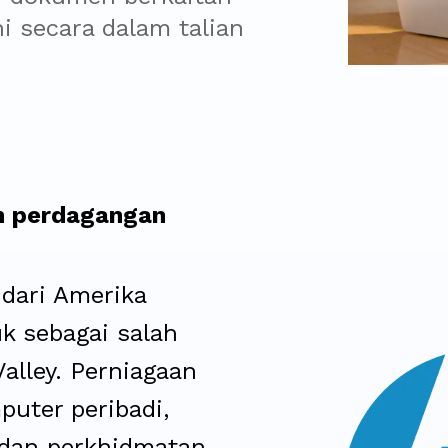
 secara dalam talian 
am perdagangan
 dari Amerika
uk sebagai salah
Valley. Perniagaan
uter peribadi,
 dan perkhidmatan