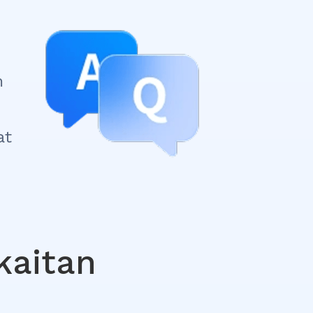
m
at
kaitan