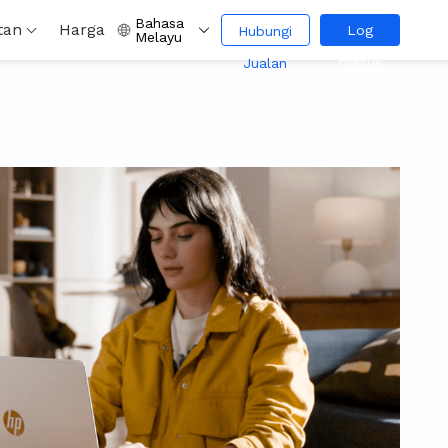
Bahasa
tan
Harga
Log
Hubungi
Melayu
masuk
Jualan