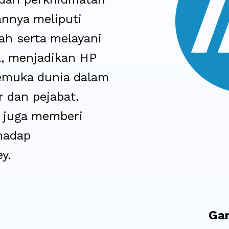
annya meliputi
yah serta melayani
a, menjadikan HP
kemuka dunia dalam
 dan pejabat.
 juga memberi
hadap
y.
Gam