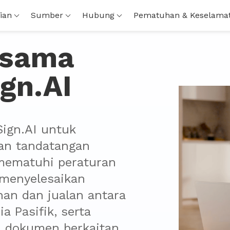
ian
Sumber
Hubung
Pematuhan & Keselama
asama
gn.AI
ign.AI untuk 
n tandatangan 
mematuhi peraturan 
menyelesaikan 
an dan jualan antara 
a Pasifik, serta 
 dokumen berkaitan 