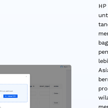
HP 
unt
tan
mem
bag
pen
leb
Asi
ber
pro
wil
men