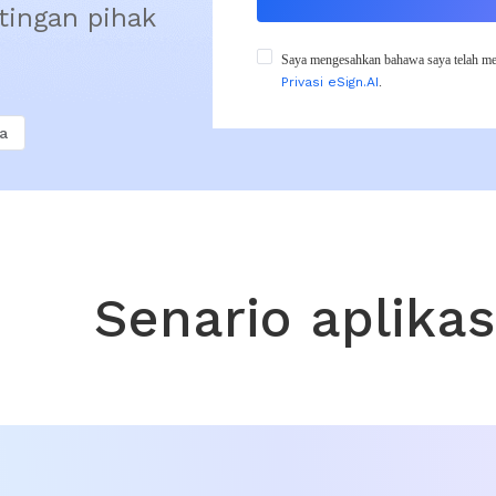
ingan pihak 
Saya mengesahkan bahawa saya telah me
Privasi eSign.AI
.
a
Senario aplikas