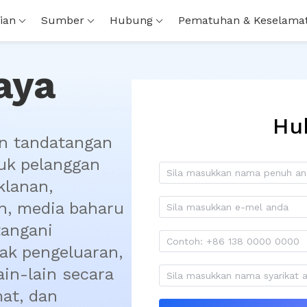
ian
Sumber
Hubung
Pematuhan & Keselama
aya
Hu
 tandatangan 
uk pelanggan 
lanan, 
, media baharu 
angani 
ak pengeluaran, 
n-lain secara 
at, dan 