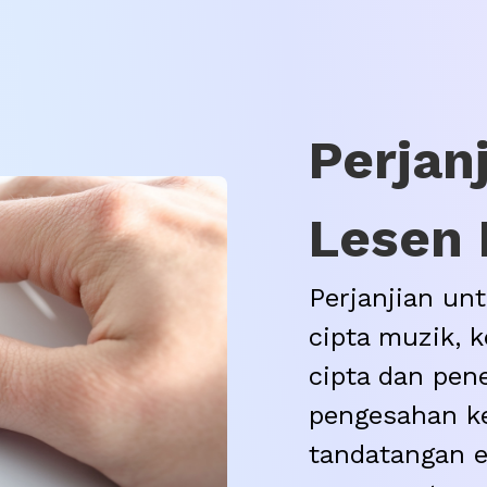
Perjan
Lesen 
Perjanjian unt
cipta muzik, 
cipta dan pen
pengesahan ke
tandatangan el