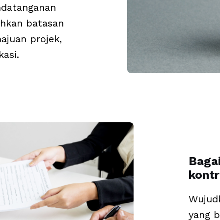
ndatanganan
ahkan batasan
ajuan projek,
asi.
Baga
kontr
Wujudk
yang b