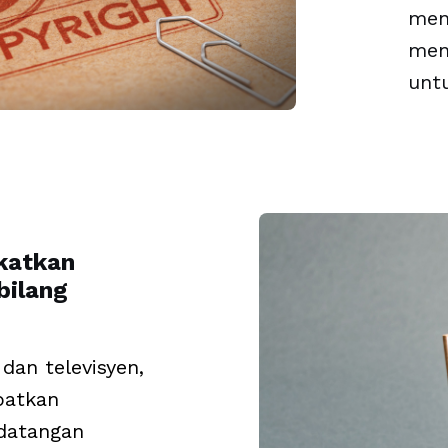
men
men
untu
katkan
bilang
 dan televisyen,
ibatkan
ndatangan