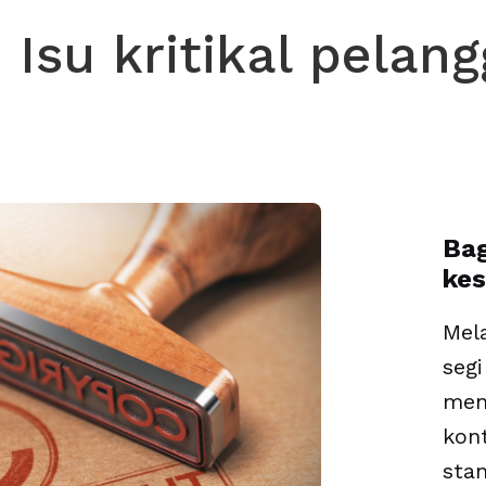
Isu kritikal pelan
Ba
kes
Mela
seg
men
kon
stan