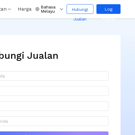
Bahasa
tan
Harga
Log
Hubungi
Melayu
masuk
Jualan
bungi Jualan