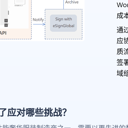
Wo
成
通
应
质
签
域
I是为了应对哪些挑战？