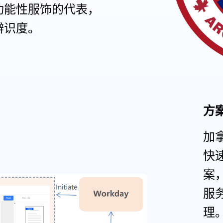
功能性服饰的代表，
辨识度。
方
加拿
快
案，
服
理。