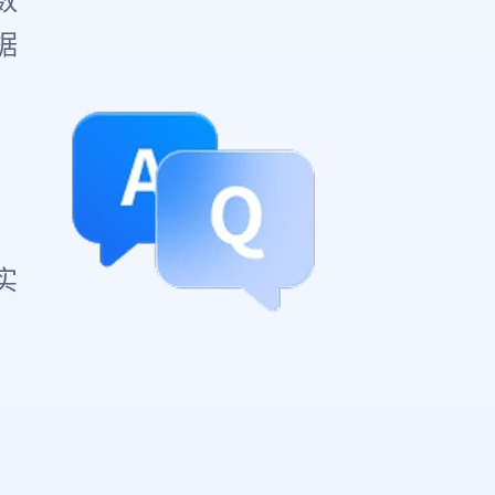
数
据
实