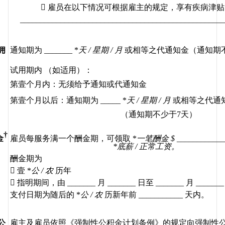

雇员在以下情况可根据雇主的规定，享有疾病津贴
 __________________________________________________
佣
通知期为
 _______ *
天
 / 
星期
 / 
月
或相等之代通知金（通知期
试用期内
（如适用）：
第壹个月内：无须给予通知或代通知金
第壹个月以后：通知期为
 _____ *
天
 / 
星期
 / 
月
或相等之代通
（通知期不少于
7
天）
†
金
雇员每服务满一个酬金期，可领取
 *
一笔酬金
 $ ____________
*
底薪
 / 
正常工资。
酬金期为

壹
 *
公
 / 
农
历年

指明期间，由
 ______
_ 
月
 _______ 
日至
 _______ 
月
 _______
支付日期为随后的
 *
公
 / 
农
历新年前
 ___________ 
天内。
公
雇主及雇员依照《强制性公积金计划条例》的规定向强制性