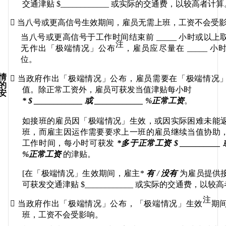
交通津贴
 $____________ 
或实际的交通费，以较高者计算

当八号或更高信号生效期间，雇员无需上班，工资不会受
当八号或更高信号于工作时间结束前
 _____ 
小时或以上
注
无作出「极端情况」公布
，雇员应尽量在
 _____ 
小
位。
情

当政府作出「极端情况」公布，雇员需要在「极端情况
的
值
。除正常工资外，雇员可获发当值津贴每小时
安
* $ ____________ 
或
 ____________ %
正常工资
。
如接班的雇员因「极端情况」生效
，或因
实际困难未能
班，而
雇主因运作需要要求上一班的
雇员继续当值协助
工作时间，每小时可获发
*
多于正常工资
 $ __________ 
%
正常工资
的津贴。
[
在
「极端情况」生效期间
，雇主
*
有
 / 
没有
为雇员提供
可获发交通津贴
 $____________ 
或实际的交通费，以较高
注

当政府作出「极端情况」公布
，
「极端情况」生效
期
班，工资不会受影响。