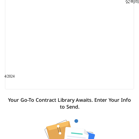
公司
4
/202
4
Your Go-To Contract Library Awaits. Enter Your Info
to Send.