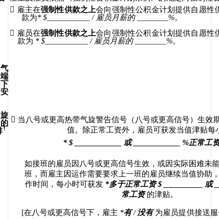

雇主在
强制性供款之上
会向强制性公积金计划提供自愿性
款为
* $
___________ 
/ 
雇员月薪的
________
%
。

雇员在
强制性供款之上
会向强制性公积金计划提供自愿性
款为
 * $
___________ 
/ 
雇员月薪的
________
%
。
气
端
下
安
旋

当八号或更高热带气旋警告信号（八号或更高信号）生效
的
†
值
。除正常工资外，雇员可获发当值津贴每
排
*
 $ ____________ 
或
 ____________ %
正常工
如接班的雇员因
八号或更高信号生效
，或因实际困难未
班，而雇主因运作需要要求上一班的雇员继续当值协助
作时间，每小时可获发
*
多于正常工资
 $ __________ 
或
 
常工资
的津贴。
[
在八号或更高信号下
，
雇主
*
有
/ 
没有
为雇员提供接送服