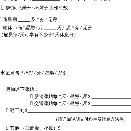
用膳时间
 *
属于
 / 
不属于
工作时数

逢星期
 _____ 
及
 *
有
 / 
无薪

轮休
（每
*
星期
 / 
月
 _____ 
天）
及
 *
有
 / 
无薪
（雇员每
7
天可享有不少于
1
天休息日）
率
底薪每
*
小时
 / 
天
 / 
星期
 / 
月
$ ________________________
另加以下津贴：

膳食津贴每
 *
天
 / 
星期
 / 
月
$ ________________

交通津贴每
 *
天
 / 
星期
 / 
月
$ ________________

勤工奖
 $____________________________________________
（请详加说明支付条件及计算方法等）

其他
（如佣金、小账）
$ _____________________________