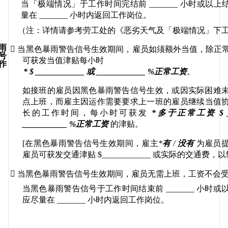
当「极端情况」于工作时间完结前
 _______ 
小时或以上
量在
 _______ 
小时内返回工作岗位。
（注：详情请参考劳工处的《恶劣天气及「极端情况」下
雨

当黑色暴雨警告信号生效期间，雇员如须额外当值
，除正
号
可获
发当值津贴每小时
作
* $ ____________ 
或
 ____________ %
正常工资
。
如接班的雇员因黑色暴雨警告信号生效，或因实际困难
点上班，而
雇主因运作需要要求上一班的
雇员继续当值
长的工作时间，每小时可获发
*
多于正常工资
 $ 
___________ %
正常工资
的津贴。
[
在黑色暴雨警告信号生效期间，雇主
*
有
 / 
没有
为雇员
雇员可获发交通津贴
 $____________ 
或实际的交通费，以

当黑色暴雨警告信号生效期间，雇员无需上班，工资不会
当黑色暴雨警告信号于工作时间结束前
 _______ 
小时或
应尽量在
 _______ 
小时内返回工作岗位。