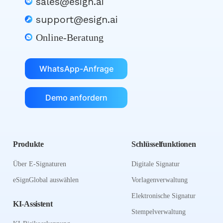
sales@esign.ai
support@esign.ai
Online-Beratung
WhatsApp-Anfrage
Demo anfordern
Produkte
Schlüsselfunktionen
Über E-Signaturen
Digitale Signatur
eSignGlobal auswählen
Vorlagenverwaltung
Elektronische Signatur
KI-Assistent
Stempelverwaltung