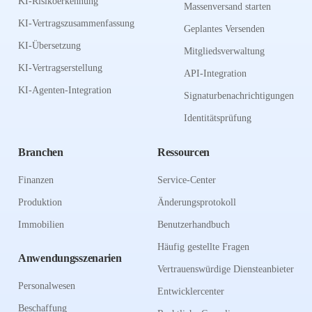
KI-Risikoerkennung
Massenversand starten
KI-Vertragszusammenfassung
Geplantes Versenden
KI-Übersetzung
Mitgliedsverwaltung
KI-Vertragserstellung
API-Integration
KI-Agenten-Integration
Signaturbenachrichtigungen
Identitätsprüfung
Branchen
Ressourcen
Finanzen
Service-Center
Produktion
Änderungsprotokoll
Immobilien
Benutzerhandbuch
Häufig gestellte Fragen
Anwendungsszenarien
Vertrauenswürdige Diensteanbieter
Personalwesen
Entwicklercenter
Beschaffung