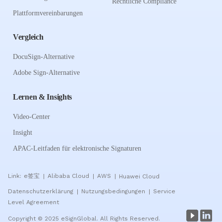
Rechtliche Compliance
Plattformvereinbarungen
Vergleich
DocuSign-Alternative
Adobe Sign-Alternative
Lernen & Insights
Video-Center
Insight
APAC-Leitfaden für elektronische Signaturen
Link:
e签宝
Alibaba Cloud
AWS
Huawei Cloud
|
|
|
Datenschutzerklärung
Nutzungsbedingungen
Service
|
|
Level Agreement
Copyright © 2025 eSignGlobal. All Rights Reserved.