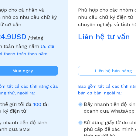
ợp cho cá nhân và
Phù hợp cho các nhóm 
 nhỏ có nhu cầu chữ ký
nhu cầu chữ ký điện tử
tử cơ bản
chuyên nghiệp và tích h
API
24.9USD
Liên hệ tư vấn
/tháng
h toán hàng năm
Ưu đãi
hi thanh toán theo năm
Mua ngay
Liên hệ bán hàng
ồm tất cả các tính năng của
Bao gồm tất cả các tính nă
ng thử, ngoài ra:
bản cơ bản, ngoài ra:
thể gửi tối đa
100
tài
Đẩy nhanh tiến độ kin
u ký điện tử
doanh qua WhatsApp
y nhanh tiến độ kinh
Sử dụng giấy tờ do ch
anh qua SMS
phủ cấp để xác minh
tính người ký