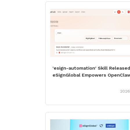
'esign-automation' Skill Releas
eSignGlobal Empowers OpenClaw
Signatures
2026