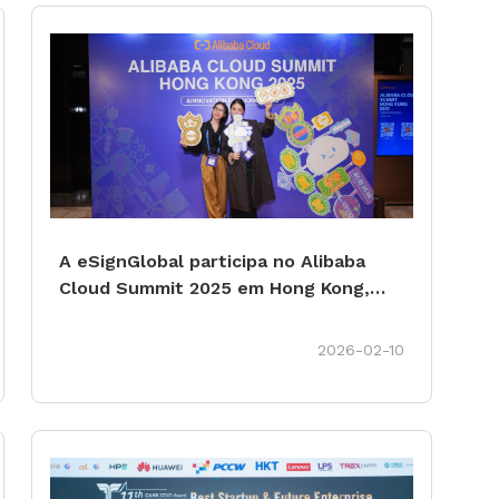
A eSignGlobal participa no Alibaba
Cloud Summit 2025 em Hong Kong,
para discutir em conjunto a inovação
na nuvem impulsionada pela IA e o
2026-02-10
futuro da confiança digital