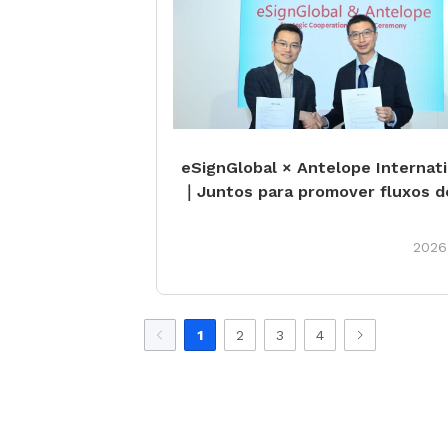
eSignGlobal × Antelope Internati
｜Juntos para promover fluxos d
trabalho digitais seguros, inteli
e globalmente compatíveis
2026
1
2
3
4