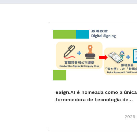
eSign.AI é nomeada como a única
fornecedora de tecnologia de
assinatura eletrônica para o proj
CorpID do Governo de Hong Kong
2026
colaborando na construção da
infraestrutura de assinatura digi
Hong Kong