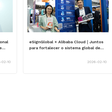
onal
eSignGlobal × Alibaba Cloud｜Juntos
e
para fortalecer o sistema global de
gentes
confiança digital em fintech
-02-10
2026-02-10