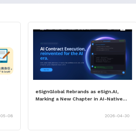
eSignGlobal Rebrands as eSign.AI,
Marking a New Chapter in AI-Native
eto
Contract Automation
,
-05-08
2026-04-30
tal de