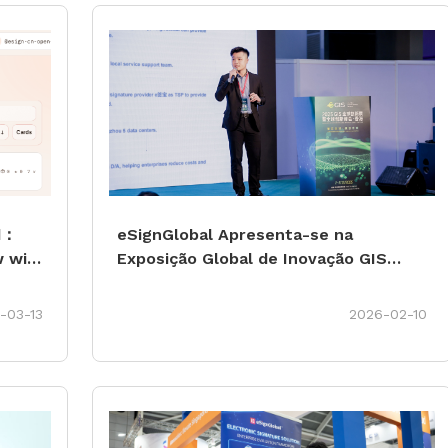
ed：
eSignGlobal Apresenta-se na
 with Automated E-
Exposição Global de Inovação GIS
2025
-03-13
2026-02-10