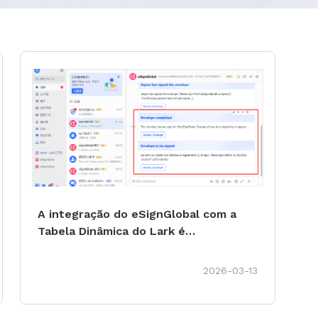
A integração do eSignGlobal com a
Tabela Dinâmica do Lark é
oficialmente lançada: assinatura e
arquivamento automatizados de
2026-03-13
contratos eletrónicos