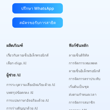
ปรึกษา WhatsApp
สมัครขอรับการสาธิต
ผลิตภัณฑ์
ฟังก์ชันหลัก
เกี่ยวกับลายเซ็นอิเล็กทรอนิกส์
ลายเซ็นดิจิทัล
เลือก eSign.AI
การจัดการเทมเพลต
ลายเซ็นอิเล็กทรอนิกส์
ผู้ช่วย AI
การจัดการตราประทับ
การระบุความเสี่ยงอัจฉริยะด้วย AI
เริ่มต้นเป็นชุด
บทสรุปข้อตกลง AI
ส่งตามกำหนดเวลา
การแปลภาษาอัจฉริยะด้วย AI
การจัดการสมาชิก
การร่างสัญญาด้วย AI