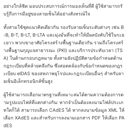
อย่างใกล้ชิด มอบประสบการณ์การมองเห็นที่ดี ผู้ใช้สามารถรั
บรู้ถึงการมีอยู่ของลายเซ็นได้อย่างสังหรณ์ใจ
ทั้งสามใช้ชุดแนวคิดเดียวกัน รองรับลายเซ็นระดับต่างๆ เช่น B
-B, B-T, B-LT, B-LTA และมุ่งมั่นที่จะทำให้มีผลบังคับใช้ในระย
ะยาว พวกเขาอาศัยโครงสร้างพื้นฐานเดียวกัน รวมถึงโครงสร้
างพื้นฐานกุญแจสาธารณะ (PKI) และบริการประทับเวลา (TS
A) ในด้านกรอบกฎหมาย ทั้งสามยังปฏิบัติตามข้อกำหนดด้าน
กฎระเบียบที่คล้ายคลึงกัน ซึ่งสอดคล้องกับข้อกำหนดของกฎร
ะเบียบ eIDAS ของสหภาพยุโรปและกฎระเบียบอื่นๆ สำหรับลา
ยเซ็นอิเล็กทรอนิกส์ขั้นสูง
ผู้ใช้สามารถเลือกมาตรฐานที่เหมาะสมได้ตามความต้องการต
ามรูปแบบไฟล์ที่แตกต่างกัน: หากจำเป็นต้องลงนามไฟล์ประเภ
ทใดก็ได้ สามารถเลือก CAdES ได้ หากลงนามข้อมูล XML ให้
เลือก XAdES และสำหรับการลงนามเอกสาร PDF ให้เลือก PA
dES