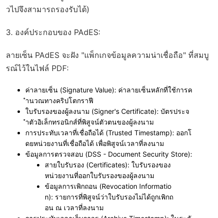
วไปจึงสามารถรองรับได้)
3. องค์ประกอบของ PAdES:
ลายเซ็น PAdES จะฝัง "แพ็กเกจข้อมูลความน่าเชื่อถือ" ที่สมบู
รณ์ไว้ในไฟล์ PDF:
ค่าลายเซ็น (Signature Value):
ค่าลายเซ็นหลักที่ใช้การค
ำนวณทางคริปโตกราฟี
ใบรับรองของผู้ลงนาม (Signer's Certificate):
บัตรประจ
ำตัวอิเล็กทรอนิกส์ที่พิสูจน์ตัวตนของผู้ลงนาม
การประทับเวลาที่เชื่อถือได้ (Trusted Timestamp):
ออกโ
ดยหน่วยงานที่เชื่อถือได้ เพื่อพิสูจน์เวลาที่ลงนาม
ข้อมูลการตรวจสอบ (DSS - Document Security Store):
สายใบรับรอง (Certificates):
ใบรับรองของ
หน่วยงานที่ออกใบรับรองของผู้ลงนาม
ข้อมูลการเพิกถอน (Revocation Informatio
n):
รายการที่พิสูจน์ว่าใบรับรองไม่ได้ถูกเพิกถ
อน ณ เวลาที่ลงนาม