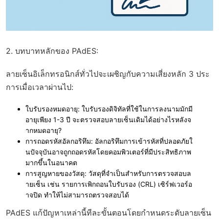
2. บทบาทหลักของ PAdES:
ลายเซ็นอิเล็กทรอนิกส์ทั่วไปจะเผชิญกับความเสี่ยงหลัก 3 ประ
การเมื่อเวลาผ่านไป:
ใบรับรองหมดอายุ:
ใบรับรองดิจิทัลที่ใช้ในการลงนามมักมี
อายุเพียง 1-3 ปี จะตรวจสอบลายเซ็นเดิมได้อย่างไรหลังจ
ากหมดอายุ?
การถอดรหัสอัลกอริทึม:
อัลกอริทึมการเข้ารหัสที่ปลอดภัยใ
นปัจจุบันอาจถูกถอดรหัสโดยคอมพิวเตอร์ที่มีประสิทธิภาพ
มากขึ้นในอนาคต
การสูญหายของวัสดุ:
วัสดุที่จำเป็นสำหรับการตรวจสอบล
ายเซ็น เช่น รายการเพิกถอนใบรับรอง (CRL) เซิร์ฟเวอร์อ
าจปิด ทำให้ไม่สามารถตรวจสอบได้
PAdES แก้ปัญหาเหล่านี้ทีละขั้นตอนโดยกำหนดระดับลายเซ็น