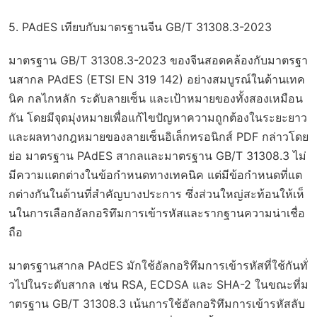
5. PAdES เทียบกับมาตรฐานจีน GB/T 31308.3-2023
มาตรฐาน GB/T 31308.3-2023 ของจีนสอดคล้องกับมาตรฐา
นสากล PAdES (ETSI EN 319 142) อย่างสมบูรณ์ในด้านเทค
นิค กลไกหลัก ระดับลายเซ็น และเป้าหมายของทั้งสองเหมือน
กัน โดยมีจุดมุ่งหมายเพื่อแก้ไขปัญหาความถูกต้องในระยะยาว
และผลทางกฎหมายของลายเซ็นอิเล็กทรอนิกส์ PDF กล่าวโดย
ย่อ มาตรฐาน PAdES สากลและมาตรฐาน GB/T 31308.3 ไม่
มีความแตกต่างในข้อกำหนดทางเทคนิค แต่มีข้อกำหนดที่แต
กต่างกันในด้านที่สำคัญบางประการ ซึ่งส่วนใหญ่สะท้อนให้เห็
นในการเลือกอัลกอริทึมการเข้ารหัสและรากฐานความน่าเชื่อ
ถือ
มาตรฐานสากล PAdES มักใช้อัลกอริทึมการเข้ารหัสที่ใช้กันทั่
วไปในระดับสากล เช่น RSA, ECDSA และ SHA-2 ในขณะที่ม
าตรฐาน GB/T 31308.3 เน้นการใช้อัลกอริทึมการเข้ารหัสลับ