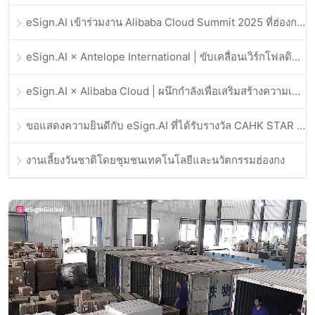
eSign.AI เข้าร่วมงาน Alibaba Cloud Summit 2025 ที่ฮ่องกง เพื่อขับเคลื่อนนวัตกรรมคลาวด์ที่ขับเคลื่อนด้วย AI และความเชื่อมั่นทางดิจิทัล
eSign.AI × Antelope International | ขับเคลื่อนเวิร์กโฟลดิจิทัลที่ปลอดภัยและขับเคลื่อนด้วย AI
eSign.AI × Alibaba Cloud | ผนึกกำลังเพื่อเสริมสร้างความเชื่อมั่นดิจิทัลระดับโลกสำหรับฟินเทค
ขอแสดงความยินดีกับ eSign.AI ที่ได้รับรางวัล CAHK STAR Award 2025
งานเลี้ยงวันชาติโดยชุมชนเทคโนโลยีและนวัตกรรมฮ่องกง