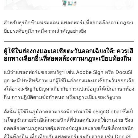
สำหรับธุรกิจข้ามพรมแดน แพลตฟอร์มที่สอดคล้องตามกฎระเ
บียบระดับภูมิภาคมีความสำคัญอย่างยิ่ง
ผู้ใช้ในฮ่องกงและเอเชียตะวันออกเฉียงใต้: ควรเลื
อกทางเลือกอื่นที่สอดคล้องตามกฎระเบียบท้องถิ่น
แม้ว่าแพลตฟอร์มของสหรัฐฯ เช่น Adobe Sign หรือ DocuSi
gn จะมีประสิทธิภาพ แต่
ผู้ใช้ในฮ่องกงและเอเชียตะวันออกเฉีย
งใต้อาจเผชิญกับปัญหาเกี่ยวกับการแปลข้อมูลให้เป็นภาษาท้อง
ถิ่น การปฏิบัติตามข้อกำหนด หรือกฎระเบียบของรัฐบาล
ดังนั้น ผู้ใช้ในภูมิภาคสามารถพิจารณาใช้
eSignGlobal
ซึ่งเป็
นโซลูชันลายเซ็นอิเล็กทรอนิกส์ที่ปลอดภัยและใช้งานง่าย ซึ่งส
อดคล้องตามกฎหมายคุ้มครองข้อมูลและลายเซ็นอิเล็กทรอนิก
ส์ในท้องถิ่น เมื่อเทียบกับแพลตฟอร์มระดับสากล เช่น DocuSi