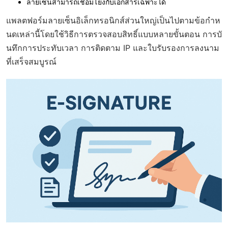
ลายเซ็นสามารถเชื่อมโยงกับเอกสารเฉพาะได้
แพลตฟอร์มลายเซ็นอิเล็กทรอนิกส์ส่วนใหญ่เป็นไปตามข้อกำห
นดเหล่านี้โดยใช้วิธีการตรวจสอบสิทธิ์แบบหลายขั้นตอน การบั
นทึกการประทับเวลา การติดตาม IP และใบรับรองการลงนาม
ที่เสร็จสมบูรณ์