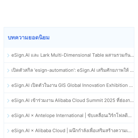
บทความยอดนิยม
eSign.AI และ Lark Multi-Dimensional Table ผสานรวมกันอย่างเป็นทางการ: การลงนามและการเก็บถาวรสัญญาอิเล็กทรอนิกส์แบบอัตโนมัติเต็มรูปแบบ
เปิดตัวสกิล 'esign-automation': eSign.AI เสริมศักยภาพให้ OpenClaw ด้วยลายเซ็นอิเล็กทรอนิกส์อัตโนมัติ
eSign.AI เปิดตัวในงาน GIS Global Innovation Exhibition 2025
eSign.AI เข้าร่วมงาน Alibaba Cloud Summit 2025 ที่ฮ่องกง เพื่อขับเคลื่อนนวัตกรรมคลาวด์ที่ขับเคลื่อนด้วย AI และความเชื่อมั่นทางดิจิทัล
eSign.AI × Antelope International | ขับเคลื่อนเวิร์กโฟลดิจิทัลที่ปลอดภัยและขับเคลื่อนด้วย AI
eSign.AI × Alibaba Cloud | ผนึกกำลังเพื่อเสริมสร้างความเชื่อมั่นดิจิทัลระดับโลกสำหรับฟินเทค