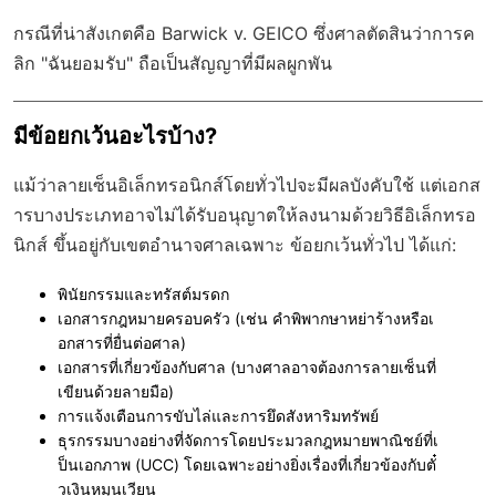
กรณีที่น่าสังเกตคือ
Barwick v. GEICO
ซึ่งศาลตัดสินว่าการค
ลิก "ฉันยอมรับ" ถือเป็นสัญญาที่มีผลผูกพัน
มีข้อยกเว้นอะไรบ้าง?
แม้ว่าลายเซ็นอิเล็กทรอนิกส์โดยทั่วไปจะมีผลบังคับใช้ แต่
เอกส
ารบางประเภทอาจไม่ได้รับอนุญาตให้ลงนามด้วยวิธีอิเล็กทรอ
นิกส์
ขึ้นอยู่กับเขตอำนาจศาลเฉพาะ ข้อยกเว้นทั่วไป ได้แก่:
พินัยกรรมและทรัสต์มรดก
เอกสารกฎหมายครอบครัว (เช่น คำพิพากษาหย่าร้างหรือเ
อกสารที่ยื่นต่อศาล)
เอกสารที่เกี่ยวข้องกับศาล (บางศาลอาจต้องการลายเซ็นที่
เขียนด้วยลายมือ)
การแจ้งเตือนการขับไล่และการยึดสังหาริมทรัพย์
ธุรกรรมบางอย่างที่จัดการโดยประมวลกฎหมายพาณิชย์ที่เ
ป็นเอกภาพ (UCC) โดยเฉพาะอย่างยิ่งเรื่องที่เกี่ยวข้องกับตั๋
วเงินหมุนเวียน