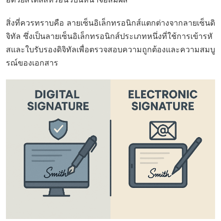
สิ่งที่ควรทราบคือ ลายเซ็นอิเล็กทรอนิกส์แตกต่างจากลายเซ็นดิ
จิทัล ซึ่งเป็นลายเซ็นอิเล็กทรอนิกส์ประเภทหนึ่งที่ใช้การเข้ารหั
สและใบรับรองดิจิทัลเพื่อตรวจสอบความถูกต้องและความสมบู
รณ์ของเอกสาร