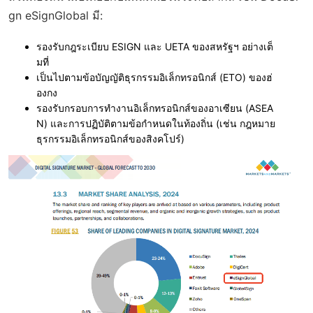
gn eSignGlobal มี:
รองรับกฎระเบียบ ESIGN และ UETA ของสหรัฐฯ อย่างเต็
มที่
เป็นไปตามข้อบัญญัติธุรกรรมอิเล็กทรอนิกส์ (ETO) ของฮ่
องกง
รองรับกรอบการทำงานอิเล็กทรอนิกส์ของอาเซียน (ASEA
N) และการปฏิบัติตามข้อกำหนดในท้องถิ่น (เช่น กฎหมาย
ธุรกรรมอิเล็กทรอนิกส์ของสิงคโปร์)