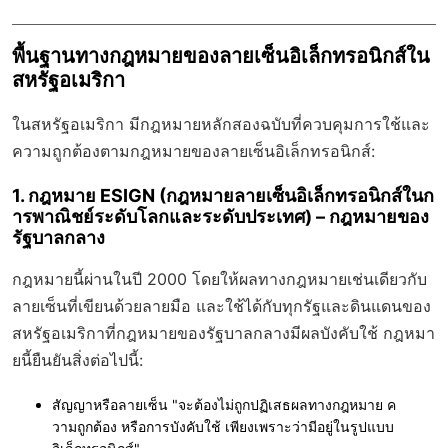
พื้นฐานทางกฎหมายของลายเซ็นอิเล็กทรอนิกส์ใน
สหรัฐอเมริกา
ในสหรัฐอเมริกา มีกฎหมายหลักสองฉบับที่ควบคุมการใช้และ
ความถูกต้องตามกฎหมายของลายเซ็นอิเล็กทรอนิกส์:
1. กฎหมาย ESIGN (กฎหมายลายเซ็นอิเล็กทรอนิกส์ในก
ารพาณิชย์ระดับโลกและระดับประเทศ) – กฎหมายของ
รัฐบาลกลาง
กฎหมายนี้ผ่านในปี 2000 โดยให้ผลทางกฎหมายเช่นเดียวกับ
ลายเซ็นที่เขียนด้วยลายมือ และใช้ได้กับทุกรัฐและดินแดนของ
สหรัฐอเมริกาที่กฎหมายของรัฐบาลกลางมีผลบังคับใช้ กฎหมา
ยนี้ยืนยันสิ่งต่อไปนี้:
สัญญาหรือลายเซ็น "จะต้องไม่ถูกปฏิเสธผลทางกฎหมาย ค
วามถูกต้อง หรือการบังคับใช้ เพียงเพราะว่ามีอยู่ในรูปแบบ