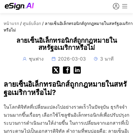
หน้าแรก
/
ศูนย์บล็อก
/
ลายเซ็นอิเล็กทรอนิกส์ถูกกฎหมายในสหรัฐอเมริกา
หรือไม่
ลายเซ็นอิเล็กทรอนิกส์ถูกกฎหมายใน
สหรัฐอเมริกาหรือไม่
ชุนฟาง
2026-03-03
3 นาที
ลายเซ็นอิเล็กทรอนิกส์ถูกกฎหมายในสหรั
ฐอเมริกาหรือไม่?
ในโลกดิจิทัลที่เปลี่ยนแปลงไปอย่างรวดเร็วในปัจจุบัน ธุรกิจจำ
นวนมากขึ้นเรื่อยๆ เลือกใช้โซลูชันอิเล็กทรอนิกส์เพื่อปรับปรุงก
ระบวนการดำเนินงานให้ง่ายขึ้น ในการเปลี่ยนจากเอกสารที่เป็
นกระดาษไปเป็นเอกสารดิจิทัล คำถามที่พบบ่อยคือ:
ลายเซ็นอิเ