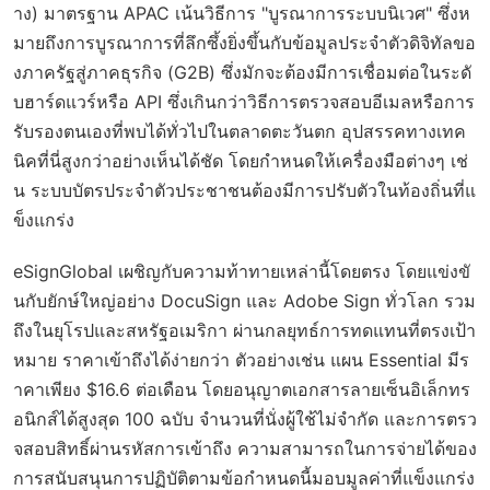
าง) มาตรฐาน APAC เน้นวิธีการ "บูรณาการระบบนิเวศ" ซึ่งห
มายถึงการบูรณาการที่ลึกซึ้งยิ่งขึ้นกับข้อมูลประจำตัวดิจิทัลขอ
งภาครัฐสู่ภาคธุรกิจ (G2B) ซึ่งมักจะต้องมีการเชื่อมต่อในระดั
บฮาร์ดแวร์หรือ API ซึ่งเกินกว่าวิธีการตรวจสอบอีเมลหรือการ
รับรองตนเองที่พบได้ทั่วไปในตลาดตะวันตก อุปสรรคทางเทค
นิคที่นี่สูงกว่าอย่างเห็นได้ชัด โดยกำหนดให้เครื่องมือต่างๆ เช่
น ระบบบัตรประจำตัวประชาชนต้องมีการปรับตัวในท้องถิ่นที่แ
ข็งแกร่ง
eSignGlobal เผชิญกับความท้าทายเหล่านี้โดยตรง โดยแข่งขั
นกับยักษ์ใหญ่อย่าง DocuSign และ Adobe Sign ทั่วโลก รวม
ถึงในยุโรปและสหรัฐอเมริกา ผ่านกลยุทธ์การทดแทนที่ตรงเป้า
หมาย ราคาเข้าถึงได้ง่ายกว่า ตัวอย่างเช่น แผน Essential มีร
าคาเพียง $16.6 ต่อเดือน โดยอนุญาตเอกสารลายเซ็นอิเล็กทร
อนิกส์ได้สูงสุด 100 ฉบับ จำนวนที่นั่งผู้ใช้ไม่จำกัด และการตรว
จสอบสิทธิ์ผ่านรหัสการเข้าถึง ความสามารถในการจ่ายได้ของ
การสนับสนุนการปฏิบัติตามข้อกำหนดนี้มอบมูลค่าที่แข็งแกร่ง