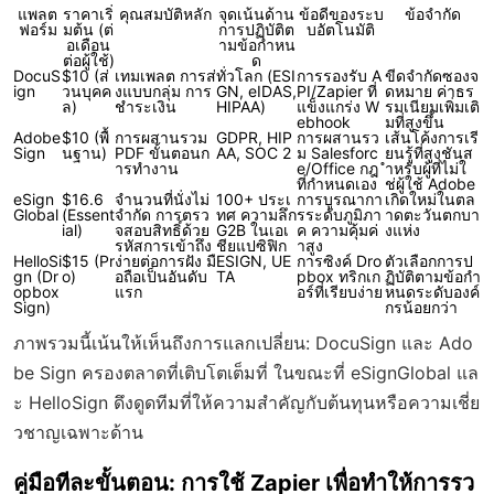
แพลต
ราคาเริ่
คุณสมบัติหลัก
จุดเน้นด้าน
ข้อดีของระบ
ข้อจำกัด
ฟอร์ม
มต้น (ต่
การปฏิบัติต
บอัตโนมัติ
อเดือน
ามข้อกำหน
ต่อผู้ใช้)
ด
DocuS
$10 (ส่
เทมเพลต การส่
ทั่วโลก (ESI
การรองรับ A
ขีดจำกัดซองจ
ign
วนบุคค
งแบบกลุ่ม การ
GN, eIDAS,
PI/Zapier ที่
ดหมาย ค่าธร
ล)
ชำระเงิน
HIPAA)
แข็งแกร่ง W
รมเนียมเพิ่มเติ
ebhook
มที่สูงขึ้น
Adobe
$10 (พื้
การผสานรวม
GDPR, HIP
การผสานรว
เส้นโค้งการเรี
Sign
นฐาน)
PDF ขั้นตอนก
AA, SOC 2
ม Salesforc
ยนรู้ที่สูงชันส
ารทำงาน
e/Office กฎ
ำหรับผู้ที่ไม่ใ
ที่กำหนดเอง
ช่ผู้ใช้ Adobe
eSign
$16.6
จำนวนที่นั่งไม่
100+ ประเ
การบูรณากา
เกิดใหม่ในตล
Global
(Essent
จำกัด การตรว
ทศ ความลึก
รระดับภูมิภา
าดตะวันตกบา
ial)
จสอบสิทธิ์ด้วย
G2B ในเอเ
ค ความคุ้มค่
งแห่ง
รหัสการเข้าถึง
ชียแปซิฟิก
าสูง
HelloSi
$15 (Pr
ง่ายต่อการฝัง มื
ESIGN, UE
การซิงค์ Dro
ตัวเลือกการป
gn (Dr
o)
อถือเป็นอันดับ
TA
pbox ทริกเก
ฏิบัติตามข้อกำ
opbox
แรก
อร์ที่เรียบง่าย
หนดระดับองค์
Sign)
กรน้อยกว่า
ภาพรวมนี้เน้นให้เห็นถึงการแลกเปลี่ยน: DocuSign และ Ado
be Sign ครองตลาดที่เติบโตเต็มที่ ในขณะที่ eSignGlobal แล
ะ HelloSign ดึงดูดทีมที่ให้ความสำคัญกับต้นทุนหรือความเชี่ย
วชาญเฉพาะด้าน
คู่มือทีละขั้นตอน: การใช้ Zapier เพื่อทำให้การรว