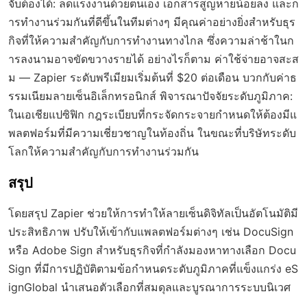
จับต้องได้: ลดแรงงานด้วยตนเอง เอกสารสูญหายน้อยลง และก
ารทำงานร่วมกันที่ดีขึ้นในทีมต่างๆ มีคุณค่าอย่างยิ่งสำหรับธุร
กิจที่ให้ความสำคัญกับการทำงานทางไกล ซึ่งความล่าช้าในก
ารลงนามอาจขัดขวางรายได้ อย่างไรก็ตาม ค่าใช้จ่ายอาจสะส
ม — Zapier ระดับพรีเมียมเริ่มต้นที่ $20 ต่อเดือน บวกกับค่าธ
รรมเนียมลายเซ็นอิเล็กทรอนิกส์ พิจารณาปัจจัยระดับภูมิภาค:
ในเอเชียแปซิฟิก กฎระเบียบที่กระจัดกระจายกำหนดให้ต้องมีแ
พลตฟอร์มที่มีความเชี่ยวชาญในท้องถิ่น ในขณะที่บริษัทระดับ
โลกให้ความสำคัญกับการทำงานร่วมกัน
สรุป
โดยสรุป Zapier ช่วยให้การทำให้ลายเซ็นดิจิทัลเป็นอัตโนมัติมี
ประสิทธิภาพ ปรับให้เข้ากับแพลตฟอร์มต่างๆ เช่น DocuSign
หรือ Adobe Sign สำหรับธุรกิจที่กำลังมองหาทางเลือก Docu
Sign ที่มีการปฏิบัติตามข้อกำหนดระดับภูมิภาคที่แข็งแกร่ง eS
ignGlobal นำเสนอตัวเลือกที่สมดุลและบูรณาการระบบนิเวศ