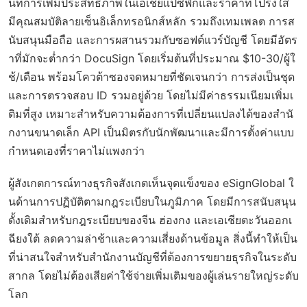
นที่การเพิ่มประสิทธิภาพในเอเชียแปซิฟิกและราคาที่โปร่งใส
มีคุณสมบัติลายเซ็นอิเล็กทรอนิกส์หลัก รวมถึงเทมเพลต การส
นับสนุนมือถือ และการผสานรวมกับซอฟต์แวร์บัญชี โดยมีอัตร
าที่มักจะต่ำกว่า DocuSign โดยเริ่มต้นที่ประมาณ $10-30/ผู้ใ
ช้/เดือน พร้อมโควต้าซองจดหมายที่ชัดเจนกว่า การส่งเป็นชุด
และการตรวจสอบ ID รวมอยู่ด้วย โดยไม่มีค่าธรรมเนียมเพิ่มเ
ติมที่สูง เหมาะสำหรับความต้องการที่เปลี่ยนแปลงได้ของสำนั
กงานขนาดเล็ก API เป็นมิตรกับนักพัฒนาและมีการตั้งค่าแบบ
กำหนดเองที่ราคาไม่แพงกว่า
ผู้สังเกตการณ์ทางธุรกิจสังเกตเห็นจุดแข็งของ eSignGlobal ใ
นด้านการปฏิบัติตามกฎระเบียบในภูมิภาค โดยมีการสนับสนุน
ดั้งเดิมสำหรับกฎระเบียบของจีน ฮ่องกง และเอเชียตะวันออกเ
ฉียงใต้ ลดความล่าช้าและความเสี่ยงด้านข้อมูล สิ่งนี้ทำให้เป็น
ที่น่าสนใจสำหรับสำนักงานบัญชีที่ต้องการขยายธุรกิจในระดับ
สากล โดยไม่ต้องเสียค่าใช้จ่ายเพิ่มเติมของผู้เล่นรายใหญ่ระดับ
โลก