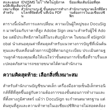
สและคุณส
IDV/SMS ไม่โ
ำกัดในภูมิภาค
นียมเพิ่มเติมน้อยที่สุด
มบัติเพิ่มเติม
ปร่งใส
เหมาะที่สุด
สำนักงานระดั
ขั้นตอนการทำงา
สำนักงานขนาดเล็กที่มีคว
สำหรับ
บโลกที่จัดตั้งขึ้
นที่เน้น PDF
ามต้องการในเอเชียแปซิ
น
ฟิก
ตารางนี้เน้นถึงการแลกเปลี่ยน: ความเป็นผู้ใหญ่ของ DocuSig
n มาพร้อมกับราคาที่สูง Adobe Sign เหมาะสำหรับผู้ใช้ Ado
be แต่มีประสิทธิภาพไม่ดีในระดับภูมิภาค ในขณะที่ eSignGl
obal นำเสนอคุณค่าที่สมดุลสำหรับแนวทางการบัญชีที่เน้นต้น
ทุนและขับเคลื่อนด้วยการปฏิบัติตามกฎระเบียบ ประเมินตามฐ
านลูกค้าของคุณเพื่อให้แน่ใจว่าขั้นตอนการเซ็นชื่อที่ราบรื่นแล
ะปลอดภัยสามารถขยายขนาดได้ตามสำนักงาน
ความคิดสุดท้าย: เลือกสิ่งที่เหมาะสม
สำหรับสำนักงานบัญชีขนาดเล็ก เครื่องมือลายเซ็นอิเล็กทรอนิ
กส์ที่ดีที่สุดขึ้นอยู่กับความต้องการของขั้นตอนการทำงานและ
ที่ตั้งทางภูมิศาสตร์ แม้ว่า DocuSign จะกำหนดมาตรฐาน แต่
ต้นทุนที่สูงและความท้าทายในเอเชียแปซิฟิกอาจไม่สอดคล้อง