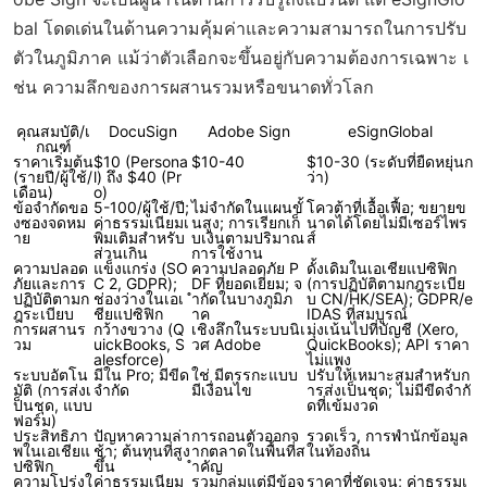
bal โดดเด่นในด้านความคุ้มค่าและความสามารถในการปรับ
ตัวในภูมิภาค แม้ว่าตัวเลือกจะขึ้นอยู่กับความต้องการเฉพาะ เ
ช่น ความลึกของการผสานรวมหรือขนาดทั่วโลก
คุณสมบัติ/เ
DocuSign
Adobe Sign
eSignGlobal
กณฑ์
ราคาเริ่มต้น
$10 (Persona
$10-40
$10-30 (ระดับที่ยืดหยุ่นก
(รายปี/ผู้ใช้/
l) ถึง $40 (Pr
ว่า)
เดือน)
o)
ข้อจำกัดขอ
5-100/ผู้ใช้/ปี;
ไม่จำกัดในแผนขั้
โควต้าที่เอื้อเฟื้อ; ขยายข
งซองจดหม
ค่าธรรมเนียมเ
นสูง; การเรียกเก็
นาดได้โดยไม่มีเซอร์ไพร
าย
พิ่มเติมสำหรับ
บเงินตามปริมาณ
ส์
ส่วนเกิน
การใช้งาน
ความปลอด
แข็งแกร่ง (SO
ความปลอดภัย P
ดั้งเดิมในเอเชียแปซิฟิก
ภัยและการ
C 2, GDPR);
DF ที่ยอดเยี่ยม; จ
(การปฏิบัติตามกฎระเบีย
ปฏิบัติตามก
ช่องว่างในเอเ
ำกัดในบางภูมิภ
บ CN/HK/SEA); GDPR/e
ฎระเบียบ
ชียแปซิฟิก
าค
IDAS ที่สมบูรณ์
การผสานร
กว้างขวาง (Q
เชิงลึกในระบบนิเ
มุ่งเน้นไปที่บัญชี (Xero,
วม
uickBooks, S
วศ Adobe
QuickBooks); API ราคา
alesforce)
ไม่แพง
ระบบอัตโน
มีใน Pro; มีขีด
ใช่ มีตรรกะแบบ
ปรับให้เหมาะสมสำหรับก
มัติ (การส่งเ
จำกัด
มีเงื่อนไข
ารส่งเป็นชุด; ไม่มีขีดจำกั
ป็นชุด, แบบ
ดที่เข้มงวด
ฟอร์ม)
ประสิทธิภา
ปัญหาความล่า
การถอนตัวออกจ
รวดเร็ว, การพำนักข้อมูล
พในเอเชียแ
ช้า; ต้นทุนที่สูง
ากตลาดในพื้นที่ส
ในท้องถิ่น
ปซิฟิก
ขึ้น
ำคัญ
ความโปร่งใ
ค่าธรรมเนียม
รวมกลุ่มแต่มีข้อจ
ราคาที่ชัดเจน; ค่าธรรมเ