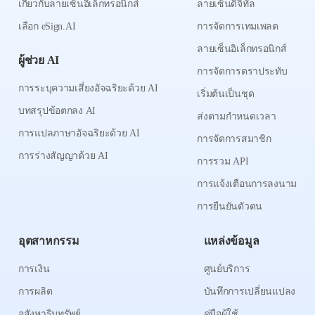
เกี่ยวกับลายเซ็นอิเล็กทรอนิกส์
ลายเซ็นดิจิทัล
เลือก eSign.AI
การจัดการเทมเพลต
ลายเซ็นอิเล็กทรอนิกส์
ผู้ช่วย AI
การจัดการตราประทับ
การระบุความเสี่ยงอัจฉริยะด้วย AI
เริ่มต้นเป็นชุด
บทสรุปข้อตกลง AI
ส่งตามกำหนดเวลา
การแปลภาษาอัจฉริยะด้วย AI
การจัดการสมาชิก
การร่างสัญญาด้วย AI
การรวม API
การแจ้งเตือนการลงนาม
การยืนยันตัวตน
อุตสาหกรรม
แหล่งข้อมูล
การเงิน
ศูนย์บริการ
การผลิต
บันทึกการเปลี่ยนแปลง
อสังหาริมทรัพย์
คู่มือผู้ใช้