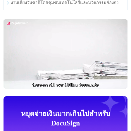
งานเลี้ยงวันชาติโดยชุมชนเทคโนโลยีและนวัตกรรมฮ่องกง
หยุดจ่ายเงินมากเกินไปสำหรับ
DocuSign