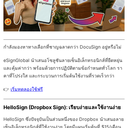
กำลังมองหาทางเลือกที่ชาญฉลาดกว่า DocuSign อยู่หรือไม่
eSignGlobal
นำเสนอโซลูชันลายเซ็นอิเล็กทรอนิกส์ที่ยืดหยุ่น
และคุ้มค่ากว่า พร้อมด้วย
การปฏิบัติตามข้อกำหนดทั่วโลก
รา
คาที่โปร่งใส และกระบวนการเริ่มต้นใช้งานที่รวดเร็วกว่า
👉
เริ่มทดลองใช้ฟรี
HelloSign (Dropbox Sign): เรียบง่ายและใช้งานง่าย
HelloSign ซึ่งปัจจุบันเป็นส่วนหนึ่งของ Dropbox นำเสนอลาย
เซ็นอิเล็กทรอนิกส์ที่ใช้งานง่าย โดยมีแผนเริ่มต้นที่ $15/เดือน