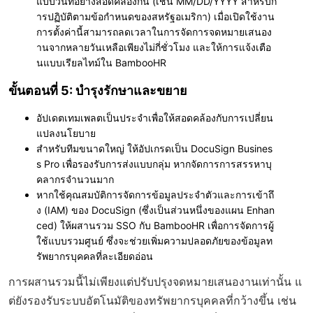
แบบวันที่อย่างสอดคล้องกัน (เช่น MM/DD/YYYY สำหรับก
ารปฏิบัติตามข้อกำหนดของสหรัฐอเมริกา) เมื่อเปิดใช้งาน
การตั้งค่านี้สามารถลดเวลาในการจัดการจดหมายเสนอง
านจากหลายวันเหลือเพียงไม่กี่ชั่วโมง และให้การแจ้งเตือ
นแบบเรียลไทม์ใน BambooHR
ขั้นตอนที่ 5: บำรุงรักษาและขยาย
อัปเดตเทมเพลตเป็นประจำเพื่อให้สอดคล้องกับการเปลี่ยน
แปลงนโยบาย
สำหรับทีมขนาดใหญ่ ให้อัปเกรดเป็น DocuSign Busines
s Pro เพื่อรองรับการส่งแบบกลุ่ม หากจัดการการสรรหาบุ
คลากรจำนวนมาก
หากใช้คุณสมบัติการจัดการข้อมูลประจำตัวและการเข้าถึ
ง (IAM) ของ DocuSign (ซึ่งเป็นส่วนหนึ่งของแผน Enhan
ced) ให้ผสานรวม SSO กับ BambooHR เพื่อการจัดการผู้
ใช้แบบรวมศูนย์ ซึ่งจะช่วยเพิ่มความปลอดภัยของข้อมูลท
รัพยากรบุคคลที่ละเอียดอ่อน
การผสานรวมนี้ไม่เพียงแต่ปรับปรุงจดหมายเสนองานเท่านั้น แ
ต่ยังรองรับระบบอัตโนมัติของทรัพยากรบุคคลที่กว้างขึ้น เช่น