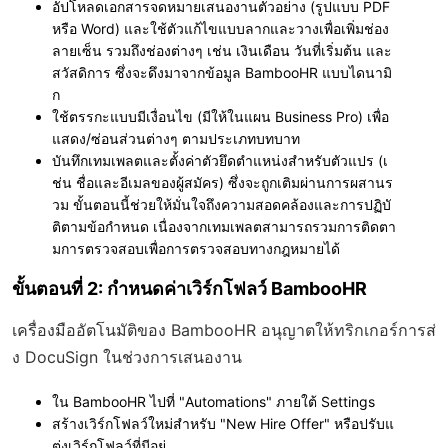
อัปโหลดเอกสารจดหมายเสนองานตัวอย่าง (รูปแบบ PDF
หรือ Word) และใช้ตัวแก้ไขแบบลากและวางเพื่อเพิ่มช่อง
ลายเซ็น รวมถึงช่องต่างๆ เช่น เงินเดือน วันที่เริ่มต้น และ
สวัสดิการ ซึ่งจะดึงมาจากข้อมูล BambooHR แบบไดนามิ
ก
ใช้ตรรกะแบบมีเงื่อนไข (มีให้ในแผน Business Pro) เพื่อ
แสดง/ซ่อนส่วนต่างๆ ตามประเภทบทบาท
บันทึกเทมเพลตและตั้งค่าตัวยึดตำแหน่งสำหรับตัวแปร (เ
ช่น ชื่อและอีเมลของผู้สมัคร) ซึ่งจะถูกเติมผ่านการผสานร
วม ขั้นตอนนี้ช่วยให้มั่นใจถึงความสอดคล้องและการปฏิบั
ติตามข้อกำหนด เนื่องจากเทมเพลตสามารถรวมการติดตา
มการตรวจสอบเพื่อการตรวจสอบทางกฎหมายได้
ขั้นตอนที่ 2: กำหนดค่าเวิร์กโฟลว์ BambooHR
เครื่องมืออัตโนมัติของ BambooHR อนุญาตให้ทริกเกอร์การส่
ง DocuSign ในช่วงการเสนองาน
ใน BambooHR ไปที่ "Automations" ภายใต้ Settings
สร้างเวิร์กโฟลว์ใหม่สำหรับ "New Hire Offer" หรือปรับแ
ต่งเวิร์กโฟลว์ที่มีอยู่