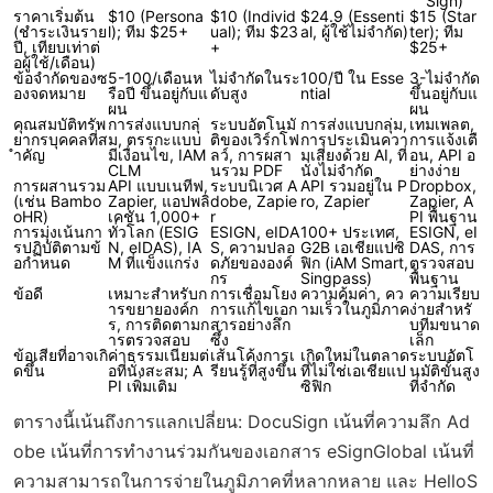
Sign)
ราคาเริ่มต้น
$10 (Persona
$10 (Individ
$24.9 (Essenti
$15 (Star
(ชำระเงินราย
l); ทีม $25+
ual); ทีม $23
al, ผู้ใช้ไม่จำกัด)
ter); ทีม
ปี, เทียบเท่าต่
+
$25+
อผู้ใช้/เดือน)
ข้อจำกัดของซ
5-100/เดือนห
ไม่จำกัดในระ
100/ปี ใน Esse
3-ไม่จำกัด
องจดหมาย
รือปี ขึ้นอยู่กับแ
ดับสูง
ntial
ขึ้นอยู่กับแ
ผน
ผน
คุณสมบัติทรัพ
การส่งแบบกลุ่
ระบบอัตโนมั
การส่งแบบกลุ่ม,
เทมเพลต,
ยากรบุคคลที่ส
ม, ตรรกะแบบ
ติของเวิร์กโฟ
การประเมินควา
การแจ้งเตื
ำคัญ
มีเงื่อนไข, IAM
ลว์, การผสา
มเสี่ยงด้วย AI, ที่
อน, API อ
CLM
นรวม PDF
นั่งไม่จำกัด
ย่างง่าย
การผสานรวม
API แบบเนทีฟ,
ระบบนิเวศ A
API รวมอยู่ใน P
Dropbox,
(เช่น Bambo
Zapier, แอปพลิ
dobe, Zapie
ro, Zapier
Zapier, A
oHR)
เคชัน 1,000+
r
PI พื้นฐาน
การมุ่งเน้นกา
ทั่วโลก (ESIG
ESIGN, eIDA
100+ ประเทศ,
ESIGN, eI
รปฏิบัติตามข้
N, eIDAS), IA
S, ความปลอ
G2B เอเชียแปซิ
DAS, การ
อกำหนด
M ที่แข็งแกร่ง
ดภัยขององค์
ฟิก (iAM Smart,
ตรวจสอบ
กร
Singpass)
พื้นฐาน
ข้อดี
เหมาะสำหรับก
การเชื่อมโยง
ความคุ้มค่า, คว
ความเรียบ
ารขยายองค์ก
การแก้ไขเอก
ามเร็วในภูมิภาค
ง่ายสำหรั
ร, การติดตามก
สารอย่างลึก
บทีมขนาด
ารตรวจสอบ
ซึ้ง
เล็ก
ข้อเสียที่อาจเกิ
ค่าธรรมเนียมต่
เส้นโค้งการเ
เกิดใหม่ในตลาด
ระบบอัตโ
ดขึ้น
อที่นั่งสะสม; A
รียนรู้ที่สูงขึ้น
ที่ไม่ใช่เอเชียแป
นมัติขั้นสูง
PI เพิ่มเติม
ซิฟิก
ที่จำกัด
ตารางนี้เน้นถึงการแลกเปลี่ยน: DocuSign เน้นที่ความลึก Ad
obe เน้นที่การทำงานร่วมกันของเอกสาร eSignGlobal เน้นที่
ความสามารถในการจ่ายในภูมิภาคที่หลากหลาย และ HelloS