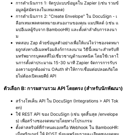
การดำเนินการ 1: จัดรูปแบบข้อมูลใน Zapier (เช่น รวมข้
อมูลผู้สมัครลงในเทมเพลต)
การดำเนินการ 2: "Create Envelope" ใน DocuSign - เ
ลือกเทมเพลตจดหมายเสนองานของคุณ แมปฟิลด์ (เช่น แ
มปอีเมลผู้รับจาก BambooHR) และตั้งค่าลำดับการลงนา
ม
ทดสอบ Zap ด้วยข้อมูลตัวอย่างเพื่อให้แน่ใจว่าซองจดหมา
ยถูกส่งทางอีเมลพร้อมลิงก์การลงนาม วิธีนี้เหมาะสำหรับที
มทรัพยากรบุคคลที่ไม่เชี่ยวชาญด้านเทคนิค โดยใช้เวลาใ
นการตั้งค่าประมาณ 15-30 นาที Zapier จัดการการรับร
องความถูกต้องผ่าน OAuth ทำให้การเชื่อมต่อปลอดภัยโด
ยไม่ต้องเปิดเผยคีย์ API
ตัวเลือก B: การผสานรวม API โดยตรง (สำหรับนักพัฒนา)
สร้างโทเค็น API ใน DocuSign (Integrations > API Tok
en)
ใช้ REST API ของ DocuSign (เช่น จุดสิ้นสุด /envelope
s) เพื่อสร้างซองจดหมายโดยทางโปรแกรม
ตั้งค่าสคริปต์ที่กำหนดเองหรือ Webhook ใน BambooHR:
เมื่อทริกเกอร์ ให้ POST ข้อมูลพร้อมรายละเอียดซองจดหม