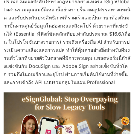
ปร์ เพื่อให้มีผลบังคับใช้ทางกฎหมายอย่างแท้จริง eSignGloba
l ผสานรวมคุณสมบัติเหล่านี้อย่างราบรื่น ลดอุปสรรคทางเทคนิ
ค และรับประกันประสิทธิภาพที่รวดเร็วและเป็นภาษาท้องถิ่นม
ากขึ้นผ่านศูนย์ข้อมูลในฮ่องกงและสิงคโปร์ ด้วยราคาที่แข่งขั
นได้ (Essential มีฟังก์ชันหลักเทียบเท่ากับประมาณ $16.6/เดือ
น ในโปรโมชั่นบางรายการ) รวมถึงเครื่องมือ AI สำหรับการป
ระเมินความเสี่ยงและการแปล ทำให้คุ้มค่าอย่างยิ่งสำหรับทีมง
านทั่วโลกที่ขยายตัวในตลาดที่มีการควบคุม แพลตฟอร์มนี้กำลั
งแข่งขันกับ DocuSign และ Adobe Sign อย่างแข็งขันทั่วโล
ก รวมถึงในอเมริกาและยุโรป ผ่านการเริ่มต้นใช้งานที่ง่ายขึ้น
และการเข้าถึง API แบบรวมกลุ่มในแผน Professional