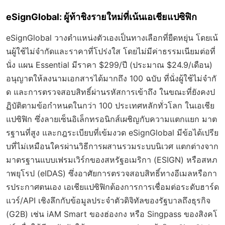
eSignGlobal: ผู้ท้าชิงรายใหม่ที่เน้นเอเชียแปซิฟิก
eSignGlobal วางตำแหน่งตัวเองเป็นทางเลือกที่ยืดหยุ่น โดยเน้
นผู้ใช้ไม่จำกัดและราคาที่โปร่งใส โดยไม่มีค่าธรรมเนียมต่อที่
นั่ง แผน Essential มีราคา $299/ปี (ประมาณ $24.9/เดือน)
อนุญาตให้ลงนามเอกสารได้มากถึง 100 ฉบับ ที่นั่งผู้ใช้ไม่จำกั
ด และการตรวจสอบสิทธิ์ผ่านรหัสการเข้าถึง ในขณะที่ยังคงป
ฏิบัติตามข้อกำหนดในกว่า 100 ประเทศหลักทั่วโลก ในเอเชีย
แปซิฟิก ซึ่งลายเซ็นอิเล็กทรอนิกส์เผชิญกับความแตกแยก มาต
รฐานที่สูง และกฎระเบียบที่เข้มงวด eSignGlobal มีข้อได้เปรีย
บที่ไม่เหมือนใครผ่านวิธีการผสานรวมระบบนิเวศ แตกต่างจาก
มาตรฐานแบบเฟรมเวิร์กของสหรัฐอเมริกา (ESIGN) หรือสหภ
าพยุโรป (eIDAS) ซึ่งอาศัยการตรวจสอบสิทธิ์ทางอีเมลหรือกา
รประกาศตนเอง เอเชียแปซิฟิกต้องการการเชื่อมต่อระดับฮาร์ด
แวร์/API เชิงลึกกับข้อมูลประจำตัวดิจิทัลของรัฐบาลถึงธุรกิจ
(G2B) เช่น iAM Smart ของฮ่องกง หรือ Singpass ของสิงคโ