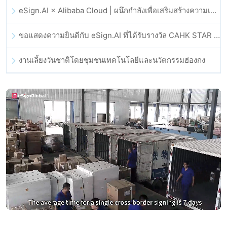
eSign.AI × Alibaba Cloud | ผนึกกำลังเพื่อเสริมสร้างความเชื่อมั่นดิจิทัลระดับโลกสำหรับฟินเทค
ขอแสดงความยินดีกับ eSign.AI ที่ได้รับรางวัล CAHK STAR Award 2025
งานเลี้ยงวันชาติโดยชุมชนเทคโนโลยีและนวัตกรรมฮ่องกง