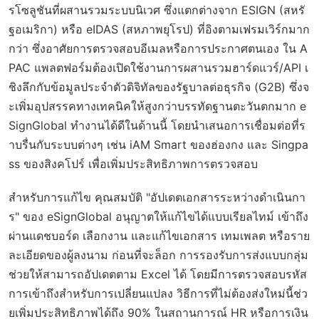
รโซลูชันที่ผสานรวมระบบนิเวศ ซึ่งแตกต่างจาก ESIGN (สหรั
ฐอเมริกา) หรือ eIDAS (สหภาพยุโรป) ที่อิงตามเฟรมเวิร์กมาก
กว่า ซึ่งอาศัยการตรวจสอบอีเมลหรือการประกาศตนเอง ใน A
PAC แพลตฟอร์มต้องเปิดใช้งานการผสานรวมฮาร์ดแวร์/API เ
ชิงลึกกับข้อมูลประจำตัวดิจิทัลของรัฐบาลต่อธุรกิจ (G2B) ซึ่งจ
ะเพิ่มอุปสรรคทางเทคนิคให้สูงกว่าบรรทัดฐานตะวันตกมาก e
SignGlobal ทำงานได้ดีในด้านนี้ โดยนำเสนอการเชื่อมต่อที่ร
าบรื่นกับระบบต่างๆ เช่น iAM Smart ของฮ่องกง และ Singpa
ss ของสิงคโปร์ เพื่อเพิ่มประสิทธิภาพการตรวจสอบ
สำหรับการแก้ไข คุณสมบัติ "อัปเดตเอกสารระหว่างดำเนินกา
ร" ของ eSignGlobal อนุญาตให้แก้ไขได้แบบเรียลไทม์ เข้าถึง
ผ่านแดชบอร์ด เลือกงาน และแก้ไขเอกสาร เทมเพลต หรือราย
ละเอียดของผู้ลงนาม ก่อนที่จะล็อก การรองรับการส่งแบบกลุ่ม
ช่วยให้สามารถอัปเดตตาม Excel ได้ โดยมีการตรวจสอบรหัส
การเข้าถึงสำหรับการเปลี่ยนแปลง วิธีการที่ไม่ต้องส่งใหม่นี้ช่ว
ยเพิ่มประสิทธิภาพได้ถึง 90% ในสถานการณ์ HR หรือการเงิน