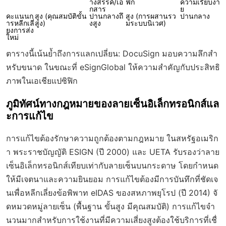
างสรรค์/เอ
ฟิก
ความเรียบง่า
กสาร
ย
คะแนนก
สูง (คุณสมบัติขั้น
ปานกลางถึ
สูง (การผสานรว
ปานกลาง
ารหลีกเลี่
สูง)
งสูง
มระบบนิเวศ)
ยงการส่ง
ใหม่
ตารางนี้เน้นย้ำถึงการแลกเปลี่ยน: DocuSign มอบความลึกสำ
หรับขนาด ในขณะที่ eSignGlobal ให้ความสำคัญกับประสิทธิ
ภาพในเอเชียแปซิฟิก
ภูมิทัศน์ทางกฎหมายของลายเซ็นอิเล็กทรอนิกส์แล
ะการแก้ไข
การแก้ไขต้องรักษาความถูกต้องตามกฎหมาย ในสหรัฐอเมริก
า พระราชบัญญัติ ESIGN (ปี 2000) และ UETA รับรองว่าลาย
เซ็นอิเล็กทรอนิกส์เทียบเท่ากับลายเซ็นบนกระดาษ โดยกำหนด
ให้มีเจตนาและความยินยอม การแก้ไขต้องมีการบันทึกที่ชัดเจ
นเพื่อหลีกเลี่ยงข้อพิพาท eIDAS ของสหภาพยุโรป (ปี 2014) จั
ดหมวดหมู่ลายเซ็น (พื้นฐาน ขั้นสูง มีคุณสมบัติ) การแก้ไขจำ
นวนมากสำหรับการใช้งานที่มีความเสี่ยงสูงต้องใช้บริการที่เชื่