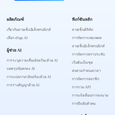
ผลิตภัณฑ์
ฟังก์ชันหลัก
เกี่ยวกับลายเซ็นอิเล็กทรอนิกส์
ลายเซ็นดิจิทัล
เลือก eSign.AI
การจัดการเทมเพลต
ลายเซ็นอิเล็กทรอนิกส์
ผู้ช่วย AI
การจัดการตราประทับ
การระบุความเสี่ยงอัจฉริยะด้วย AI
เริ่มต้นเป็นชุด
บทสรุปข้อตกลง AI
ส่งตามกำหนดเวลา
การแปลภาษาอัจฉริยะด้วย AI
การจัดการสมาชิก
การร่างสัญญาด้วย AI
การรวม API
การแจ้งเตือนการลงนาม
การยืนยันตัวตน