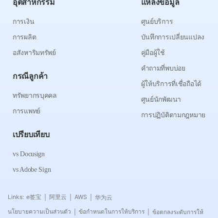
อุตสาหกรรม
แหล่งข้อมูล
การเงิน
ศูนย์บริการ
การผลิต
บันทึกการเปลี่ยนแปลง
อสังหาริมทรัพย์
คู่มือผู้ใช้
คำถามที่พบบ่อย
กรณีลูกค้า
ผู้ให้บริการที่เชื่อถือได้
ทรัพยากรบุคคล
ศูนย์นักพัฒนา
การแพทย์
การปฏิบัติตามกฎหมาย
เปรียบเทียบ
vs Docusign
vs Adobe Sign
Links:
e签宝
阿里云
AWS
华为云
|
|
|
นโยบายความเป็นส่วนตัว
ข้อกำหนดในการให้บริการ
ข้อตกลงระดับการให้
|
|