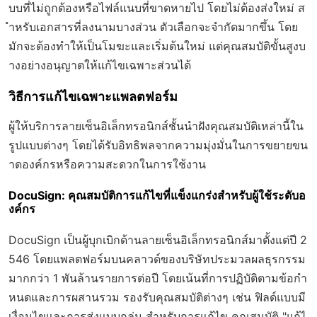
บบที่ไม่ถูกต้องหรือไฟล์แนบที่ขาดหายไป โดยไม่ต้องส่งใหม่ ส
ำหรับเอกสารที่ลงนามบางส่วน ตัวเลือกจะจำกัดมากขึ้น โดย
มักจะต้องทำให้เป็นโมฆะและเริ่มต้นใหม่ แต่คุณสมบัติขั้นสูงบ
างอย่างอนุญาตให้แก้ไขเฉพาะส่วนได้
วิธีการแก้ไขเฉพาะแพลตฟอร์ม
ผู้ให้บริการลายเซ็นอิเล็กทรอนิกส์ชั้นนำฝังคุณสมบัติเหล่านี้ใน
รูปแบบต่างๆ โดยได้รับอิทธิพลจากความมุ่งมั่นในการขยายขน
าดองค์กรหรือความสะดวกในการใช้งาน
DocuSign: คุณสมบัติการแก้ไขที่แข็งแกร่งสำหรับผู้ใช้ระดับอ
งค์กร
DocuSign เป็นผู้บุกเบิกด้านลายเซ็นอิเล็กทรอนิกส์มาตั้งแต่ปี 2
546 โดยแพลตฟอร์มบนคลาวด์ของบริษัทประมวลผลธุรกรรม
มากกว่า 1 พันล้านรายการต่อปี โดยเน้นที่การปฏิบัติตามข้อกำ
หนดและการผสานรวม รองรับคุณสมบัติต่างๆ เช่น ฟิลด์แบบมี
เงื่อนไขและการส่งแบบกลุ่ม สำหรับการแก้ไข คุณสมบัติ "แก้ไ