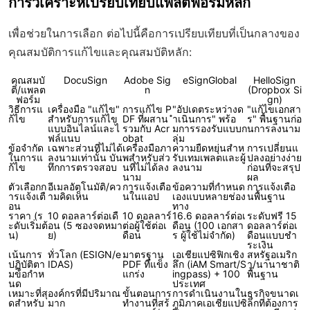
การวิเคราะห์เปรียบเทียบแพลตฟอร์มหลัก
เพื่อช่วยในการเลือก ต่อไปนี้คือการเปรียบเทียบที่เป็นกลางของ
คุณสมบัติการแก้ไขและคุณสมบัติหลัก:
คุณสมบั
DocuSign
Adobe Sig
eSignGlobal
HelloSign
ติ/แพลต
n
(Dropbox Si
ฟอร์ม
gn)
วิธีการแ
เครื่องมือ "แก้ไข"
การแก้ไข P
"อัปเดตระหว่างด
"แก้ไขเอกสา
ก้ไข
สำหรับการแก้ไข
DF ที่ผสาน
ำเนินการ" พร้อ
ร" พื้นฐานก่อ
แบบอินไลน์และไ
รวมกับ Acr
มการรองรับแบบก
นการลงนาม
ฟล์แนบ
obat
ลุ่ม
ข้อจำกัด
เฉพาะส่วนที่ไม่ได้
เครื่องมือภา
ความยืดหยุ่นสำห
การเปลี่ยนแ
ในการแ
ลงนามเท่านั้น บัน
พสำหรับส่ว
รับเทมเพลตและผู้
ปลงอย่างง่าย
ก้ไข
ทึกการตรวจสอบ
นที่ไม่ได้ลง
ลงนาม
ก่อนที่จะสรุป
นาม
ผล
ตัวเลือกก
อีเมลอัตโนมัติ/คว
การแจ้งเตือ
ข้อความที่กำหนด
การแจ้งเตือ
ารแจ้งเตื
ามคิดเห็น
นในแอป
เองแบบหลายช่อง
นพื้นฐาน
อน
ทาง
ราคา (ร
10 ดอลลาร์ต่อเดื
10 ดอลลาร์
16.6 ดอลลาร์ต่อเ
ระดับฟรี 15
ะดับเริ่มต้
อน (5 ซองจดหมา
ต่อผู้ใช้ต่อเ
ดือน (100 เอกสา
ดอลลาร์ต่อเ
น)
ย)
ดือน
ร ผู้ใช้ไม่จำกัด)
ดือนแบบชำ
ระเงิน
เน้นการ
ทั่วโลก (ESIGN/e
มาตรฐาน
เอเชียแปซิฟิกเชิง
สหรัฐอเมริก
ปฏิบัติตา
IDAS)
PDF ที่แข็ง
ลึก (iAM Smart/S
า/นานาชาติ
มข้อกำห
แกร่ง
ingpass) + 100
พื้นฐาน
นด
ประเทศ
เหมาะที่สุ
องค์กรที่มีปริมาณ
ขั้นตอนการ
การดำเนินงานใน
ธุรกิจขนาดเ
ดสำหรับ
มาก
ทำงานที่สร้
ภูมิภาคเอเชียแปซิ
ล็กที่ต้องการ