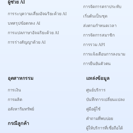
ผู้ช่วย AI
การจัดการตราประทับ
การระบุความเสี่ยงอัจฉริยะด้วย AI
เริ่มต้นเป็นชุด
บทสรุปข้อตกลง AI
ส่งตามกำหนดเวลา
การแปลภาษาอัจฉริยะด้วย AI
การจัดการสมาชิก
การร่างสัญญาด้วย AI
การรวม API
การแจ้งเตือนการลงนาม
การยืนยันตัวตน
อุตสาหกรรม
แหล่งข้อมูล
การเงิน
ศูนย์บริการ
การผลิต
บันทึกการเปลี่ยนแปลง
อสังหาริมทรัพย์
คู่มือผู้ใช้
คำถามที่พบบ่อย
กรณีลูกค้า
ผู้ให้บริการที่เชื่อถือได้