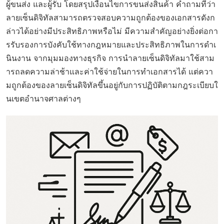
ผู้ขนส่ง และผู้รับ โดยสรุปเงื่อนไขการขนส่งสินค้า คำถามที่ว่า
ลายเซ็นดิจิทัลสามารถตรวจสอบความถูกต้องของเอกสารดังก
ล่าวได้อย่างมีประสิทธิภาพหรือไม่ มีความสำคัญอย่างยิ่งต่อกา
รรับรองการบังคับใช้ทางกฎหมายและประสิทธิภาพในการดำเ
นินงาน จากมุมมองทางธุรกิจ การนำลายเซ็นดิจิทัลมาใช้สาม
ารถลดความล่าช้าและค่าใช้จ่ายในการทำเอกสารได้ แต่ควา
มถูกต้องของลายเซ็นดิจิทัลขึ้นอยู่กับการปฏิบัติตามกฎระเบียบใ
นเขตอำนาจศาลต่างๆ