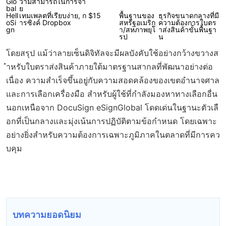
Glo
วามสามารถในการจ่า
bal
ย
Hell
เทมเพลตที่เรียบง่าย, ก
$15
พื้นฐานของ
ธุรกิจขนาดกลางที่มี
oSi
ารซิงค์ Dropbox
สหรัฐอเมริก
ความต้องการใบตร
gn
า/สหภาพยุโ
าส่งสินค้าขั้นพื้นฐา
รป
น
โดยสรุป แม้ว่าลายเซ็นดิจิทัลจะมีผลบังคับใช้อย่างกว้างขวางส
ำหรับใบตราส่งสินค้าภายใต้มาตรฐานสากลที่พัฒนาอย่างต่อ
เนื่อง ความสำเร็จขึ้นอยู่กับความสอดคล้องของเขตอำนาจศาล
และการเลือกเครื่องมือ สำหรับผู้ใช้ที่กำลังมองหาทางเลือกอื่น
นอกเหนือจาก DocuSign eSignGlobal โดดเด่นในฐานะตัวเลื
อกที่เป็นกลางและมุ่งเน้นการปฏิบัติตามข้อกำหนด โดยเฉพาะ
อย่างยิ่งสำหรับความต้องการเฉพาะภูมิภาคในตลาดที่มีการคว
บคุม
บทความยอดนิยม