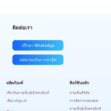
ติดต่อเรา
ปรึกษา WhatsApp
สมัครขอรับการสาธิต
ผลิตภัณฑ์
ฟังก์ชันหลัก
เกี่ยวกับลายเซ็นอิเล็กทรอนิกส์
ลายเซ็นดิจิทัล
เลือก eSign.AI
การจัดการเทมเพลต
ลายเซ็นอิเล็กทรอนิกส์