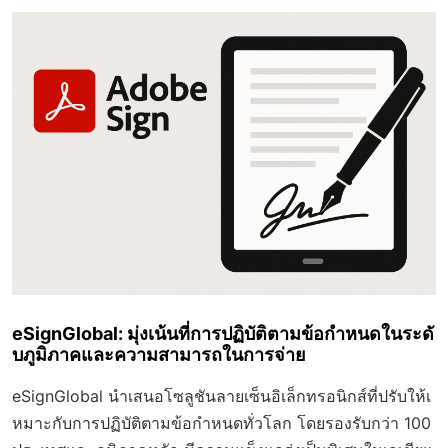
eSignGlobal: มุ่งเน้นที่การปฏิบัติตามข้อกำหนดในระดั
บภูมิภาคและความสามารถในการจ่าย
eSignGlobal นำเสนอโซลูชันลายเซ็นอิเล็กทรอนิกส์ที่ปรับให้เ
หมาะกับการปฏิบัติตามข้อกำหนดทั่วโลก โดยรองรับกว่า 100