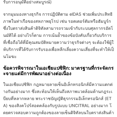
รับการอนุมัติอย่างสมบูรณ์)
จากมุมมองทางธุรกิจ การปฏิบัติตาม eIDAS ช่วยเพิ่มประสิทธิ
ภาพในท่าเรือของสหภาพยุโรป เช่น รอตเตอร์ดัมหรือฮัมบูร์ก
ซึ่งใบตราส่งสินค้าดิจิทัลสามารถรวมเข้ากับระบบศุลกากรอัตโ
นมัติได้ อย่างไรก็ตาม การเน้นย้ำของข้อบังคับเกี่ยวกับบริการ
ที่เชื่อถือได้ที่มีคุณสมบัติหมายความว่าธุรกิจต่างๆ จะต้องใช้ผู้ใ
ห้บริการที่ได้รับการรับรองเพื่อหลีกเลี่ยงความเสี่ยงที่จะทำให้เป็
นโมฆะ
ข้อควรพิจารณาในเอเชียแปซิฟิก: มาตรฐานที่กระจัดกร
ะจายแต่มีการพัฒนาอย่างต่อเนื่อง
ในเอเชียแปซิฟิก กฎหมายลายเซ็นอิเล็กทรอนิกส์มีความแตกต่
างกันอย่างมาก ซึ่งสะท้อนให้เห็นถึงสภาพแวดล้อมด้านกฎระเ
บียบที่หลากหลาย พระราชบัญญัติธุรกรรมอิเล็กทรอนิกส์ (ET
A) ของสิงคโปร์สอดคล้องกับรูปแบบ UNCITRAL อย่างมาก โ
ดยตรวจสอบความถูกต้องของลายเซ็นดิจิทัลบนใบตราส่งสินค้า