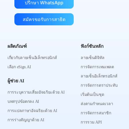
ปรึกษา WhatsApp
สมัครขอรับการสาธิต
ผลิตภัณฑ์
ฟังก์ชันหลัก
เกี่ยวกับลายเซ็นอิเล็กทรอนิกส์
ลายเซ็นดิจิทัล
เลือก eSign.AI
การจัดการเทมเพลต
ลายเซ็นอิเล็กทรอนิกส์
ผู้ช่วย AI
การจัดการตราประทับ
การระบุความเสี่ยงอัจฉริยะด้วย AI
เริ่มต้นเป็นชุด
บทสรุปข้อตกลง AI
ส่งตามกำหนดเวลา
การแปลภาษาอัจฉริยะด้วย AI
การจัดการสมาชิก
การร่างสัญญาด้วย AI
การรวม API