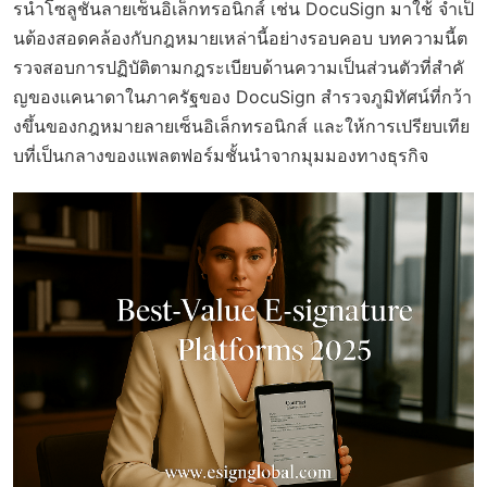
รนำโซลูชันลายเซ็นอิเล็กทรอนิกส์ เช่น DocuSign มาใช้ จำเป็
นต้องสอดคล้องกับกฎหมายเหล่านี้อย่างรอบคอบ บทความนี้ต
รวจสอบการปฏิบัติตามกฎระเบียบด้านความเป็นส่วนตัวที่สำคั
ญของแคนาดาในภาครัฐของ DocuSign สำรวจภูมิทัศน์ที่กว้า
งขึ้นของกฎหมายลายเซ็นอิเล็กทรอนิกส์ และให้การเปรียบเทีย
บที่เป็นกลางของแพลตฟอร์มชั้นนำจากมุมมองทางธุรกิจ