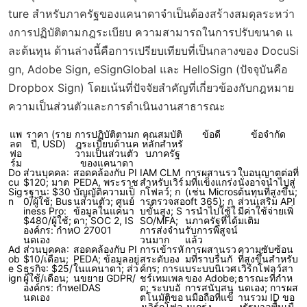
ture สำหรับภาครัฐของแคนาดาจำเป็นต้องสร้างสมดุลระหว่า
งการปฏิบัติตามกฎระเบียบ ความสามารถในการปรับขนาด แ
ละต้นทุน ด้านล่างนี้คือการเปรียบเทียบที่เป็นกลางของ DocuSi
gn, Adobe Sign, eSignGlobal และ HelloSign (ปัจจุบันคือ
Dropbox Sign) โดยเน้นที่ปัจจัยสำคัญที่เกี่ยวข้องกับกฎหมาย
ความเป็นส่วนตัวและการดำเนินงานสาธารณะ
แพ
ราคา (ราย
การปฏิบัติตามก
คุณสมบัติ
ข้อดี
ข้อจำกัด
ลต
ปี, USD)
ฎระเบียบด้านค
หลักสำหรั
ฟอ
วามเป็นส่วนตัว
บภาครัฐ
ร์ม
ของแคนาดา
Do
ส่วนบุคคล:
สอดคล้องกับ PI
IAM CLM
การผสานรว
ใบอนุญาตต่อที่
cu
$120; มาต
PEDA, พระราช
สำหรับเวิร์
มที่แข็งแกร่ง
นั่งอาจนำไปสู่
Sig
รฐาน: $30
บัญญัติความเป็
กโฟลว์; ก
(เช่น Micros
ต้นทุนที่สูงขึ้น;
n
0/ผู้ใช้; Bus
นส่วนตัว; ศูนย์
ารตรวจสอ
oft 365); ก
ส่วนเสริม API
iness Pro:
ข้อมูลในแคนา
บขั้นสูง; S
ารนำไปใช้ใ
มีค่าใช้จ่ายเพิ่
$480/ผู้ใช้;
ดา; SOC 2, IS
SO/MFA;
นภาครัฐที่ได้
มเติม
องค์กร: กำห
O 27001
การส่งจำน
รับการพิสูจน์
นดเอง
วนมาก
แล้ว
Ad
ส่วนบุคคล:
สอดคล้องกับ PI
การเข้ารหั
การผสานรว
ความซับซ้อน
ob
$10/เดือน;
PEDA; ข้อมูลอยู่
สระดับอง
มที่ราบรื่นกั
ที่สูงขึ้นสำหรับ
e S
ธุรกิจ: $25/
ในแคนาดา; ส่ว
ค์กร; การแ
บระบบนิเวศ
เวิร์กโฟลว์สา
ign
ผู้ใช้/เดือน;
นขยาย GDPR/
ชร์เทมเพล
ของ Adobe;
ธารณะที่กำห
องค์กร: กำห
eIDAS
ต; ระบบอั
การสนับสนุ
นดเอง; การผส
นดเอง
ตโนมัติขอ
นมือถือที่แข็
านรวม ID ขอ
งเวิร์กโฟล
งแกร่ง
งรัฐบาลพื้นเมื