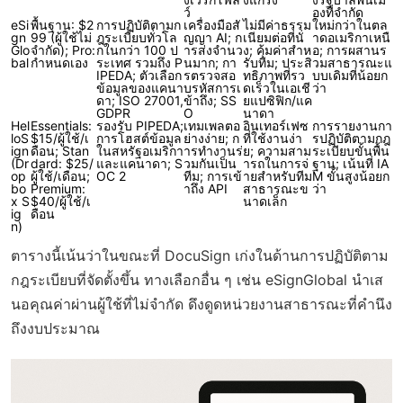
ว์
องที่จำกัด
eSi
พื้นฐาน: $2
การปฏิบัติตามก
เครื่องมือสั
ไม่มีค่าธรรม
ใหม่กว่าในตล
gn
99 (ผู้ใช้ไม่
ฎระเบียบทั่วโล
ญญา AI; ก
เนียมต่อที่นั่
าดอเมริกาเหนื
Glo
จำกัด); Pro:
กในกว่า 100 ป
ารส่งจำนว
ง; คุ้มค่าสำห
อ; การผสานร
bal
กำหนดเอง
ระเทศ รวมถึง P
นมาก; กา
รับทีม; ประสิ
วมสาธารณะแ
IPEDA; ตัวเลือก
รตรวจสอ
ทธิภาพที่รว
บบเดิมที่น้อยก
ข้อมูลของแคนา
บรหัสการเ
ดเร็วในเอเชี
ว่า
ดา; ISO 27001,
ข้าถึง; SS
ยแปซิฟิก/แค
GDPR
O
นาดา
Hel
Essentials:
รองรับ PIPEDA;
เทมเพลตอ
อินเทอร์เฟซ
การรายงานกา
loS
$15/ผู้ใช้/เ
การโฮสต์ข้อมูล
ย่างง่าย; ก
ที่ใช้งานง่า
รปฏิบัติตามกฎ
ign
ดือน; Stan
ในสหรัฐอเมริกา
ารทำงานร่
ย; ความสาม
ระเบียบขั้นพื้น
(Dr
dard: $25/
และแคนาดา; S
วมกันเป็น
ารถในการจ่
ฐาน; เน้นที่ IA
op
ผู้ใช้/เดือน;
OC 2
ทีม; การเข้
ายสำหรับทีม
M ขั้นสูงน้อยก
bo
Premium:
าถึง API
สาธารณะข
ว่า
x S
$40/ผู้ใช้/เ
นาดเล็ก
ig
ดือน
n)
ตารางนี้เน้นว่าในขณะที่ DocuSign เก่งในด้านการปฏิบัติตาม
กฎระเบียบที่จัดตั้งขึ้น ทางเลือกอื่น ๆ เช่น eSignGlobal นำเส
นอคุณค่าผ่านผู้ใช้ที่ไม่จำกัด ดึงดูดหน่วยงานสาธารณะที่คำนึง
ถึงงบประมาณ