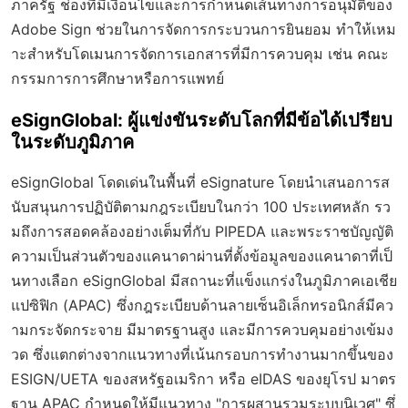
ภาครัฐ ช่องที่มีเงื่อนไขและการกำหนดเส้นทางการอนุมัติของ
Adobe Sign ช่วยในการจัดการกระบวนการยินยอม ทำให้เหม
าะสำหรับโดเมนการจัดการเอกสารที่มีการควบคุม เช่น คณะ
กรรมการการศึกษาหรือการแพทย์
eSignGlobal: ผู้แข่งขันระดับโลกที่มีข้อได้เปรียบ
ในระดับภูมิภาค
eSignGlobal โดดเด่นในพื้นที่ eSignature โดยนำเสนอการส
นับสนุนการปฏิบัติตามกฎระเบียบในกว่า 100 ประเทศหลัก รว
มถึงการสอดคล้องอย่างเต็มที่กับ PIPEDA และพระราชบัญญัติ
ความเป็นส่วนตัวของแคนาดาผ่านที่ตั้งข้อมูลของแคนาดาที่เป็
นทางเลือก eSignGlobal มีสถานะที่แข็งแกร่งในภูมิภาคเอเชีย
แปซิฟิก (APAC) ซึ่งกฎระเบียบด้านลายเซ็นอิเล็กทรอนิกส์มีคว
ามกระจัดกระจาย มีมาตรฐานสูง และมีการควบคุมอย่างเข้มง
วด ซึ่งแตกต่างจากแนวทางที่เน้นกรอบการทำงานมากขึ้นของ
ESIGN/UETA ของสหรัฐอเมริกา หรือ eIDAS ของยุโรป มาตร
ฐาน APAC กำหนดให้มีแนวทาง "การผสานรวมระบบนิเวศ" ซึ่