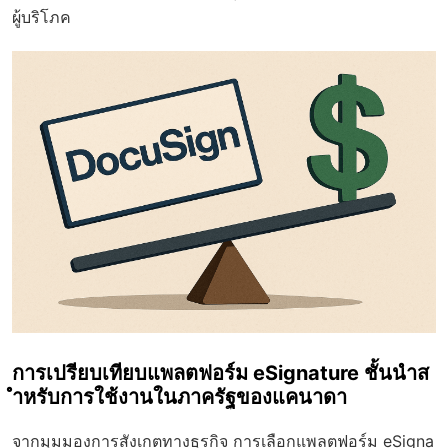
ผู้บริโภค
การเปรียบเทียบแพลตฟอร์ม eSignature ชั้นนำส
ำหรับการใช้งานในภาครัฐของแคนาดา
จากมุมมองการสังเกตทางธุรกิจ การเลือกแพลตฟอร์ม eSigna