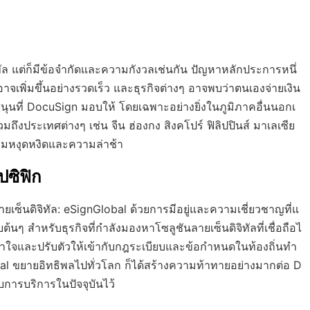
ิจิทัล แต่ก็มีข้อจำกัดและความกังวลเช่นกัน ปัญหาหลักประการหนึ่
พิ่มขึ้นอย่างรวดเร็ว และธุรกิจต่างๆ อาจพบว่าตนเองจ่ายเงิน
สนุนที่ DocuSign มอบให้ โดยเฉพาะอย่างยิ่งในภูมิภาคอื่นนอกเ
ึงประเทศต่างๆ เช่น จีน ฮ่องกง สิงคโปร์ ฟิลิปปินส์ มาเลเซีย
ามหงุดหงิดและความล่าช้า
ปซิฟิก
ยเซ็นดิจิทัล: eSignGlobal ด้วยการมีอยู่และความเชี่ยวชาญที่แ
ต้นๆ สำหรับธุรกิจที่กำลังมองหาโซลูชันลายเซ็นดิจิทัลที่เชื่อถือไ
จและปรับตัวให้เข้ากับกฎระเบียบและข้อกำหนดในท้องถิ่นทำ
obal ขยายอิทธิพลไปทั่วโลก ก็ได้สร้างความท้าทายอย่างมากต่อ D
การบริการในปัจจุบันไว้