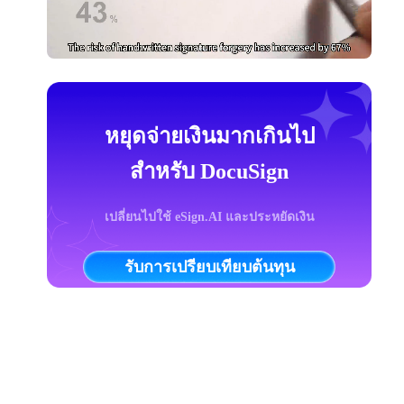
หยุดจ่ายเงินมากเกินไป
สำหรับ DocuSign
เปลี่ยนไปใช้ eSign.AI และประหยัดเงิน
รับการเปรียบเทียบต้นทุน