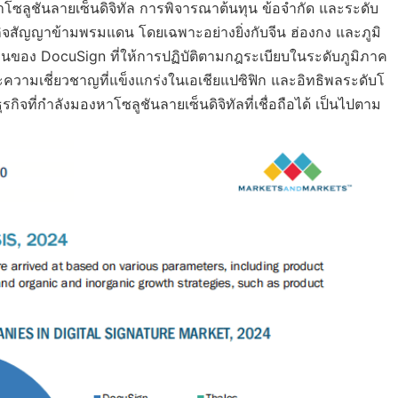
ซลูชันลายเซ็นดิจิทัล การพิจารณาต้นทุน ข้อจำกัด และระดับ
รกิจสัญญาข้ามพรมแดน โดยเฉพาะอย่างยิ่งกับจีน ฮ่องกง และภูมิ
ื่นของ DocuSign ที่ให้การปฏิบัติตามกฎระเบียบในระดับภูมิภาค
ะความเชี่ยวชาญที่แข็งแกร่งในเอเชียแปซิฟิก และอิทธิพลระดับโ
ุรกิจที่กำลังมองหาโซลูชันลายเซ็นดิจิทัลที่เชื่อถือได้ เป็นไปตาม