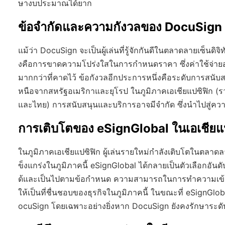
ษางบประมาณได้ยาก
ข้อจำกัดและความกังวลของ DocuSign
แม้ว่า DocuSign จะเป็นผู้เล่นที่รู้จักกันดีในตลาดลายเซ็นด
งคือการขาดความโปร่งใสในการกำหนดราคา ซึ่งค่าใช้จ่ายอาจเ
มากกว่าที่คาดไว้ ข้อกังวลอีกประการหนึ่งคือระดับการสนับ
หนือจากสหรัฐอเมริกาและยุโรป ในภูมิภาคเอเชียแปซิฟิก (รวมถ
และไทย) การสนับสนุนและบริการอาจมีจำกัด ซึ่งนำไปสู่คว
การเติบโตของ eSignGlobal ในเอเชียแ
ในภูมิภาคเอเชียแปซิฟิก ผู้เล่นรายใหม่กำลังเติบโตในตลาดลา
ข็งแกร่งในภูมิภาคนี้ eSignGlobal ได้กลายเป็นตัวเลือกอันดับ
ด้และเป็นไปตามข้อกำหนด ความสามารถในการทำความเข้าใ
ให้เป็นที่ชื่นชอบของธุรกิจในภูมิภาคนี้ ในขณะที่ eSignGl
ocuSign โดยเฉพาะอย่างยิ่งหาก DocuSign ยังคงรักษาระดับ