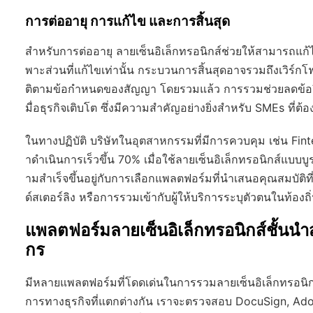
การต่ออายุ การแก้ไข และการสิ้นสุด
สำหรับการต่ออายุ ลายเซ็นอิเล็กทรอนิกส์ช่วยให้สามารถแก
พาะส่วนที่แก้ไขเท่านั้น กระบวนการสิ้นสุดอาจรวมถึงเวิร์กโฟ
ติตามข้อกำหนดของสัญญา โดยรวมแล้ว การรวมช่วยลดข้อผ
มื่อธุรกิจเติบโต ซึ่งมีความสำคัญอย่างยิ่งสำหรับ SMEs ที่ต
ในทางปฏิบัติ บริษัทในอุตสาหกรรมที่มีการควบคุม เช่น F
าดำเนินการเร็วขึ้น 70% เมื่อใช้ลายเซ็นอิเล็กทรอนิกส์แบบ
ามสำเร็จขึ้นอยู่กับการเลือกแพลตฟอร์มที่นำเสนอคุณสมบัติ
ด์สเตอร์ลิง หรือการรวมเข้ากับผู้ให้บริการระบุตัวตนในท้องถิ
แพลตฟอร์มลายเซ็นอิเล็กทรอนิกส์ชั้น
กร
มีหลายแพลตฟอร์มที่โดดเด่นในการรวมลายเซ็นอิเล็กทรอนิกส
การทางธุรกิจที่แตกต่างกัน เราจะตรวจสอบ DocuSign, Adobe