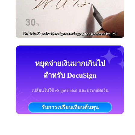
หยุดจ่ายเงินมากเกินไป
สำหรับ DocuSign
เปลี่ยนไปใช้ eSignGlobal และประหยัดเงิน
รับการเปรียบเทียบต้นทุน