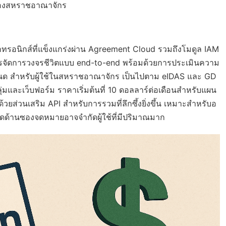
์ของสหราชอาณาจักร
กทรอนิกส์ที่แข็งแกร่งผ่าน Agreement Cloud รวมถึงโมดูล IAM
ารจัดการวงจรชีวิตแบบ end-to-end พร้อมด้วยการประเมินความ
อกำหนด สำหรับผู้ใช้ในสหราชอาณาจักร เป็นไปตาม eIDAS และ GD
และเว็บฟอร์ม ราคาเริ่มต้นที่ 10 ดอลลาร์ต่อเดือนสำหรับแผน
ยส่วนเสริม API สำหรับการรวมที่ลึกซึ้งยิ่งขึ้น เหมาะสำหรับอ
กัดด้านซองจดหมายอาจจำกัดผู้ใช้ที่มีปริมาณมาก