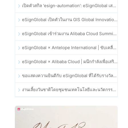
เปิดตัวสกิล 'esign-automation': eSignGlobal เสริมศักยภาพให้ OpenClaw ด้วยลายเซ็นอิเล็กทรอนิกส์อัตโนมัติ
eSignGlobal เปิดตัวในงาน GIS Global Innovation Exhibition 2025
eSignGlobal เข้าร่วมงาน Alibaba Cloud Summit 2025 ที่ฮ่องกง เพื่อขับเคลื่อนนวัตกรรมคลาวด์ที่ขับเคลื่อนด้วย AI และความเชื่อมั่นทางดิจิทัล
eSignGlobal × Antelope International | ขับเคลื่อนเวิร์กโฟลดิจิทัลที่ปลอดภัยและขับเคลื่อนด้วย AI
eSignGlobal × Alibaba Cloud | ผนึกกำลังเพื่อเสริมสร้างความเชื่อมั่นดิจิทัลระดับโลกสำหรับฟินเทค
ขอแสดงความยินดีกับ eSignGlobal ที่ได้รับรางวัล CAHK STAR Award 2025
งานเลี้ยงวันชาติโดยชุมชนเทคโนโลยีและนวัตกรรมฮ่องกง