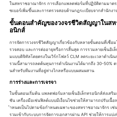
ในสหราชอาณาจักร การเลือกแพลตฟอร์มที่ปฏิบัติตามมาตรฐานเ
ซเบอร์เพิ่มขึ้นและการตรวจสอบด้านกฎระเบียบจากสำนักงา
ขั้นตอนสำคัญของวงจรชีวิตสัญญาในสห
อนิกส์
การจัดการวงจรชีวิตสัญญาเกี่ยวข้องกับหลายขั้นตอนที่เชื่
รวจสอบ และการต่ออายุหรือการสิ้นสุด การรวมลายเซ็นอิเล็
มแบบดิจิทัลโดยตรงในเวิร์กโฟลว์ CLM ลดระยะเวลาดำเนิน
รวมนี้สามารถลดต้นทุนการดำเนินงานได้มากถึง 30-50% ต
นสำหรับทีมงานที่อยู่ห่างไกลหรือแบบผสมผสาน
การร่างและการเจรจา
ในขั้นตอนเริ่มต้น แพลตฟอร์มลายเซ็นอิเล็กทรอนิกส์ส่งเสร
ชัน เครื่องมือเช่นฟิลด์แบบมีเงื่อนไขช่วยให้สามารถปรับเนื้อ
ำหนดเป็นไปตามข้อกำหนดเฉพาะของสหราชอาณาจักร เช่น พร
รวมเข้ากับระบบการจัดการเอกสารผ่าน API ช่วยให้การแบ่งป