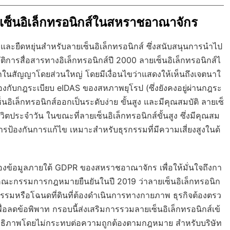
็นอิเล็กทรอนิกส์ในสหราชอาณาจักร
ะยืดหยุ่นสำหรับลายเซ็นอิเล็กทรอนิกส์ ซึ่งสนับสนุนการนำไป
ิการสื่อสารทางอิเล็กทรอนิกส์ปี 2000
ลายเซ็นอิเล็กทรอนิกส์ไ
กในสัญญาโดยส่วนใหญ่ โดยมีเงื่อนไขว่าแสดงให้เห็นถึงเจตนาใ
งกับกฎระเบียบ eIDAS ของสหภาพยุโรป (ซึ่งยังคงอยู่ผ่านกฎระ
นอิเล็กทรอนิกส์ออกเป็นระดับง่าย ขั้นสูง และมีคุณสมบัติ ลายเซ็
ตประจำวัน ในขณะที่ลายเซ็นอิเล็กทรอนิกส์ขั้นสูง ซึ่งมีคุณสม
รป้องกันการแก้ไข เหมาะสำหรับธุรกรรมที่มีความเสี่ยงสูงในด้
องข้อมูลภายใต้ GDPR ของสหราชอาณาจักร เพื่อให้มั่นใจถึงกา
คณะกรรมการกฎหมายยืนยันในปี 2019 ว่าลายเซ็นอิเล็กทรอนิก
ัยกรรมหรือโฉนดที่ดินที่ต้องดำเนินการทางกายภาพ ธุรกิจต้องตรว
่อลดข้อพิพาท กรอบนี้ส่งเสริมการรวมลายเซ็นอิเล็กทรอนิกส์เข้
ิทธิภาพโดยไม่กระทบต่อความถูกต้องตามกฎหมาย สำหรับบริษัท