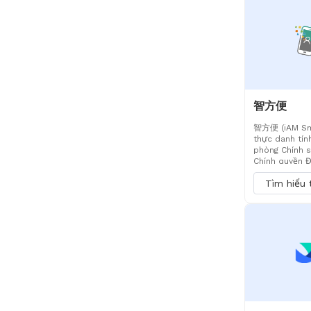
lệ chuyển đổi 
hợp với các t
người dùng cá
nhóm linh hoạ
智方便
智方便 (iAM Sma
thực danh tín
phòng Chính s
Chính quyền Đ
Hồng Kông ra 
Tìm hiểu
tháng 12 năm 
cung cấp bốn 
thực danh tính
mẫu, lời nhắc
chữ ký số. Tí
2025, nền tản
triệu người dù
eSignGlobal đ
năng đăng nhậ
và chữ ký số.