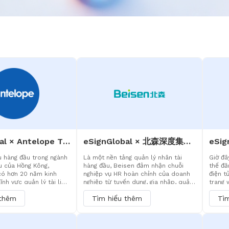
eSignGlobal × Antelope Tích hợp sâu, định hình lại toàn bộ vòng đời hợp đồng
eSignGlobal × 北森深度集成，重塑 HR 电子签体验
u hàng đầu trong ngành
Là một nền tảng quản lý nhân tài
Giờ đâ
ệu của Hồng Kông,
hàng đầu, Beisen đảm nhận chuỗi
thể đă
có hơn 20 năm kinh
nghiệp vụ HR hoàn chỉnh của doanh
điện t
ĩnh vực quản lý tài liệu
nghiệp từ tuyển dụng, gia nhập, quản
trang 
 quy trình nghiệp vụ,
lý tại chỗ đến thôi việc.
Cloud,
 thêm
Tìm hiểu thêm
Tì
hống quản lý toàn bộ
mua sắ
gồm tạo, phê duyệt,
hóa đơ
trữ và gia hạn hợp đồng,
trợ mạ
500 khách hàng thuộc
bản đị