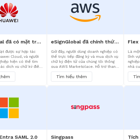
ác nhau. Với các giải
Quốc, 
trợ bởi AI tạo sinh và
liệu k
 ninh thông tin ISO/EC
 Antelope đã trở thành
i cho quá trình chuyển
số của doanh nghiệp.
eSignGlobal đã có mặt trên Chợ đám mây Huawei
eSignGlobal đã chính thức có mặt trên AWS Marketplace
đạt được sự hợp tác
Giờ đây, người dùng doanh nghiệp có
Là một
uawei Cloud, và người
thể trực tiếp đăng ký và mua dịch vụ
lĩnh v
hiệp hiện có thể tìm
chữ ký điện tử của chúng tôi thông
nghiệp
các dịch vụ chữ ký điện
qua AWS Marketplace. Hỗ trợ thanh
nhà cu
tôi thông qua Chợ đám
toán thống nhất với hóa đơn AWS và
system
 thêm
Tìm hiểu thêm
Tì
Để đảm bảo trải nghiệm
dựa trên việc triển khai gốc của
quyền 
ất, chúng tôi cung cấp
chúng tôi tại trung tâm dữ liệu AWS
ký điệ
 cấp doanh nghiệp tùy
Frankfurt, đảm bảo tuân thủ dữ liệu
hệ thố
g liên hệ mua hàng
và hiệu suất vượt trội cho các hoạt
bao gồ
động kinh doanh ở Châu Âu.
tiền xử
độ và l
 Entra SAML 2.0
Singpass