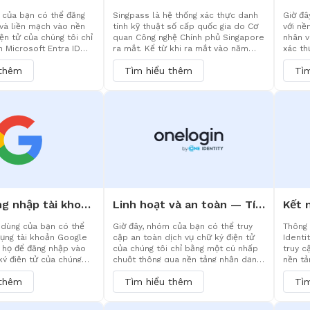
 của bạn có thể đăng
Singpass là hệ thống xác thực danh
Giờ đâ
và liền mạch vào nền
tính kỹ thuật số cấp quốc gia do Cơ
với nề
ện tử của chúng tôi chỉ
quan Công nghệ Chính phủ Singapore
nhân v
n Microsoft Entra ID
ra mắt. Kể từ khi ra mắt vào năm
xác th
 Azure AD) của doanh
2003, nó đã trở thành nền tảng tin
vào hệ
 thêm
Tìm hiểu thêm
Tì
ày không chỉ loại bỏ sự
cậy để cư dân Singapore truy cập
cách a
việc quản lý mật khẩu
các dịch vụ của chính phủ và doanh
khả nă
n thực thi các chính
nghiệp. Nó không chỉ cung cấp chức
doanh 
 thông qua các giao
năng đăng nhập mà còn tích hợp khả
đảm bả
 cấp doanh nghiệp,
năng xác minh danh tính và chữ ký số
đều an
 ký kết vừa hiệu quả
mạnh mẽ. Hiện tại, eSignGlobal đã
đơn gi
tích hợp đầy đủ chức năng đăng nhập
CNTT.
và xác minh danh tính của Singpass,
cung cấp các giải pháp ký điện tử
tuân thủ và hiệu quả cho các doanh
nghiệp hoạt động tại Singapore.
Hỗ trợ đăng nhập tài khoản Google phổ biến toàn cầu
Linh hoạt và an toàn — Tích hợp liền mạch với OneLogin, đơn giản hóa việc truy cập ứng dụng đám mây
i dùng của bạn có thể
Giờ đây, nhóm của bạn có thể truy
Thông 
dụng tài khoản Google
cập an toàn dịch vụ chữ ký điện tử
Identi
 họ để đăng nhập vào
của chúng tôi chỉ bằng một cú nhấp
truy c
ký điện tử của chúng
chuột thông qua nền tảng nhận dạng
nền tả
an toàn và nhanh
OneLogin. Điều này không chỉ đơn
tôi tr
 thêm
Tìm hiểu thêm
Tì
ày giúp đơn giản hóa
giản hóa các bước đăng nhập mà còn
không 
rình đăng ký và đăng
bảo vệ mọi chữ ký điện tử thông qua
mật k
o cản sử dụng, tăng tỷ
quản lý chính sách bảo mật tập
ký kết