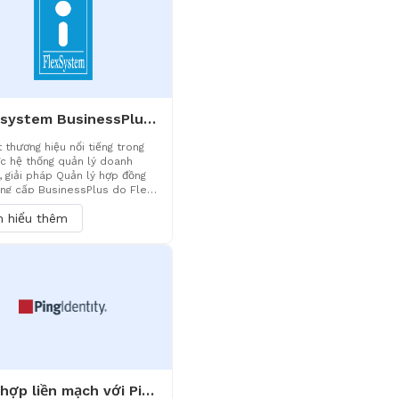
chúng tôi đảm bảo an toàn dữ
inh doanh và truy cập hiệu quả.
Flex system BusinessPlus Quản lý hợp đồng nhà cung cấp: AI+eSign tái định hình trải nghiệm cộng tác tuân thủ hiệu quả
 thương hiệu nổi tiếng trong
ực hệ thống quản lý doanh
, giải pháp Quản lý hợp đồng
ng cấp BusinessPlus do Flex
 ra mắt, với cốt lõi là “Trao
m hiểu thêm
thông minh AI + Tích hợp chữ
n tử tuân thủ”, đã xây dựng một
ng quản lý khép kín toàn diện
m tạo hợp đồng, nhập dữ liệu,
 lý AI, ký điện tử, theo dõi tiến
ưu trữ tài liệu.
Tích hợp liền mạch với Ping Identity để có được đăng nhập một lần mạnh mẽ