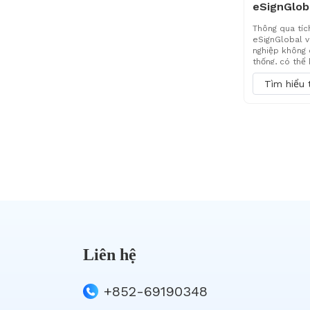
Thông qua tíc
eSignGlobal v
nghiệp không 
thống, có thể
trong Base, t
Tìm hiểu
trường, theo d
gian thực và t
đã ký để lưu 
quản lý vòng k
doanh đến ký 
Liên hệ
+852-69190348