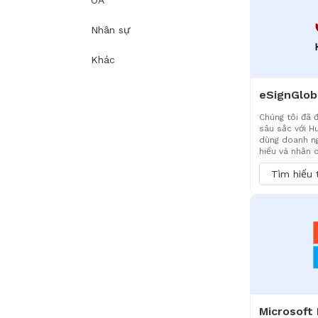
OA
nhiều ngành kh
pháp được hỗ 
chứng nhận an
Nhân sự
27001, 27017,
trụ cột cốt lõ
Khác
đổi kỹ thuật 
Chúng tôi đã 
sâu sắc với H
dùng doanh ng
hiểu và nhận 
tử của chúng 
Tìm hiểu
mây Huawei. 
dịch vụ tốt nh
các giải pháp
chỉnh, vui lòn
ngoại tuyến.
Microsoft