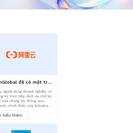
eSignGlobal đã có mặt trên thị trường Alibaba Cloud
y, người dùng doanh nghiệp có
ng ký trực tiếp dịch vụ chữ ký
ử của chúng tôi thông qua
web chính thức của Alibaba
 tận hưởng sự tiện lợi của việc
m hiểu thêm
m trực tuyến và thanh toán
n thống nhất. Dựa trên sự hỗ
nh mẽ của trung tâm dữ liệu
a của Alibaba Cloud tại Trung