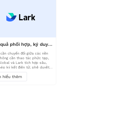
à tuân thủ cao nhất thông qua
ý chính sách tập trung.
Hiệu quả phối hợp, ký duyệt an toàn - Tích hợp liền mạch eSignGlobal và Lark
cần chuyển đổi giữa các nền
không cần thao tác phức tạp,
lobal và Lark tích hợp sâu,
ép ký kết điện tử, phê duyệt
n lý hợp đồng hoàn thành hiệu
m hiểu thêm
ong Lark, tạo ra giải pháp ký
 thông minh hơn, an toàn hơn
ận tiện hơn cho doanh nghiệp,
uyền cho việc tăng tốc lưu
 nghiệp vụ.