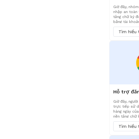
Giờ đây, nhóm
nhập an toàn 
tảng chữ ký đi
bằng tài khoả
(trước đây là
Tìm hiểu
nghiệp. Điều n
phức tạp của 
bổ sung mà cò
sách bảo mật
thức bảo mật
giúp quy trình
vừa tuân thủ.
Giờ đây, ngườ
trực tiếp sử 
hàng ngày của
nền tảng chữ 
tôi một cách 
Tìm hiểu
chóng. Điều n
đáng kể quy t
nhập, giảm rà