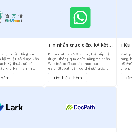
ký kết, đặc biệt phù
trung, đạt được sự cân bằng hoàn
toàn v
ình huống hướng đến
hảo giữa bảo mật và hiệu quả.
quản l
 nhân rộng rãi hoặc các
t.
Tin nhắn trực tiếp, ký kết không lo lắng - Hiện đã tích hợp chức năng thông báo WhatsApp
rt) là nền tảng xác
Khi email và SMS không thể tiếp cận
Không 
h kỹ thuật số được Văn
được, thông qua chức năng tin nhắn
tảng, 
ách Kỹ thuật số của
WhatsApp được tích hợp bởi
eSignG
ặc khu Hành chính
eSignGlobal, bạn có thể gửi trực tiếp
cho ph
mắt chính thức vào
liên kết ký kết và thông báo đến
và quả
 thêm
Tìm hiểu thêm
Tì
2020. Nền tảng này
WhatsApp mà người dùng thường sử
quả tr
chức năng cốt lõi: xác
dụng. Hỗ trợ nội dung đa phương tiện,
kết số
, tự động điền biểu
hiệu quả chi phí cao hơn, cải thiện
và thu
 được cá nhân hóa và
hiệu quả phạm vi phủ sóng và tốc độ
trao q
nh đến tháng 9 năm
hoàn thành của quy trình ký kết.
chuyển
g này đã có hơn 3,7
ng đăng ký. Hiện tại,
ã tích hợp các chức
p, xác thực danh tính