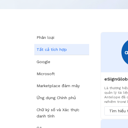
Phân loại
Tất cả tích hợp
Google
Microsoft
Marketplace đám mây
Là thương hiệ
quản lý tài li
Antelope đã 
Ứng dụng Chính phủ
nghiệm trong l
và tự động hóa
Chữ ký số và Xác thực
Tìm hiểu
xây dựng hệ t
vòng đời bao 
danh tính
cộng tác, lưu 
phục vụ hơn 1