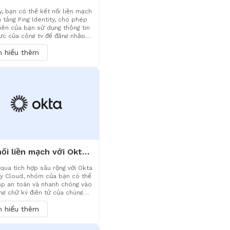
y, bạn có thể kết nối liền mạch
n tảng Ping Identity, cho phép
iên của bạn sử dụng thông tin
ực của công ty để đăng nhập
 thống chữ ký điện tử một
m hiểu thêm
n toàn và thuận tiện. Dựa trên
ng bảo mật danh tính cấp
nghiệp mạnh mẽ của Ping, hãy
o rằng mọi quyền truy cập ký
 toàn và tuân thủ, đồng thời
ản hóa đáng kể việc quản lý
Kết nối liền mạch với Okta, đơn giản hóa quản lý danh tính, tăng cường bảo mật ký kết
qua tích hợp sâu rộng với Okta
ty Cloud, nhóm của bạn có thể
ập an toàn và nhanh chóng vào
ng chữ ký điện tử của chúng
ực tiếp từ cổng Okta. Điều này
m hiểu thêm
chỉ loại bỏ gánh nặng quản lý
hẩu mà còn đảm bảo quy trình
 tuân thủ các tiêu chuẩn an