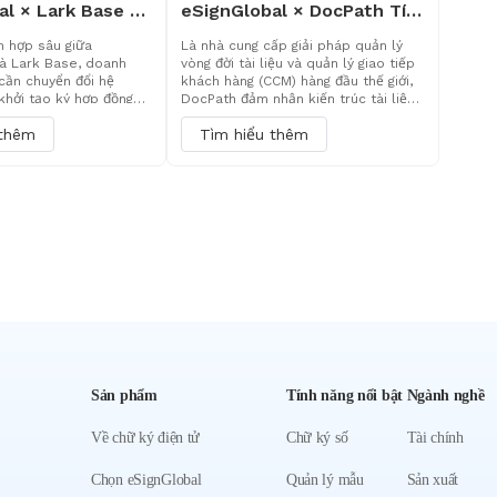
eSignGlobal × Lark Base Tích hợp
eSignGlobal × DocPath Tích hợp sâu, định hình lại trải nghiệm tạo và ký tài liệu doanh nghiệp
h hợp sâu giữa
Là nhà cung cấp giải pháp quản lý
à Lark Base, doanh
vòng đời tài liệu và quản lý giao tiếp
cần chuyển đổi hệ
khách hàng (CCM) hàng đầu thế giới,
 khởi tạo ký hợp đồng
DocPath đảm nhận kiến trúc tài liệu
ự động đưa dữ liệu
hoàn chỉnh của doanh nghiệp từ thiết
 thêm
Tìm hiểu thêm
õi tiến độ theo thời
kế biểu mẫu, hợp nhất dữ liệu đến
ự động trả lại các tệp
xuất hàng loạt.
trữ. Thực sự nhận ra
ín từ dữ liệu kinh
hợp đồng.
Sản phẩm
Tính năng nổi bật
Ngành nghề
Về chữ ký điện tử
Chữ ký số
Tài chính
Chọn eSignGlobal
Quản lý mẫu
Sản xuất