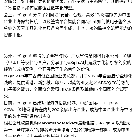
次峰会汇聚了来自优秀企业代表、行业专家与生态伙伴，共同探讨电
子签名技术如何赋能企业数字化转型。
会上，eSign.AI分享了如何以“安全、合规、高效”的签署能力为中国
企业出海保驾护航，以及签管平台智能合同Agent如何使电子签名从
单纯的签署工具进化为具备合同生成、审查、履约监控全流程能力的
智能中枢。
另外，eSign.AI邀请到了全棉时代、广东省信息网络有限公司、金蝶
（中国）等伙伴与客户，分享了与eSign.AI共建数字化新引擎的实践
经验与成功案例，全面展示了生态合作的价值。
eSign.AI21年在香港设立国际业务总部，并于2023年全面启动全球化
战略，提供香港、新加坡、印尼、越南等亚太地区AES/QES等级的
电子签名能力，全面符合欧盟eIDAS条例及其他97个国家的合规要
求。
目前，eSign.AI已成功服务包括数码港、中建国际、EFTpay、
ACW、绿地香港等在内的200余家出海企业，成为中国企业出海中可
靠的数字基础设施供应商。
根据全球权威机构MarketsandMarkets最新报告，eSign.AI以“亚太
第一、全球第六”的排名跻身全球电子签名领域第一梯队，成为中国
唯一跻身全球电子签名领域前十的企业。