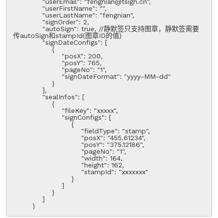
            "userEmail": "fengnian@tsign.cn",

            "userFirstName": "",

            "userLastName": "fengnian",

            "signOrder": 2,

            "autoSign": true, //静默签只支持图章，静默签需要
传autoSign和stampId(图章ID的值)

            "signDateConfigs": [

                {

                    "posX": 200,

                    "posY": 765,

                    "pageNo": "1",

                    "signDateFormat": "yyyy-MM-dd"

                }

            ],

            "sealInfos": [

                {

                    "fileKey": "xxxxx",

                    "signConfigs": [

                        {

                            "fieldType": "stamp",

                            "posX": "455.61234",

                            "posY": "375.12186",

                            "pageNo": "1",

                            "width": 164,

                            "height": 162,

                            "stampId": "xxxxxxx"

                        }

                    ]

                }

            ]

        }