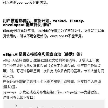
可以查询openapi发起的信封。
用户撤销签署后，重新开始，taskId、fileKey、
envelopeId 能重复使用吗？
fileKey可以重复使用，taskid的作用是为了拿到文件，文件是可以重
复使用的，所以不用创建新的，envelopeId不能重复。
eSign.AI
是否支持签名和图章自动（静默）签？
eSign.AI支持图章自动(静默)触发文档的签署流程，无需人工干预，
当企业在处理大量标准化合同（如员工入职合同、供应商合作协议
等）时，可通过静默签署一次性完成众多合同的签署，节省大量时间
和人力。
在保证证据链的合规性上个人签名需要手动签完，不支持个人自动
(静默)签。
openapi一步发起或者分布发起接口传autoSign位true为静默签。
详情可参见如下接口：
        {
