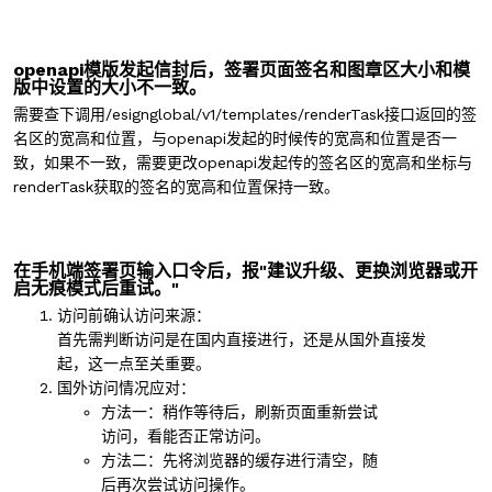
openapi模版发起信封后，签署页面签名和图章区大小和模
版中设置的大小不一致。
需要查下调用/esignglobal/v1/templates/renderTask接口返回的签
名区的宽高和位置，与openapi发起的时候传的宽高和位置是否一
致，如果不一致，需要更改openapi发起传的签名区的宽高和坐标与
renderTask获取的签名的宽高和位置保持一致。
在手机端签署页输入口令后，报"建议升级、更换浏览器或开
启无痕模式后重试。"
访问前确认访问来源：
首先需判断访问是在国内直接进行，还是从国外直接发
起，这一点至关重要。
国外访问情况应对：
方法一：稍作等待后，刷新页面重新尝试
访问，看能否正常访问。
方法二：先将浏览器的缓存进行清空，随
后再次尝试访问操作。