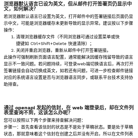
浏览器默认语言已设为英文，但从邮件打开签署页仍显示中
文，如何解决？
若浏览器默认语言已设置为英文，打开邮件中的签署链接后页面仍显
示中文，可能是浏览器缓存未更新导致的显示异常。建议按以下步骤
操作：
清理浏览器缓存文件（不同浏览器可通过设置菜单或快
捷键如 Ctrl+Shift+Delete 快速清除）；
关闭并重启浏览器，重新从邮件中打开签署链接。
此操作可强制刷新页面语言配置，通常能解决因缓存残留导致的语言
显示不一致问题。若问题持续，可登录web端切换语言后，再次打开
签署链接会自动切换成英文，如若还有问题，可进一步检查邮件链接
对应的系统语言设置是否与浏览器语言同步，或联系平台技术支持协
助排查。
通过 openapi 发起的信封，在 web 端登录后，却在文件列
表里查询不到，这该怎么办呢？
您可以按照以下两个步骤来排查解决问题：
步骤一：首先查看该信封的状态是不是处于草稿状态。要是处于草稿
状态，那就意味着这个信封在创建之后并没有开启，所以在文件列表