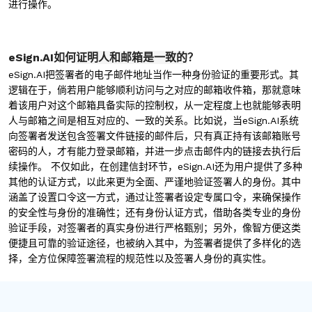
进行操作。
eSign.AI如何
证明人和邮箱是一致的
？
eSign.AI
把签署者的电子邮件地址当作一种身份验证的重要形式。其
逻辑在于，倘若用户能够顺利访问与之对应的邮箱收件箱，那就意味
着该用户对这个邮箱具备实际的控制权，从一定程度上也就能够表明
人与邮箱之间是相互对应的、一致的关系。比如说，当
eSign.AI
系统
向签署者发送包含签署文件链接的邮件后，只有真正持有该邮箱账号
密码的人，才有能力登录邮箱，并进一步点击邮件内的链接去执行后
续操作。 不仅如此，在创建信封环节，
eSign.AI
还为用户提供了多种
其他的认证方式，以此来更为全面、严谨地验证签署人的身份。其中
涵盖了设置口令这一方式，通过让签署者设定专属口令，来确保操作
的安全性与身份的准确性；还有身份认证方式，借助各类专业的身份
验证手段，对签署者的真实身份进行严格甄别；另外，像智方便这类
便捷且可靠的验证途径，也被纳入其中，为签署者提供了多样化的选
择，全方位保障签署流程的规范性以及签署人身份的真实性。