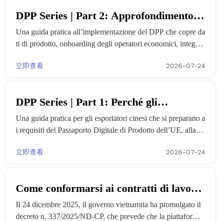
DPP Series | Part 2: Approfondimento
Una guida pratica all’implementazione del DPP che copre da
DPP: come le aziende lo utilizzano,
ti di prodotto, onboarding degli operatori economici, integraz
pianificano l’uso e lo integrano
ione dei sistemi, firme, sigilli e prove a lungo termine.
立即查看
2026-07-24
DPP Series | Part 1: Perché gli
Una guida pratica per gli esportatori cinesi che si preparano a
esportatori cinesi devono prepararsi al
i requisiti del Passaporto Digitale di Prodotto dell’UE, alla g
Passaporto Digitale di Prodotto dell’UE
overnance dei dati di prodotto e alla predisposizione dei siste
立即查看
2026-07-24
mi DPP.
Come conformarsi ai contratti di lavoro
Il 24 dicembre 2025, il governo vietnamita ha promulgato il
elettronici per le aziende cinesi in
decreto n. 337/2025/ND-CP, che prevede che la piattaforma