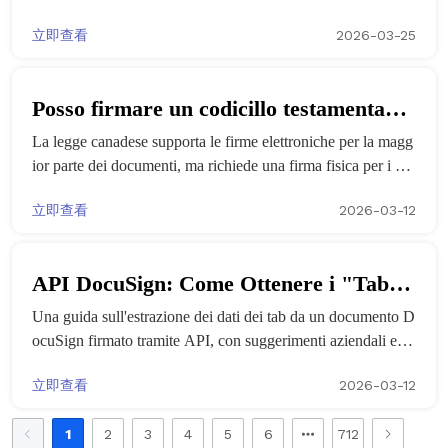
Vietnam? Interpretazione del decreto
nazionale per i contratti di lavoro elettronici (NELCP) sarà u
立即查看
2026-03-25
fficialmente operativa a partire dal 1° luglio 2026 e che tutti i
vietnamita n. 337 e piano di
contratti
implementazione di eSign.AI
Posso firmare un codicillo testamentario
La legge canadese supporta le firme elettroniche per la magg
con DocuSign in Canada?
ior parte dei documenti, ma richiede una firma fisica per i co
dicilli testamentari; confronta le alternative a DocuSign come
立即查看
2026-03-12
eSignGlobal per garantire la conformità.
API DocuSign: Come Ottenere i "Tab
Una guida sull'estrazione dei dati dei tab da un documento D
Data" (Dati del Modulo) da un
ocuSign firmato tramite API, con suggerimenti aziendali e alt
Documento Firmato?
ernative alla firma elettronica.
立即查看
2026-03-12
1
2
3
4
5
6
712