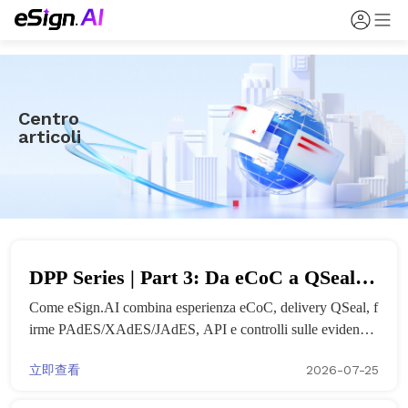
Centro
articoli
DPP Series | Part 3: Da eCoC a QSeal:
Come eSign.AI combina esperienza eCoC, delivery QSeal, f
come eSign.AI supporta la
irme PAdES/XAdES/JAdES, API e controlli sulle evidenze
predisposizione al DPP
in una soluzione pratica di predisposizione al DPP.
立即查看
2026-07-25