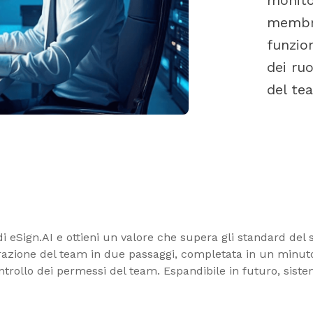
monito
membri
funzion
dei ruo
del te
i eSign.AI e ottieni un valore che supera gli standard del
razione del team in due passaggi, completata in un minuto.
ntrollo dei permessi del team. Espandibile in futuro, siste