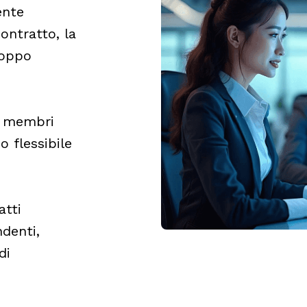
ente
ontratto, la
roppo
 membri
 flessibile
atti
ndenti,
di