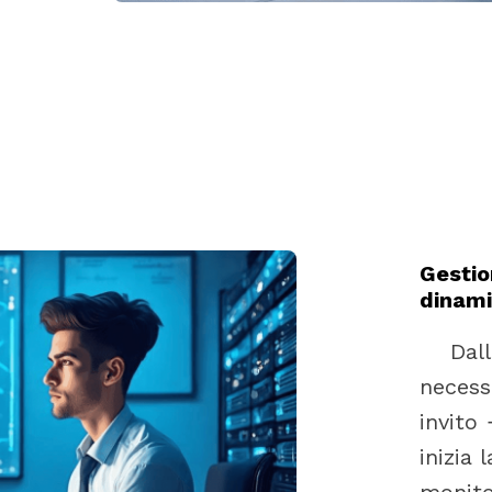
Gestio
dinami
Dall
necessa
invit
inizia 