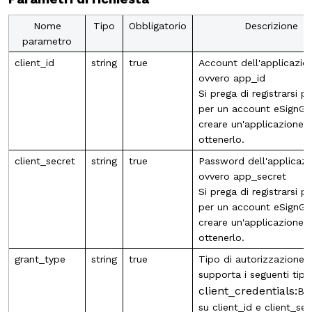
Nome
Tipo
Obbligatorio
Descrizione
parametro
client_id
string
true
Account dell'applicazio
ovvero app_id
Si prega di registrarsi p
per un account eSignGl
creare un'applicazione 
ottenerlo.
client_secret
string
true
Password dell'applicazi
ovvero app_secret
Si prega di registrarsi p
per un account eSignGl
creare un'applicazione 
ottenerlo.
grant_type
string
true
Tipo di autorizzazione,
supporta i seguenti tipi:
client_credentials:
Ba
su client_id e client_se