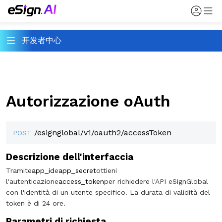
开发者中心
Autorizzazione oAuth
/esignglobal/v1/oauth2/accessToken
POST
Descrizione dell'interfaccia
Tramite
app_id
e
app_secret
ottieni
l'autenticazione
access_token
per richiedere l'API eSignGlobal
con l'identità di un utente specifico. La durata di validità del
token è di 24 ore.
Parametri di richiesta