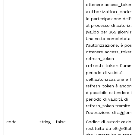
ottenere access_token
authorization_code:
R
la partecipazione dell'u
al processo di autorizz
(valido per 365 giorni nat
Una volta completata
l'autorizzazione, è possi
ottenere access_token 
refresh_token
refresh_token:
Durante
periodo di validità
dell'autorizzazione e fi
refresh_token è ancora 
è possibile estendere il
periodo di validità di
refresh_token tramite
l'operazione di aggiorn
code
string
false
Codice di autorizzazion
restituito da eSignGlob