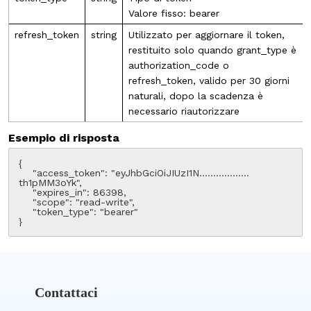
Valore fisso: bearer
refresh_token
string
Utilizzato per aggiornare il token,
restituito solo quando grant_type è
authorization_code o
refresh_token, valido per 30 giorni
naturali, dopo la scadenza è
necessario riautorizzare
Esempio di risposta
{

    "access_token": "eyJhbGciOiJIUzI1N………………
th1pMM3oYk",

    "expires_in": 86398,

    "scope": "read-write",

    "token_type": "bearer"

}
Contattaci