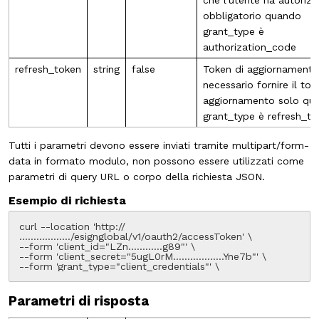
che l'utente ha autorizz
obbligatorio quando
grant_type è
authorization_code
refresh_token
string
false
Token di aggiornamento
necessario fornire il tok
aggiornamento solo qu
grant_type è refresh_to
Tutti i parametri devono essere inviati tramite
multipart/form-
data
in formato modulo, non possono essere utilizzati come
parametri di query URL o corpo della richiesta JSON.
Esempio di richiesta
curl --location 'http://
………………/esignglobal/v1/oauth2/accessToken' \

--form 'client_id="LZn…………g89"' \

--form 'client_secret="5ugL0rM………………Yne7b"' \

--form 'grant_type="client_credentials"' \
Parametri di risposta