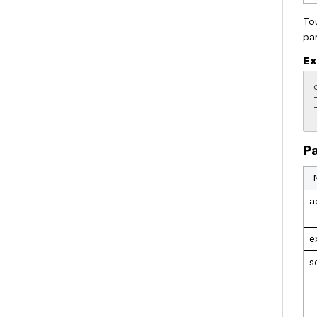
To
pa
Ex
P
a
e
s