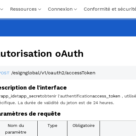
Ressources
Connexion
Conformité et sécurit
utorisation oAuth
/esignglobal/v1/oauth2/accessToken
POST
scription de l'interface
r
app_id
et
app_secret
obtenir l'authentification
access_token
，utilis
écifique. La durée de validité du jeton est de 24 heures.
aramètres de requête
Nom du
Type
Obligatoire
paramètre