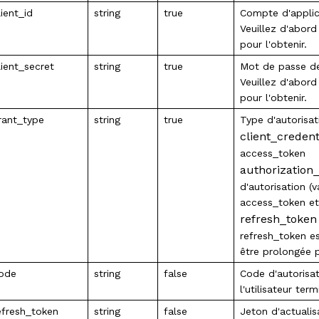
lient_id
string
true
Compte d'applic
Veuillez d'abord
pour l'obtenir.
lient_secret
string
true
Mot de passe de 
Veuillez d'abord
pour l'obtenir.
rant_type
string
true
Type d'autorisat
client_creden
access_token
authorizatio
d'autorisation (v
access_token et
refresh_toke
refresh_token es
être prolongée p
ode
string
false
Code d'autorisat
l'utilisateur te
efresh_token
string
false
Jeton d'actualis