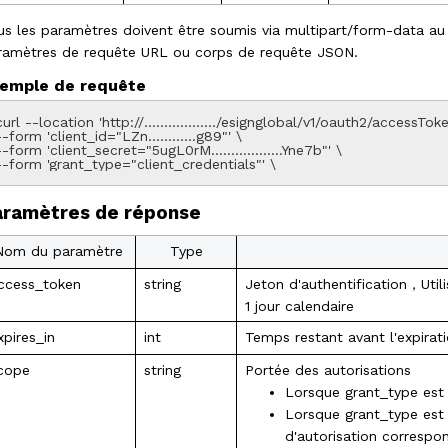
us les paramètres doivent être soumis via
multipart/form-data
au
ramètres de requête URL ou corps de requête JSON.
emple de requête
curl --location 'http://………………/esignglobal/v1/oauth2/accessToken
--form 'client_id="LZn…………g89"' \

--form 'client_secret="5ugL0rM………………Yne7b"' \

--form 'grant_type="client_credentials"' \
aramètres de réponse
Nom du paramètre
Type
ccess_token
string
Jeton d'authentification
，
Util
1 jour calendaire
xpires_in
int
Temps restant avant l'expirat
cope
string
Portée des autorisations
Lorsque grant_type est c
Lorsque grant_type est 
d'autorisation correspo