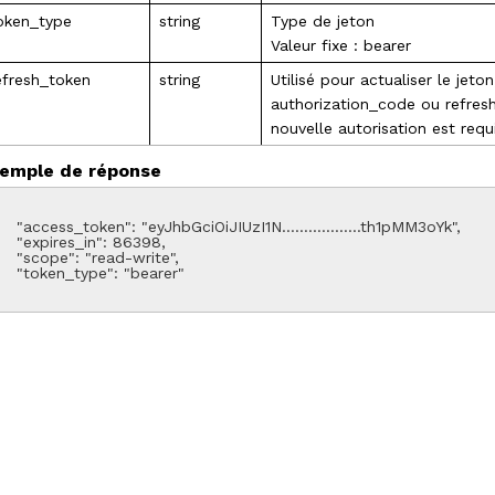
oken_type
string
Type de jeton
Valeur fixe : bearer
efresh_token
string
Utilisé pour actualiser le jet
authorization_code ou refresh
nouvelle autorisation est requ
emple de réponse
ken": "eyJhbGciOiJIUzI1N………………th1pMM3oYk",

xpires_in": 86398,

cope": "read-write",

oken_type": "bearer"
