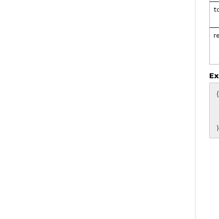
t
r
Ex
{

    "access_to
    "e
    "s
    "t
}