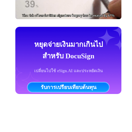
หยุดจ่ายเงินมากเกินไป
สำหรับ DocuSign
เปลี่ยนไปใช้ eSign.AI และประหยัดเงิน
รับการเปรียบเทียบต้นทุน