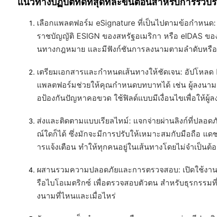
แนวทางปฏิบัติที่ดีที่สุดทีละขั้นตอนสำหรับการร
เลือกแพลตฟอร์ม eSignature ที่เป็นไปตามข้อกำหนด
ราชบัญญัติ ESIGN ของสหรัฐอเมริกา หรือ eIDAS ของสหภ
นทางกฎหมาย และมีฟังก์ชันการลงนามตามลำดับหรือ
เตรียมเอกสารและกำหนดเส้นทางให้ชัดเจน
: อัปโหล
แพลตฟอร์มช่วยให้คุณกำหนดบทบาทได้ เช่น ผู้ลงนามค
อป้องกันปัญหาคอขวด ใช้ฟิลด์แบบมีเงื่อนไขเพื่อให้ผู้ล
ส่งและติดตามแบบเรียลไทม์
: แจกจ่ายผ่านลิงก์ที่ปลอดภ
ณ์ใดก็ได้ ซึ่งมักจะมีการปรับให้เหมาะสมกับมือถือ แ
ารแจ้งเตือน ทำให้ทุกคนอยู่ในเส้นทางโดยไม่จำเป็นต
ผสานรวมความปลอดภัยและการตรวจสอบ
: เปิดใช้ง
รือไบโอเมตริกซ์ เพื่อตรวจสอบตัวตน สำหรับธุรกรรมที่
งนามที่ไหนและเมื่อไหร่