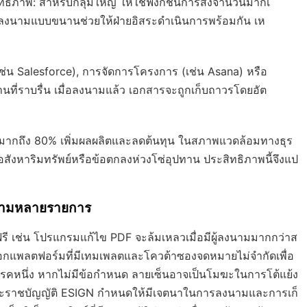
ทธิภาพ
: สำหรับกลุ่มใหญ่ ให้ใช้ฟังก์ชันการส่งจำนวนมากเ
รลงนามแบบขนานช่วยให้ฝ่ายอิสระดำเนินการพร้อมกัน เห
เช่น Salesforce), การจัดการโครงการ (เช่น Asana) หรือ
งานที่ราบรื่น เมื่อลงนามแล้ว เอกสารจะถูกเก็บถาวรโดยอัต
ากถึง 80% เพิ่มผลผลิตและลดต้นทุน ในสภาพแวดล้อมทางธุร
สังหาริมทรัพย์หรือข้อตกลงห่วงโซ่อุปทาน ประสิทธิภาพนี้จึงแป
นามหลายรายการ
ี เช่น โปรแกรมแก้ไข PDF จะล้มเหลวเมื่อมีผู้ลงนามมากกว่าส
ลือกแพลตฟอร์มที่มีเทมเพลตและโควต้าซองจดหมายไม่จำกัดเพื่อ
รคหนึ่ง หากไม่มีข้อกำหนด ลายเซ็นอาจเป็นโมฆะในการโต้แย้ง
ะราชบัญญัติ ESIGN กำหนดให้มีเจตนาในการลงนามและการเก็