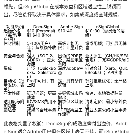
领先，但eSignGlobal在成本效益和区域适应性上脱颖而
出，尽管选择取决于具体需求，如集成深度或全球规模。
功能/标准
DocuSign
Adobe Sign
eSignGlobal
起始价格
$10 (Personal)
$10-40
$10-30（更灵活的层
（每年/用
到 $40 (Pro)
级）
户/月）
信封限制
5-100/用户/
高级计划无
慷慨配额；可扩展无惊
年；超额额外收
限；计量计费
喜
费
安全与合规
强大（SOC 2、
出色的PDF安
亚太原生（CN/HK/SEA
GDPR）；亚太
全；某些地区
合规）；完整GDPR/eID
差距
有限
AS
集成
广泛（QuickBo
深度Adobe生
针对会计（Xero、Quic
oks、Salesforc
态
kBooks）；API实惠
e）
自动化（批
Pro中可用；有
是，具有条件
针对批量优化；无严格
量发送、表
上限
逻辑
上限
单）
亚太性能
延迟问题；更高
关键领域市场
快速、本地数据驻留
成本
撤出
透明度与附
IDV/SMS费用不
捆绑但区域限
清晰定价；最小额外费
加功能
透明
制
用
最适合
成熟的全球事务
PDF密集型工
有亚太需求的小型事务
所
作流程
所
此表格突显了权衡：DocuSign的成熟度需付出溢价，Adob
e Sign适合Adobe用户但在区域上表现不佳，而eSignGloba