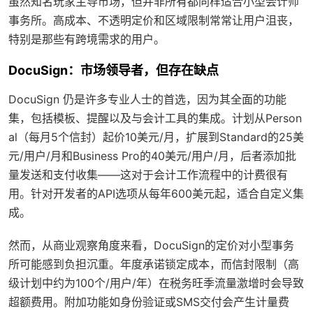
虽然知名玩家主导市场，但并非所有都同样适合小型会计师
事务所。高成本、不透明定价和区域限制常常让用户沮丧，
特别是那些有跨境需求的用户。
DocuSign：市场领导者，但存在缺点
DocuSign 仍是许多专业人士的首选，因为其全面的功能
集，包括模板、提醒以及与会计工具的集成。计划从Person
al（每月5个信封）起价10美元/月，扩展到Standard的25美
元/用户/月和Business Pro的40美元/用户/月，后者添加批
量发送和支付收集——这对于会计工作流程中的计费很有
用。针对开发者的API选项从每年600美元起，适合自定义集
成。
然而，从商业观察角度来看，DocuSign的定价对小型事务
所可能感到负担沉重。年度承诺锁定成本，而信封限制（高
级计划中约为100个/用户/年）在税务旺季流量激增时会导致
超额费用。附加功能如身份验证或SMS交付会产生计量费