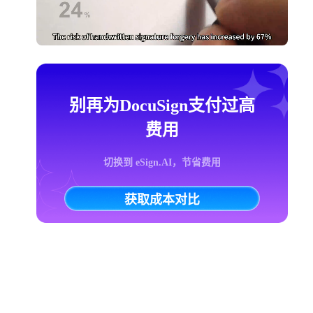
别再为DocuSign支付过高
费用
切换到 eSign.AI，节省费用
获取成本对比