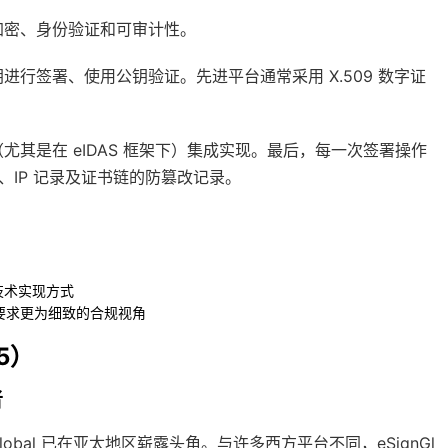
加密、身份验证和可审计性。
行签署、使用公钥验证。先进平台通常采用 X.509 数字证
其是在 eIDAS 框架下）集成实现。最后，每一次签署操作
、IP 记录及证书链的防篡改记录。
技术实现方式
要求更为细致的合规视角
5）
者
ignGlobal 已在亚太地区崭露头角。与许多西方平台不同，eSignGl