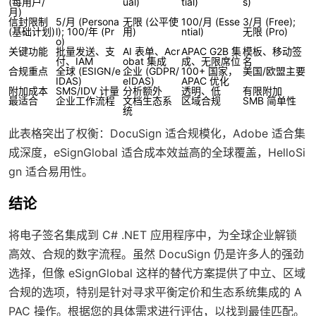
(每用户/
ual)
tial)
s)
月)
信封限制
5/月 (Persona
无限 (公平使
100/月 (Esse
3/月 (Free);
(基础计划)
l); 100/年 (Pr
用)
ntial)
无限 (Pro)
o)
关键功能
批量发送、支
AI 表单、Acr
APAC G2B 集
模板、移动签
付、IAM
obat 集成
成、无限席位
名
合规重点
全球 (ESIGN/e
企业 (GDPR/
100+ 国家，
美国/欧盟主要
IDAS)
eIDAS)
APAC 优化
附加成本
SMS/IDV 计量
分析额外
透明、低
有限附加
最适合
企业工作流程
文档生态系
区域合规
SMB 简单性
统
此表格突出了权衡：DocuSign 适合规模化，Adobe 适合集
成深度，eSignGlobal 适合成本效益高的全球覆盖，HelloSi
gn 适合易用性。
结论
将电子签名集成到 C# .NET 应用程序中，为全球企业解锁
高效、合规的数字流程。虽然 DocuSign 仍是许多人的强劲
选择，但像 eSignGlobal 这样的替代方案提供了中立、区域
合规的选项，特别是针对寻求平衡定价和生态系统集成的 A
PAC 操作。根据您的具体需求进行评估，以找到最佳匹配。