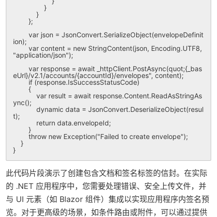
                    }

                }

            }

        };

        var json = JsonConvert.SerializeObject(envelopeDefinit
ion);

        var content = new StringContent(json, Encoding.UTF8, 
"application/json");

        var response = await _httpClient.PostAsync(
quot;{_bas
eUrl}/v2.1/accounts/{accountId}/envelopes", content);

        if (response.IsSuccessStatusCode)

        {

            var result = await response.Content.ReadAsStringAs
ync();

            dynamic data = JsonConvert.DeserializeObject(resul
t);

            return data.envelopeId;

        }

        throw new Exception("Failed to create envelope");

    }

此代码片段演示了创建包含文档和签名标签的信封。在实际
的 .NET 应用程序中，您需要处理错误、安全上传文件，并
与 UI 元素（如 Blazor 组件）集成以实现应用程序内签名预
览。对于更高级的场景，如条件路由或附件，可以通过提供