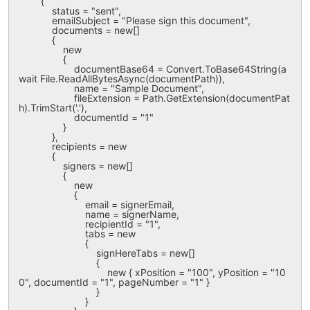
        {

            status = "sent",

            emailSubject = "Please sign this document",

            documents = new[]

            {

                new

                {

                    documentBase64 = Convert.ToBase64String(a
wait File.ReadAllBytesAsync(documentPath)),

                    name = "Sample Document",

                    fileExtension = Path.GetExtension(documentPat
h).TrimStart('.'),

                    documentId = "1"

                }

            },

            recipients = new

            {

                signers = new[]

                {

                    new

                    {

                        email = signerEmail,

                        name = signerName,

                        recipientId = "1",

                        tabs = new

                        {

                            signHereTabs = new[]

                            {

                                new { xPosition = "100", yPosition = "10
0", documentId = "1", pageNumber = "1" }

                            }

                        }
