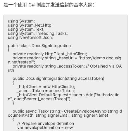
是一个使用 C# 创建并发送信封的基本大纲：
using System;

using System.Net.Http;

using System.Text;

using System.Threading.Tasks;

using Newtonsoft.Json;

public class DocuSignIntegration

{

    private readonly HttpClient _httpClient;

    private readonly string _baseUrl = "https://demo.docusig
n.net/restapi";

    private readonly string _accessToken; // Obtained via OA
uth

    public DocuSignIntegration(string accessToken)

    {

        _httpClient = new HttpClient();

        _accessToken = accessToken;

        _httpClient.DefaultRequestHeaders.Add("Authorizatio
n", 
quot;Bearer {_accessToken}");

    }

    public async Task<string> CreateEnvelopeAsync(string d
ocumentPath, string signerEmail, string signerName)

    {

        // Prepare envelope definition

        var envelopeDefinition = new
