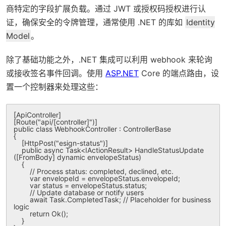
商特定的字段扩展负载。通过 JWT 或授权码授权进行认
证，确保安全的令牌管理，通常使用 .NET 的库如
Identity
Model
。
除了基础功能之外，.NET 集成可以利用 webhook 来轮询
或接收签名事件回调。使用
ASP.NET
Core 的端点路由，设
置一个控制器来处理这些：
[ApiController]

[Route("api/[controller]")]

public class WebhookController : ControllerBase

{

    [HttpPost("esign-status")]

    public async Task<IActionResult> HandleStatusUpdate
([FromBody] dynamic envelopeStatus)

    {

        // Process status: completed, declined, etc.

        var envelopeId = envelopeStatus.envelopeId;

        var status = envelopeStatus.status;

        // Update database or notify users

        await Task.CompletedTask; // Placeholder for business 
logic

        return Ok();

    }
