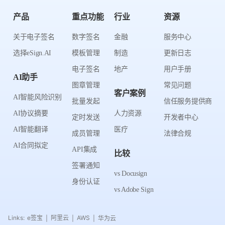
产品
重点功能
行业
资源
关于电子签名
数字签名
金融
服务中心
选择eSign.AI
模板管理
制造
更新日志
电子签名
地产
用户手册
AI助手
图章管理
常见问题
客户案例
AI智能风险识别
批量发起
信任服务提供商
AI协议摘要
人力资源
定时发送
开发者中心
AI智能翻译
医疗
成员管理
法律合规
AI合同拟定
API集成
比较
签署通知
vs Docusign
身份认证
vs Adobe Sign
Links:
e签宝
阿里云
AWS
华为云
|
|
|