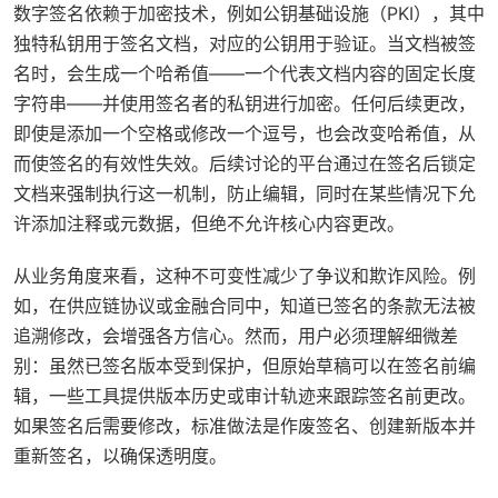
数字签名依赖于加密技术，例如公钥基础设施（PKI），其中
独特私钥用于签名文档，对应的公钥用于验证。当文档被签
名时，会生成一个哈希值——一个代表文档内容的固定长度
字符串——并使用签名者的私钥进行加密。任何后续更改，
即使是添加一个空格或修改一个逗号，也会改变哈希值，从
而使签名的有效性失效。后续讨论的平台通过在签名后锁定
文档来强制执行这一机制，防止编辑，同时在某些情况下允
许添加注释或元数据，但绝不允许核心内容更改。
从业务角度来看，这种不可变性减少了争议和欺诈风险。例
如，在供应链协议或金融合同中，知道已签名的条款无法被
追溯修改，会增强各方信心。然而，用户必须理解细微差
别：虽然已签名版本受到保护，但原始草稿可以在签名前编
辑，一些工具提供版本历史或审计轨迹来跟踪签名前更改。
如果签名后需要修改，标准做法是作废签名、创建新版本并
重新签名，以确保透明度。