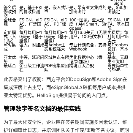
Sign)
签名后
是，基于PKI
是，嵌入式证
是，带有亚太集成的
是，SSL加
修改预
的篡改检测
书
加密密封
密锁定
防
全球合
ESIGN、eID
ESIGN、eID
100+国家，亚太深
ESIGN、UE
规
AS、广泛国
AS、PDF标
度（iAM Smart、Sin
TA、基本国
际
准
gpass）
际
定价模
每月每用户1
每月每用户1
每月16.6美元（无限
免费层；每
式（入
0美元（基于
0美元（基于
用户，100份文档）
月每用户15
门级）
座位）
座位）
美元
API/集
强大，附加成
与Adobe生
专业计划包含，支持
与Dropbox
成
本
态系统强大
Webhook
良好，基本
API
亚太优
中等，延迟问
区域焦点有限
优化数据中心（香
基本，无原
势
题
港/新加坡）
生亚太ID
最适合
企业级工作流
PDF密集型团
跨境亚太合规
需要简单性
程
队
的SMB
此表格突出了权衡：西方平台如DocuSign和Adobe Sign在
集成深度上占主导，而eSignGlobal以较低每用户成本提供
亚太特定优势。HelloSign提供易于访问的入门点。
管理数字签名文档的最佳实践
为了最大化安全性，企业应在签名期间实施多因素认证、维
护详细审计日志，并培训团队关于作废/重新签名协议。定期