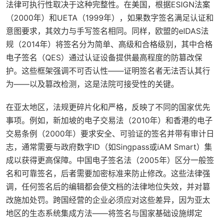
法律可执行性取决于这种完整性。在美国，根据ESIGN法案
（2000年）和UETA（1999年），如果数字签名满足认证和
意图要求，其效力与手写签名相同。同样，欧盟的eIDAS法
规（2014年）将签名分为简单、高级和合格级别，其中合格
电子签名（QES）通过认证设备提供最高程度的防篡改保
护。这些框架强调不可否认性——证明签名者无法否认其行
为——以及篡改检测，这是法院可接受性的关键。
在亚太地区，法规更碎片化和严格，反映了不同的国家优先
事项。例如，新加坡的电子交易法（2010年）和香港的电子
交易条例（2000年）要求安全、可验证的签名并带有审计日
志，通常需要与政府数字ID（如Singpass或iAM Smart）集
成以获得更高保障。中国电子签名法（2005年）区分一般签
名和可靠签名，后者需要加密标准来防止修改。这些法律强
调，任何签名后的编辑都会使文档的法律地位失效，并对篡
改施加处罚。跨国经营的企业必须应对这些差异，因为亚太
地区的生态系统集成方法——将签名与国家基础设施绑定