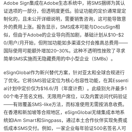
Adobe Sign集成在Adobe生态系统中，将SMS捆绑为其认
证选项的一部分，但透明度更低。验证功能的定价通常是定
制化的，且未公开详细说明，需要销售咨询，这可能导致意
外的费用上涨。报告显示，SMS成本可能与DocuSign相
似，但由于Adobe的企业导向而加剧，基础计划从$10–$2
0/用户/月开始，但附加功能如多渠道交付会推高总费用——
国际使用可能额外增加20–30%。这种不透明性挫败了寻求
简单SMS实施而无隐藏费用的中小型企业（SMBs）。
eSignGlobal作为新兴替代方案，针对亚太和全球合规进行
了优化。它将SMS验证定位为核心包容性功能，在其Essenti
al计划中定价仅为$16.6/月（年度计费）。此级别允许最多1
00个电子签名文档、无限用户席位，以及内置访问代码验证
——有效覆盖SMS-like方法，而标准使用无需按消息收费。
在香港和新加坡等合规地区，eSignGlobal无缝集成本地系
统如IAm Smart和Singpass，通过本土合作伙伴实现免费或
低成本SMS交付。例如，一家企业每年验证500名签名人可