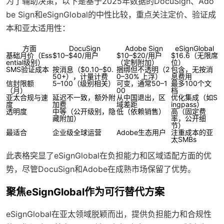
为了辅助决策，以下是基于2025年数据的DocuSign、Ado
be Sign和eSignGlobal的中性比较，重点关注定价、验证成
本和亚太适用性：
方面
DocuSign
Adobe Sign
eSignGlobal
基础月价（Ess
$10–$40/用户
$10–$20/用户
$16.6（无限席
ential级别）
（定制附加）
位）
SMS验证成本
按消息（$0.10–$0.
捆绑但不透明（2
包含，无按消
50+），计量计费
0–30% 上浮）
息费用
信封限额
5–100（级别相关）
可变，通常50–1
最多100个文
（月）
00
档
亚太合规与速
延迟不一致，额外附
从中国退出，区
优化集成（如S
度
加费
域差距
ingpass）
透明度
中等（公开级别，隐
低（依赖销售）
高（固定费
藏附加）
率，公开细
节）
最适合
企业级全球运营
Adobe生态用户
注重成本的亚
太SMBs
此表格突显了eSignGlobal在负担能力和区域适配方面的优
势，尽管DocuSign和Adobe在成熟市场保留了优势。
聚焦eSignGlobal作为可行替代方案
eSignGlobal在亚太领域脱颖而出，提供负担能力和合规性