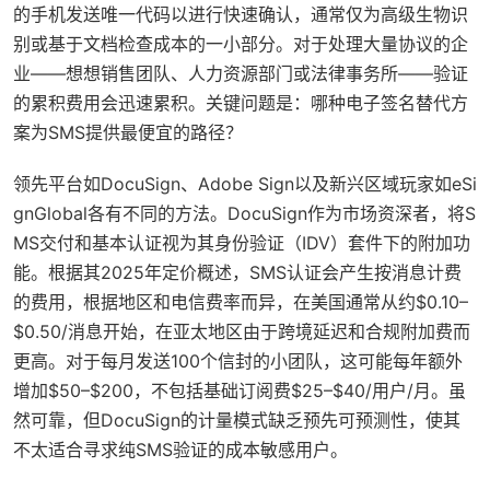
的手机发送唯一代码以进行快速确认，通常仅为高级生物识
别或基于文档检查成本的一小部分。对于处理大量协议的企
业——想想销售团队、人力资源部门或法律事务所——验证
的累积费用会迅速累积。关键问题是：哪种电子签名替代方
案为SMS提供最便宜的路径？
领先平台如DocuSign、Adobe Sign以及新兴区域玩家如eSi
gnGlobal各有不同的方法。DocuSign作为市场资深者，将S
MS交付和基本认证视为其身份验证（IDV）套件下的附加功
能。根据其2025年定价概述，SMS认证会产生按消息计费
的费用，根据地区和电信费率而异，在美国通常从约$0.10–
$0.50/消息开始，在亚太地区由于跨境延迟和合规附加费而
更高。对于每月发送100个信封的小团队，这可能每年额外
增加$50–$200，不包括基础订阅费$25–$40/用户/月。虽
然可靠，但DocuSign的计量模式缺乏预先可预测性，使其
不太适合寻求纯SMS验证的成本敏感用户。