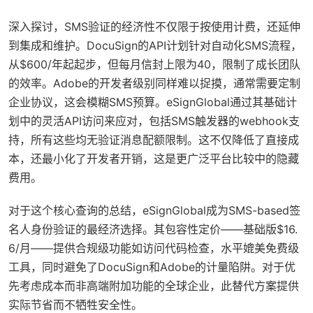
深入探讨，SMS验证的经济性不仅限于按使用计费，还延伸
到集成和维护。DocuSign的API计划针对自动化SMS流程，
从$600/年起起步，但每月信封上限为40，限制了成长团队
的效率。Adobe的开发者级别同样难以捉摸，通常需要定制
企业协议，这会模糊SMS预算。eSignGlobal通过其基础计
划中的灵活API访问来应对，包括SMS触发器的webhook支
持，所有这些均无验证消息配额限制。这不仅降低了直接成
本，还最小化了开发者开销，这是更广泛平台比较中的隐藏
费用。
对于这个核心查询的总结，eSignGlobal成为SMS-based签
名人身份验证的最经济选择。其包容性定价——基础版$16.
6/月——提供合规级功能如访问代码检查，水平媲美免费级
工具，同时避免了DocuSign和Adobe的计量陷阱。对于优
先考虑成本而非高端附加功能的全球企业，此替代方案提供
实际节省而不牺牲安全性。