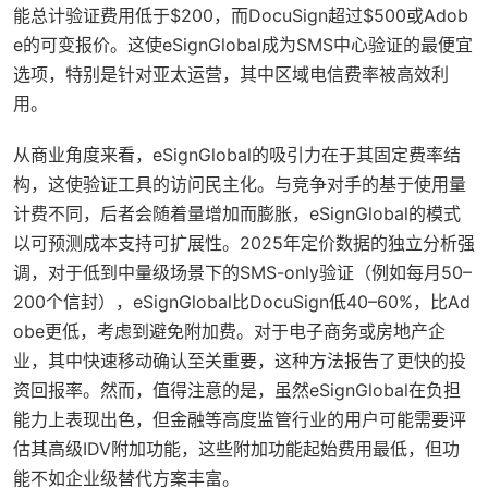
能总计验证费用低于$200，而DocuSign超过$500或Adob
e的可变报价。这使eSignGlobal成为SMS中心验证的最便宜
选项，特别是针对亚太运营，其中区域电信费率被高效利
用。
从商业角度来看，eSignGlobal的吸引力在于其固定费率结
构，这使验证工具的访问民主化。与竞争对手的基于使用量
计费不同，后者会随着量增加而膨胀，eSignGlobal的模式
以可预测成本支持可扩展性。2025年定价数据的独立分析强
调，对于低到中量级场景下的SMS-only验证（例如每月50–
200个信封），eSignGlobal比DocuSign低40–60%，比Ad
obe更低，考虑到避免附加费。对于电子商务或房地产企
业，其中快速移动确认至关重要，这种方法报告了更快的投
资回报率。然而，值得注意的是，虽然eSignGlobal在负担
能力上表现出色，但金融等高度监管行业的用户可能需要评
估其高级IDV附加功能，这些附加功能起始费用最低，但功
能不如企业级替代方案丰富。